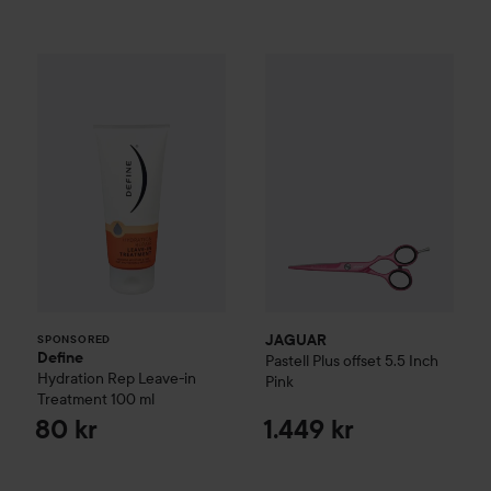
Define
Hydration Rep Leave-in Treatment
JAGUAR
Pastell Plus offset 5.
100 ml
8
SPONSORED
JAGUAR
SPONSORED
Define
Pastell Plus offset 5.5 Inch
Hydration Rep Leave-in
Pink
Treatment
100 ml
80 kr
1.449 kr