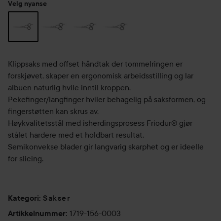
Velg nyanse
Klippsaks med offset håndtak der tommelringen er
forskjøvet, skaper en ergonomisk arbeidsstilling og lar
albuen naturlig hvile inntil kroppen.
Pekefinger/langfinger hviler behagelig på saksformen, og
fingerstøtten kan skrus av.
Høykvalitetsstål med isherdingsprosess Friodur® gjør
stålet hardere med et holdbart resultat.
Semikonvekse blader gir langvarig skarphet og er ideelle
for slicing.
Sakser
Kategori
:
1719-156-0003
Artikkelnummer
: