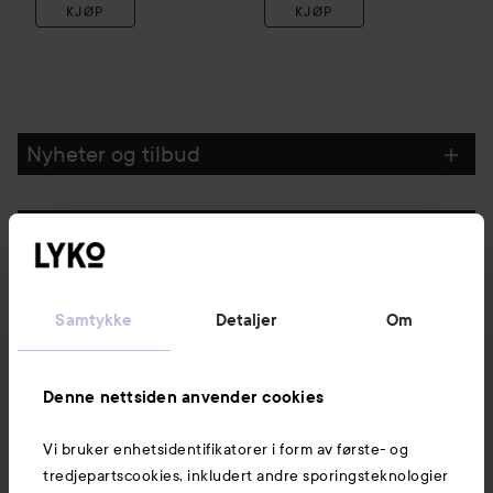
KJØP
KJØP
Nyheter og tilbud
Følg oss
Kundeservice
Samtykke
Detaljer
Om
Informasjon
Denne nettsiden anvender cookies
Vi bruker enhetsidentifikatorer i form av første- og
Også av interesse
tredjepartscookies, inkludert andre sporingsteknologier