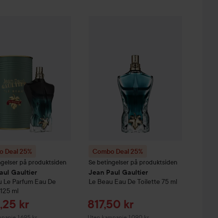
lbudspris
Tilbudspris
7,50 kr
941,25 kr
 Deal 25%
Beau
Paradise Garden Eau de Parfum
Jean Paul Gaultier
Combo Deal 25%
Le Beau
75 ml
Le Parfum Eau De Parfum
Jean Paul Gaultier
Le
1
n kampanje 1.250 kr
Uten kampanje 1.255 kr
 Deal 25%
Combo Deal 25%
ngelser på produktsiden
Se betingelser på produktsiden
aul Gaultier
Jean Paul Gaultier
u
Le Parfum Eau De
Le Beau Eau De Toilette
75 ml
125 ml
udspris
Tilbudspris
1,25 kr
817,50 kr
panje 1.695 kr
Uten kampanje 1.090 kr