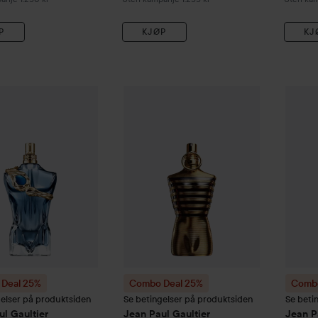
P
KJØP
KJ
Deal 25%
Jean Paul Gaultier
Combo Deal 25%
Le Beau
Narcisse Eau de Parfum
Jean Paul Gaultier
Combo
75 
Le 
Deal 25%
Combo Deal 25%
Combo
gelser på produktsiden
Se betingelser på produktsiden
Se beti
ul Gaultier
Jean Paul Gaultier
Jean P