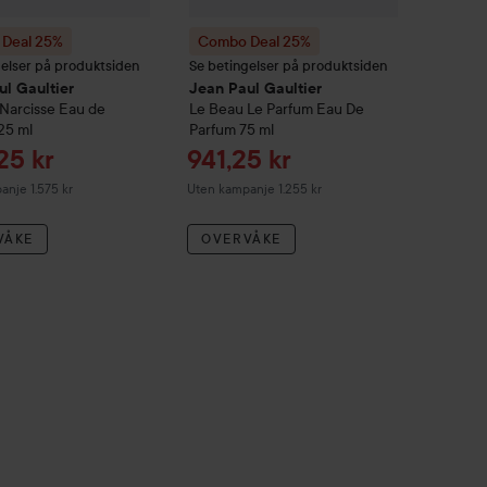
Deal 25%
Combo Deal 25%
gelser på produktsiden
Se betingelser på produktsiden
ul Gaultier
Jean Paul Gaultier
Narcisse Eau de
Le Beau
Le Parfum Eau De
25 ml
Parfum
75 ml
dspris
Tilbudspris
,25 kr
941,25 kr
nje 1.575 kr
Uten kampanje 1.255 kr
VÅKE
OVERVÅKE