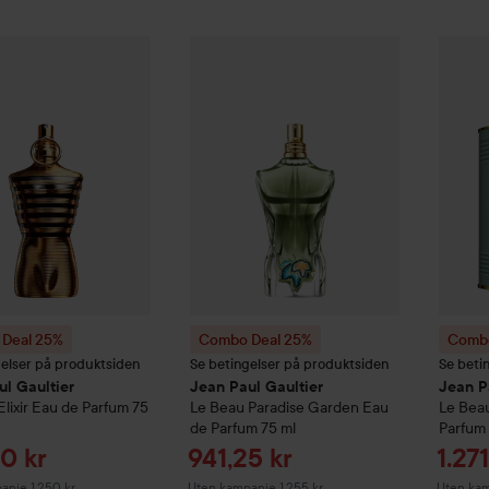
Ti
93
Deal 25%
Jean Paul Gaultier
Combo Deal 25%
Le Male Elixir Eau de Parfum
Jean Paul Gaultier
75 ml
Combo
Le 
Ute
Deal 25%
Combo Deal 25%
Combo
gelser på produktsiden
Se betingelser på produktsiden
Se beti
ul Gaultier
Jean Paul Gaultier
Jean P
Elixir Eau de Parfum
75
Le Beau
Paradise Garden Eau
Le Bea
de Parfum
75 ml
Parfum
dspris
Tilbudspris
Tilb
0 kr
941,25 kr
1.27
anje 1.250 kr
Uten kampanje 1.255 kr
Uten kam