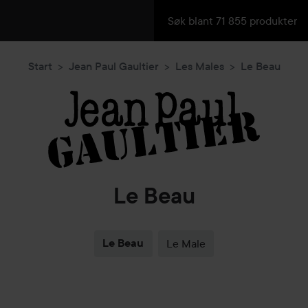
Start
Jean Paul Gaultier
Les Males
Le Beau
Le Beau
Le Beau
Le Male