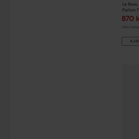
Le Beau
Parfum
7
Tilbu
870 k
Uten kampa
KJØ
Combo 