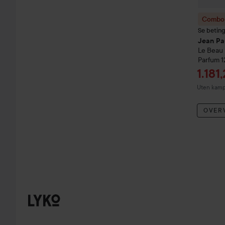
Combo 
Se betin
Jean Pa
Le Beau
Parfum
1
Tilbu
1.181
Uten kampa
OVER