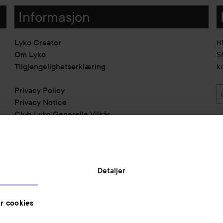
Informasjon
Lyko Creator
B
Om Lyko
SM
Tilgjengelighetserklæring
k
Privacy Policy
Privacy Notice
Club Lyko Generelle Vilkår
Vil du samarbeide med oss?
Jobbe på Lyko
Butikker
Detaljer
Rabattkoder
Helthjem
r cookies
Toppliste