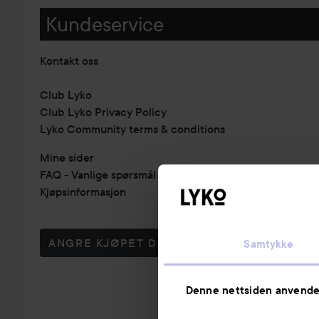
Kundeservice
Kontakt oss
Club Lyko
Club Lyko Privacy Policy
Lyko Community terms & conditions
Mine sider
FAQ - Vanlige spørsmål & svar
Kjøpsinformasjon
ANGRE KJØPET DITT
Samtykke
Denne nettsiden anvende