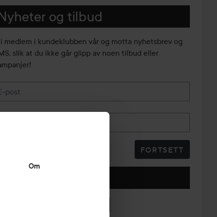
Nyheter og tilbud
li medlem i kundeklubben vår og motta nyhetsbrev og
S, slik at du ikke går glipp av noen tilbud eller
ampanjer!
E-post
Telefonnummer
FORTSETT
Om
Følg oss