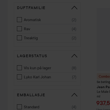
DUFTFAMILIE
GÅ TIL SORTERE
Combo 
Aromatisk
(
2
)
Rav
(
4
)
Treaktig
(
2
)
LAGERSTATUS
Vis kun på lager
(
8
)
Combo 
Lyko Karl Johan
(
7
)
Se betin
Jean Pa
Le Male 
EMBALLASJE
ml
Tilbu
937,5
Standard
(
4
)
Uten kamp