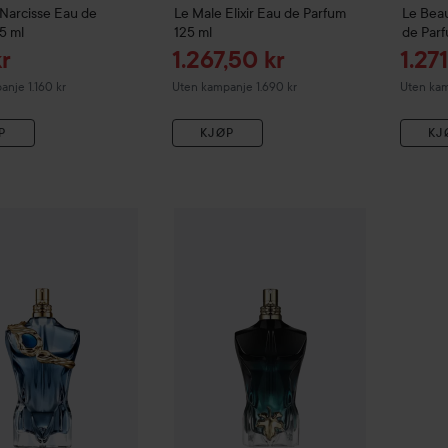
Narcisse Eau de
Le Male Elixir Eau de Parfum
Le Bea
5 ml
125 ml
de Par
dspris
Tilbudspris
Tilb
r
1.267,50 kr
1.27
nje 1.160 kr
Uten kampanje 1.690 kr
Uten kam
P
KJØP
KJ
Deal 25%
Jean Paul Gaultier
Combo Deal 25%
Le Beau
Narcisse Eau de Parfum
Jean Paul Gaultier
125 
Le 