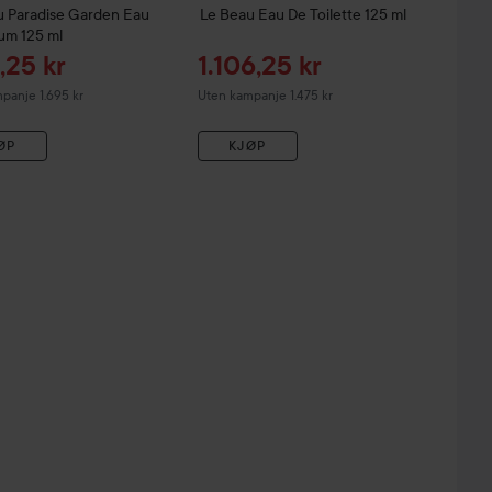
u
Paradise Garden Eau
Le Beau Eau De Toilette
125 ml
fum
125 ml
udspris
Tilbudspris
1,25 kr
1.106,25 kr
panje 1.695 kr
Uten kampanje 1.475 kr
ØP
KJØP
Tilbudspris
Tilbudspris
1.181,25 kr
941,25 kr
ml
Beau
Le Parfum Eau De Parfum
75 ml
Uten kampanje 1.575 kr
Uten kampanje 1.255 kr