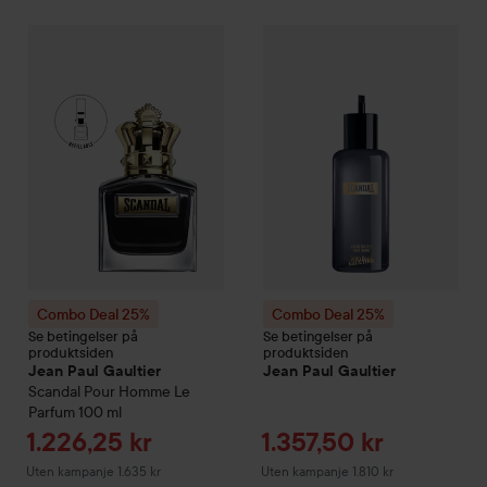
Combo Deal 25%
Jean Paul Gaultier
Combo Deal 25%
Scandal
Pour Homme Le 
Jean Paul Ga
Combo Deal 25%
Combo Deal 25%
Se betingelser på
Se betingelser på
produktsiden
produktsiden
Jean Paul Gaultier
Jean Paul Gaultier
Scandal
Pour Homme Le
Parfum
100 ml
Tilbudspris
Tilbudspris
1.226,25 kr
1.357,50 kr
Uten kampanje 1.635 kr
Uten kampanje 1.810 kr