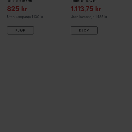
toilette
50 ml
toilette
100 ml
Tilbudspris
Tilbudspris
825 kr
1.113,75 kr
Uten kampanje 1.100 kr
Uten kampanje 1.485 kr
KJØP
KJØP