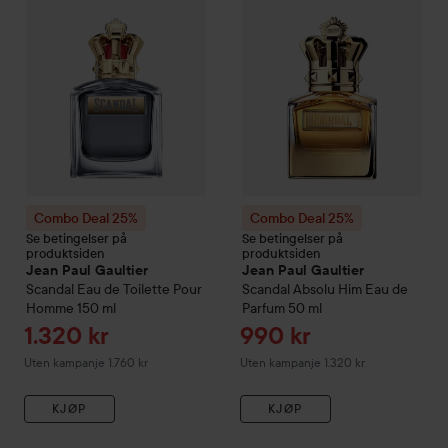
Combo Deal 25%
Combo Deal 25%
Se betingelser på
Se betingelser på
produktsiden
produktsiden
Jean Paul Gaultier
Jean Paul Gaultier
Scandal
Eau de Toilette Pour
Scandal
Absolu Him Eau de
Homme
150 ml
Parfum
50 ml
Tilbudspris
Tilbudspris
1.320 kr
990 kr
Uten kampanje 1.760 kr
Uten kampanje 1.320 kr
KJØP
KJØP