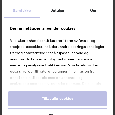
Kundeservice
Samtykke
Detaljer
Om
Informasjon
Denne nettsiden anvender cookies
Vi bruker enhetsidentifikatorer i form av første- og
Også av interesse
tredjepartscookies, inkludert andre sporingsteknologier
fra tredjepartsaktører, for å tilpasse innhold og
annonser til brukerne, tilby funksjoner for sosiale
medier og analysere trafikken vår. Vi videreformidler
også slike identifikatorer og annen informasjon fra
enheten din til sosiale medier, annonse- og
analyseselskaper som vi samarbeider med. De kan i sin
tur kombinere denne informasjonen med annen
informasjon som du har oppgitt eller som de har samlet
Tillat alle cookies
inn når du har benyttet tjenestene deres. Du godtar
våre cookies ved å fortsette å bruke nettsiden vår. For
informasjon om hvordan du kan endre innstillingene for