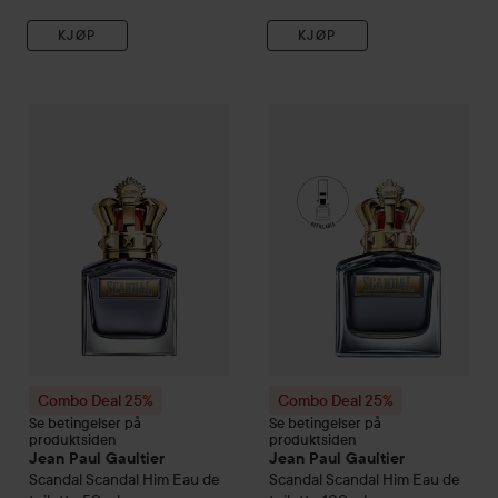
KJØP
KJØP
Combo Deal 25%
Jean Paul Gaultier
Combo Deal 25%
Scandal
Scandal Him Eau 
Jean Paul Ga
Combo Deal 25%
Combo Deal 25%
Se betingelser på
Se betingelser på
produktsiden
produktsiden
Jean Paul Gaultier
Jean Paul Gaultier
Scandal
Scandal Him Eau de
Scandal
Scandal Him Eau de