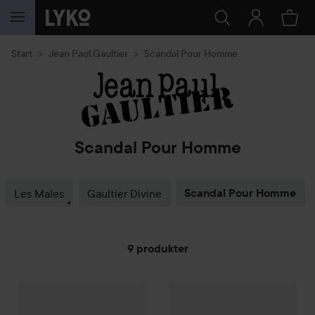
GÅ TIL INNHOLD
Start
Jean Paul Gaultier
Scandal Pour Homme
Scandal Pour Homme
Les Males
Gaultier Divine
Scandal Pour Homme
9 produkter
GÅ TIL FILTRE
Combo Deal 25%
Jean Paul Gaultier
Combo Deal 25%
Scandal
Eau de Toilette
Jean Paul Ga