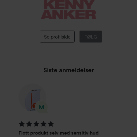
KENNY
ANKER
Se profilside
FØLG
Siste anmeldelser
Vurdering: 5 av 5
Flott produkt selv med sensitiv hud