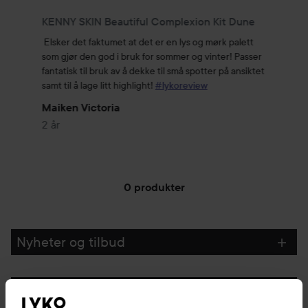
KENNY SKIN Beautiful Complexion Kit Dune
Elsker det faktumet at det er en lys og mørk palett 
som gjør den god i bruk for sommer og vinter! Passer 
fantatisk til bruk av å dekke til små spotter på ansiktet 
samt til å lage litt highlight! 
#lykoreview
Maiken Victoria
2 år
0 produkter
GÅ TIL FILTRE
Nyheter og tilbud
Følg oss