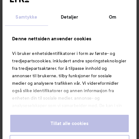
Kundeservice
Samtykke
Detaljer
Om
Informasjon
Denne nettsiden anvender cookies
Vi bruker enhetsidentifikatorer i form av første- og
Også av interesse
tredjepartscookies, inkludert andre sporingsteknologier
fra tredjepartsaktører, for å tilpasse innhold og
annonser til brukerne, tilby funksjoner for sosiale
medier og analysere trafikken vår. Vi videreformidler
også slike identifikatorer og annen informasjon fra
enheten din til sosiale medier, annonse- og
analyseselskaper som vi samarbeider med. De kan i sin
tur kombinere denne informasjonen med annen
informasjon som du har oppgitt eller som de har samlet
Tillat alle cookies
inn når du har benyttet tjenestene deres. Du godtar
våre cookies ved å fortsette å bruke nettsiden vår. For