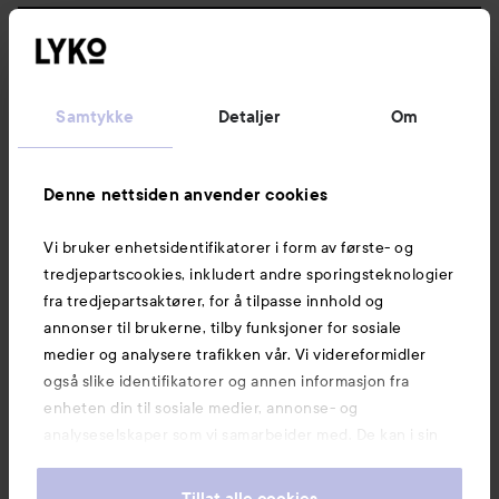
Følg oss
Kundeservice
Samtykke
Detaljer
Om
Informasjon
Denne nettsiden anvender cookies
Vi bruker enhetsidentifikatorer i form av første- og
Også av interesse
tredjepartscookies, inkludert andre sporingsteknologier
fra tredjepartsaktører, for å tilpasse innhold og
annonser til brukerne, tilby funksjoner for sosiale
medier og analysere trafikken vår. Vi videreformidler
også slike identifikatorer og annen informasjon fra
enheten din til sosiale medier, annonse- og
analyseselskaper som vi samarbeider med. De kan i sin
tur kombinere denne informasjonen med annen
informasjon som du har oppgitt eller som de har samlet
Tillat alle cookies