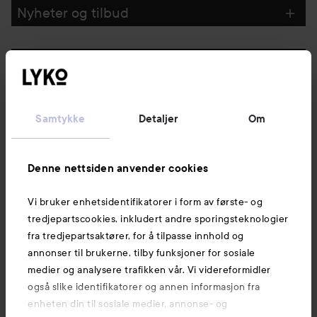
Nyheter og tilbud
Følg oss
Kundeservice
Samtykke
Detaljer
Om
Informasjon
Denne nettsiden anvender cookies
Vi bruker enhetsidentifikatorer i form av første- og
Også av interesse
tredjepartscookies, inkludert andre sporingsteknologier
fra tredjepartsaktører, for å tilpasse innhold og
annonser til brukerne, tilby funksjoner for sosiale
medier og analysere trafikken vår. Vi videreformidler
også slike identifikatorer og annen informasjon fra
enheten din til sosiale medier, annonse- og