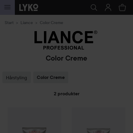
GÅ TIL INNHOLD
Start
Liance
Color Creme
Color Creme
Hårstyling
Color Creme
2 produkter
Liance
GÅ TIL FILTRE
Creme Conditioner Fire Red
Liance
Creme Conditioner Bu
89 kr