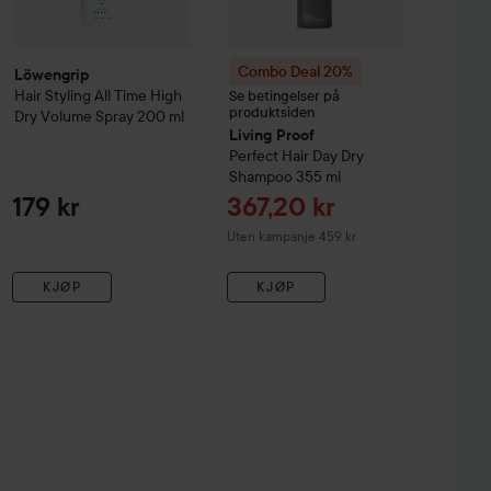
Combo Deal 20%
Löwengrip
Hair Styling
All Time High
Se betingelser på
produktsiden
Dry Volume Spray
200 ml
Living Proof
Perfect Hair Day
Dry
Shampoo
355 ml
Tilbudspris
179 kr
367,20 kr
Uten kampanje 459 kr
KJØP
KJØP