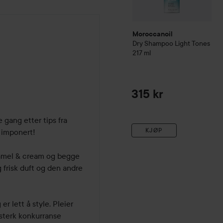
Moroccanoil
Dry Shampoo Light Tones
217 ml
 måneder
315 kr
Jeg har testet Löwengrip sine tørrsjampoer for første gang etter tips fra 
KJØP
 imponert! 

amel & cream og begge 
 frisk duft og den andre 
r lett å style. Pleier 
sterk konkurranse 
