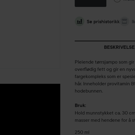
Se prishistorikk
I
BESKRIVELSE
Pleiende tørrsjampo som gir 
overflødig fett og gir en ny
fargekompleks som er spesiel
hår. Inneholder provitamin B
hodebunnen.
Bruk:
Hold munnstykket ca. 30 cm 
masser med hendene for å st
250 ml