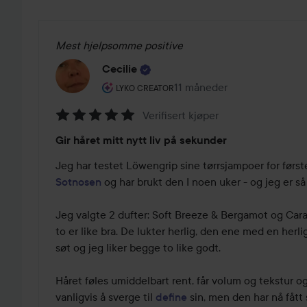
Mest hjelpsomme positive
Cecilie
Brukerens rolle: Lyko Creator.
11 måneder
Innlegget ble opprettet 11
LYKO CREATOR
Verifisert kjøper
Vurdering:
Gir håret mitt nytt liv på sekunder
5
av
5
Sotnosen
 og har brukt den I noen uker - og jeg er så
Jeg valgte 2 dufter: Soft Breeze & Bergamot og Car
to er like bra. De lukter herlig, den ene med en herlig
søt og jeg liker begge to like godt. 

Håret føles umiddelbart rent, får volum og tekstur og e
vanligvis å sverge til 
define
 sin, men den har nå fått 