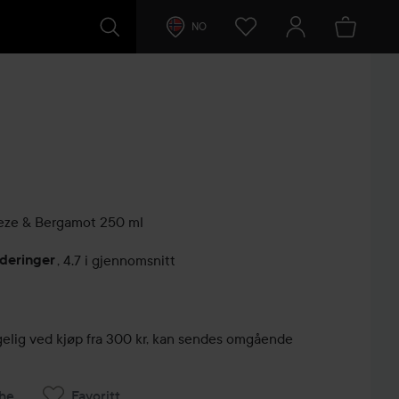
NO
eeze & Bergamot
250 ml
deringer
,
4.7 i gjennomsnitt
lser
engelig ved kjøp fra 300 kr, kan sendes omgående
he
Favoritt