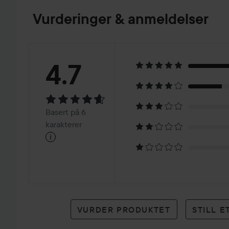
Vurderinger & anmeldelser
Vurdering:
4.7
4.7
Basert
Basert på 6
på
karakterer
i
6
karakterer
VURDER PRODUKTET
STILL 