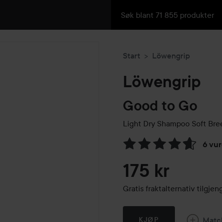
Start
Löwengrip
Löwengrip
Good to Go
Light Dry Shampoo Soft Br
6 vur
Gå til Vurderinger & anmelde
175 kr
Gratis fraktalternativ tilgj
Matc
KJØP