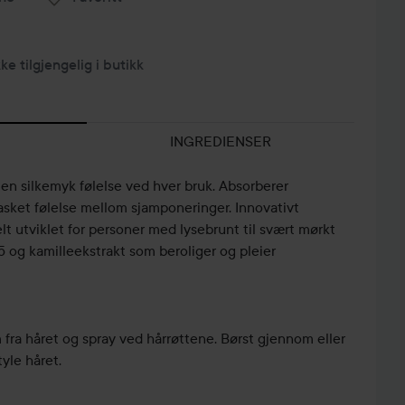
kke tilgjengelig i butikk
INGREDIENSER
en silkemyk følelse ved hver bruk. Absorberer
vasket følelse mellom sjamponeringer. Innovativt
t utviklet for personer med lysebrunt til svært mørkt
5 og kamilleekstrakt som beroliger og pleier
fra håret og spray ved hårrøttene. Børst gjennom eller
yle håret.