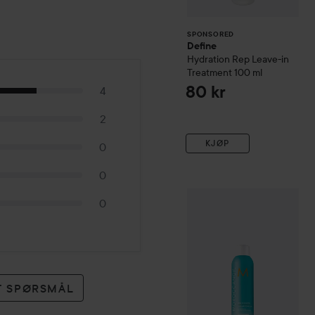
SPONSORED
Define
Hydration Rep Leave-in
Treatment
100 ml
80 kr
4
2
KJØP
0
0
Moroccanoil
Dry Shampoo 
0
ET SPØRSMÅL