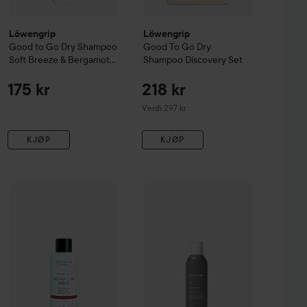
Löwengrip
Löwengrip
Good to Go
Dry Shampoo
Good To Go
Dry
Soft Breeze & Bergamot
Shampoo Discovery Set
250 ml
175 kr
218 kr
Verdi 297 kr
KJØP
KJØP
Light Tones
Löwengrip
217 ml
Hair Styling
All Time High
Dry Volume Spray
200 ml
315 kr
1
Combo Deal 20%
Living Proof
Perfe