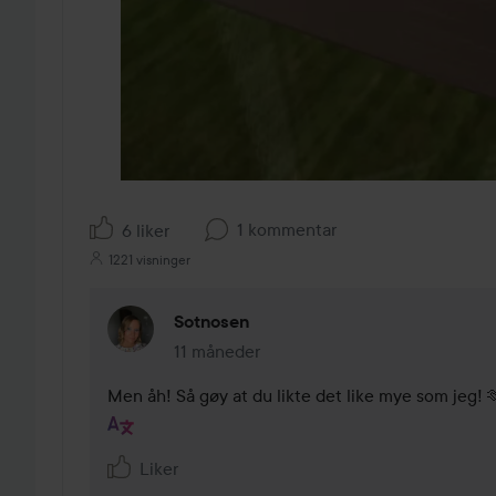
1 kommentar
6 liker
1221 visninger
Sotnosen
11 måneder
Kommentaren lades 11 måneder
Men åh! Så gøy at du likte det like mye som jeg! 
Liker