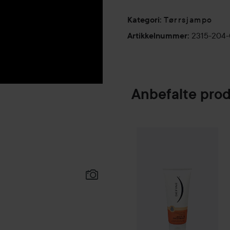
Tørrsjampo
Kategori
:
2315-204
Artikkelnummer
:
Anbefalte pro
Define
Hydration
SPONSORED