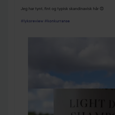
Jeg har tynt, fint og typisk skandinavisk hår 😍

#lykoreview
#konkurranse