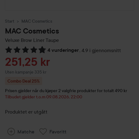
Start
MAC Cosmetics
MAC Cosmetics
Veluxe Brow Liner
Taupe
4 vurderinger
,
4.9 i gjennomsnitt
Gå til Vurderinger & anmeldelser
Tilbudspris
251,25 kr
Uten kampanje 335 kr
Combo Deal 25%
Prisen gjelder når du kjøper 2 valgfrie produkter for totalt 490 kr
Tilbudet gjelder t.o.m 09.08.2026, 22:00
Produktet er utgått
Matche
Favoritt