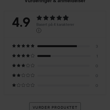
Vurderinger & anmeldelser
Vurdering:
4.9
Basert på 4 karakterer
i
4.9
Basert
på
3
1
4
0
karakterer
0
0
VURDER PRODUKTET