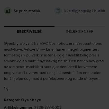
Se prishistorikk
Ikke tilgjengelig i butikk
INGREDIENSER
BESKRIVELSE
Øyenbrynsblyant fra MAC Cosmetics, er makeupartistens
must-have. Veluxe Brow Liner har en meget pigmentert
formel og rik pulverkonsistens, og gir øyeblikkelig presis
sminke og en matt, fløyelsaktig finish. Den har en høy grad
av temperaturstabilitet som gjør den ideell for varmere
omgivelser. Leveres med en spiralbørste i den ene enden
for å hjelpe deg med å perfeksjonere og runde ut brynet.
1 g
Øyenbryn
Kategori
:
2338-277-0009
Artikkelnummer
: