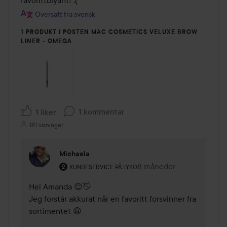
favorittblyant! :(
Oversatt fra svensk
1 PRODUKT I POSTEN MAC COSMETICS VELUXE BROW
LINER - OMEGA
1 kommentar
1 liker
181 visninger
Michaela
Brukerens rolle: Kundeservice på Lyko.
8 måneder
Kommentaren lades 8 m
KUNDESERVICE PÅ LYKO
Hei Amanda 😊👋

Jeg forstår akkurat når en favoritt forsvinner fra 
sortimentet 😩
