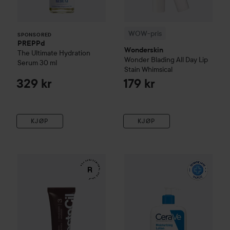
WOW-pris
SPONSORED
PREPPd
Wonderskin
The Ultimate Hydration
Wonder Blading All Day Lip
Serum
30 ml
Stain
Whimsical
329 kr
179 kr
KJØP
KJØP
RefectoCil
Eyelash & Eyebrow Tint
WOW-pris
3 Natural Brown
CeraVe
Daily Moistu
99 kr