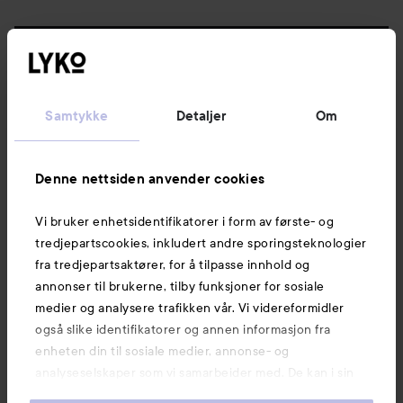
Følg oss
Kundeservice
Samtykke
Detaljer
Om
Informasjon
Denne nettsiden anvender cookies
Vi bruker enhetsidentifikatorer i form av første- og
Også av interesse
tredjepartscookies, inkludert andre sporingsteknologier
fra tredjepartsaktører, for å tilpasse innhold og
annonser til brukerne, tilby funksjoner for sosiale
medier og analysere trafikken vår. Vi videreformidler
også slike identifikatorer og annen informasjon fra
enheten din til sosiale medier, annonse- og
analyseselskaper som vi samarbeider med. De kan i sin
tur kombinere denne informasjonen med annen