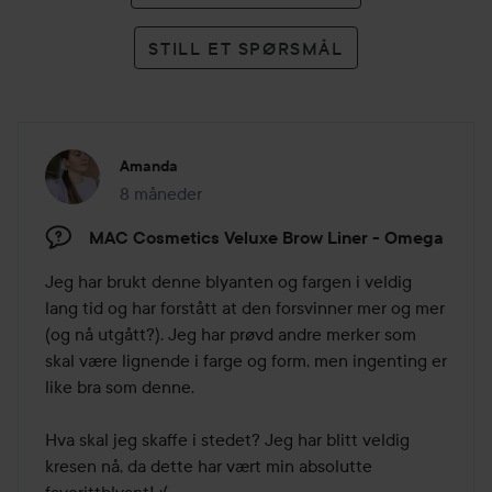
STILL ET SPØRSMÅL
Amanda
8 måneder
Innlegget ble opprettet 8 måneder
MAC Cosmetics Veluxe Brow Liner - Omega
Jeg har brukt denne blyanten og fargen i veldig 
lang tid og har forstått at den forsvinner mer og mer 
(og nå utgått?). Jeg har prøvd andre merker som 
skal være lignende i farge og form, men ingenting er 
like bra som denne. 

Hva skal jeg skaffe i stedet? Jeg har blitt veldig 
kresen nå, da dette har vært min absolutte 