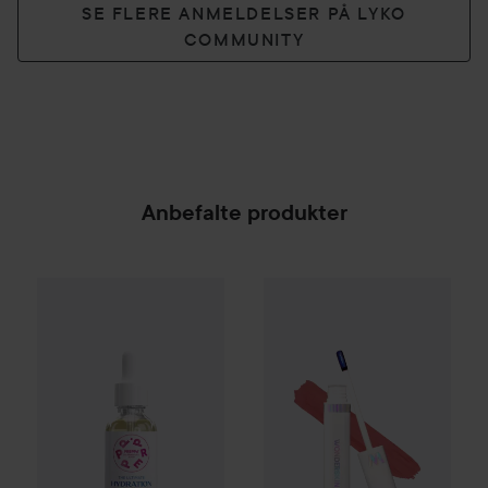
SE FLERE ANMELDELSER PÅ LYKO
COMMUNITY
Anbefalte produkter
PREPPd
The Ultimate Hydration Serum
WOW-pris
Wonderskin
30 ml
Wonder 
329 
SPONSORED