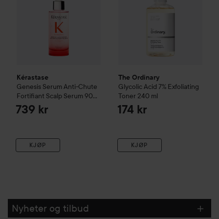
Kérastase
The Ordinary
Genesis
Serum Anti-Chute
Glycolic Acid 7% Exfoliating
Fortifiant Scalp Serum
90
Toner
240 ml
ml
739 kr
174 kr
KJØP
KJØP
Nyheter og tilbud