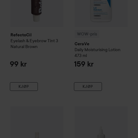
WOW-pris
RefectoCil
Eyelash & Eyebrow Tint
3
CeraVe
Natural Brown
Daily Moisturising Lotion
473 ml
99 kr
159 kr
KJØP
KJØP
Kérastase
Genesis
Serum Anti-Chute Fortifiant Scalp Serum
The Ordinary
Glycolic Acid 7%