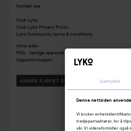
Kontakt oss
Club Lyko
Club Lyko Privacy Policy
Lyko Community terms & conditions
Mine sider
FAQ - Vanlige spørsmål & svar
Kjøpsinformasjon
ANGRE KJØPET DITT
Samtykke
Denne nettsiden anvende
Vi bruker enhetsidentifikato
tredjepartsaktører, for å til
vår. Vi videreformidler også 