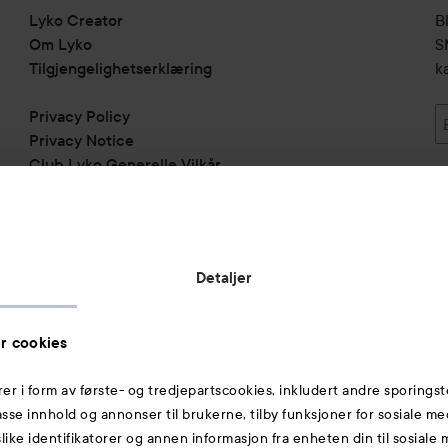
Lyko Creator
B
Om Lyko
SM
Tilgjengelighetserklæring
k
Privacy Policy
Privacy Notice
Club Lyko Generelle Vilkår
Vil du samarbeide med oss?
Jobbe på Lyko
Butikker
Detaljer
Rabattkoder
Helthjem
r cookies
Toppliste
rer i form av første- og tredjepartscookies, inkludert andre sporingst
Michael Edwards Fragrances of the World
passe innhold og annonser til brukerne, tilby funksjoner for sosiale m
slike identifikatorer og annen informasjon fra enheten din til sosiale