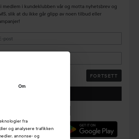
li medlem i kundeklubben vår og motta nyhetsbrev og
S, slik at du ikke går glipp av noen tilbud eller
ampanjer!
E-post
Telefonnummer
FORTSETT
Om
Følg oss
eknologier fra
edier og analysere trafikken
 medier, annonse- og