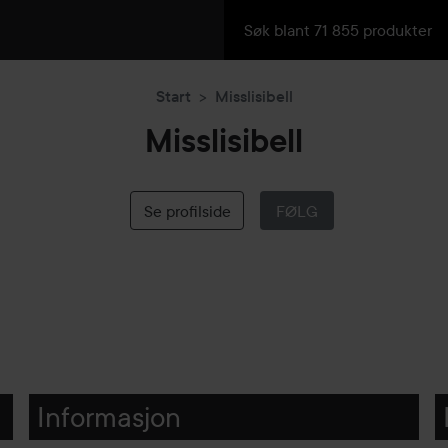
Start
Misslisibell
Misslisibell
Se profilside
FØLG
Informasjon