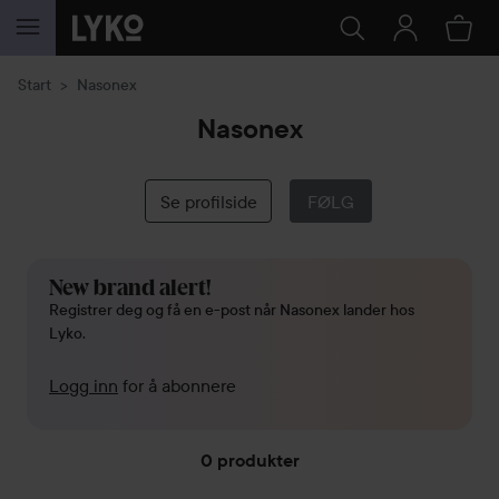
GÅ TIL INNHOLD
Start
Nasonex
Nasonex
Se profilside
FØLG
New brand alert!
Registrer deg og få en e-post når Nasonex lander hos
Lyko.
Logg inn
for å abonnere
0 produkter