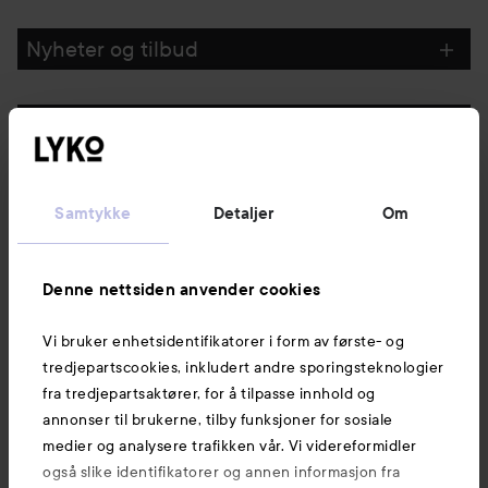
GÅ TIL FILTRE
Nyheter og tilbud
Følg oss
Kundeservice
Samtykke
Detaljer
Om
Informasjon
Denne nettsiden anvender cookies
Vi bruker enhetsidentifikatorer i form av første- og
Også av interesse
tredjepartscookies, inkludert andre sporingsteknologier
fra tredjepartsaktører, for å tilpasse innhold og
annonser til brukerne, tilby funksjoner for sosiale
medier og analysere trafikken vår. Vi videreformidler
også slike identifikatorer og annen informasjon fra