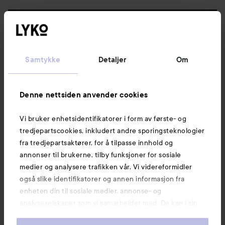
Følg oss
Kundeservice
Samtykke
Detaljer
Om
Informasjon
Denne nettsiden anvender cookies
Vi bruker enhetsidentifikatorer i form av første- og
Også av interesse
tredjepartscookies, inkludert andre sporingsteknologier
fra tredjepartsaktører, for å tilpasse innhold og
annonser til brukerne, tilby funksjoner for sosiale
medier og analysere trafikken vår. Vi videreformidler
også slike identifikatorer og annen informasjon fra
enheten din til sosiale medier, annonse- og
analyseselskaper som vi samarbeider med. De kan i sin
tur kombinere denne informasjonen med annen