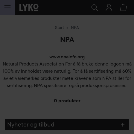
GÅ TIL INNHOLD
Start
NPA
NPA
www.npainfo.org
Natural Products Association For å få bruke denne logoen må
100% av innholdet være naturlig. For å få sertifisering må 60%
av et varemerkes produkter møte kravene som NPA stiller for
sertifisering. NPA spesifiserer også produksjonsprosesser.
0 produkter
GÅ TIL FILTRE
Nyheter og tilbud