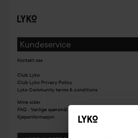
Kundeservice
Kontakt oss
Club Lyko
Club Lyko Privacy Policy
Lyko Community terms & conditions
Mine sider
FAQ - Vanlige spørsmål & svar
Kjøpsinformasjon