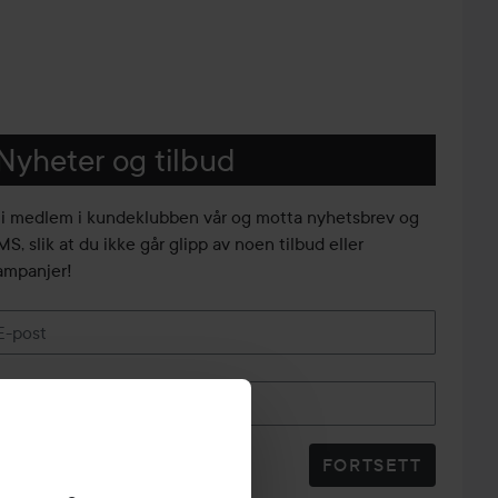
Nyheter og tilbud
li medlem i kundeklubben vår og motta nyhetsbrev og
S, slik at du ikke går glipp av noen tilbud eller
ampanjer!
E-post
Telefonnummer
FORTSETT