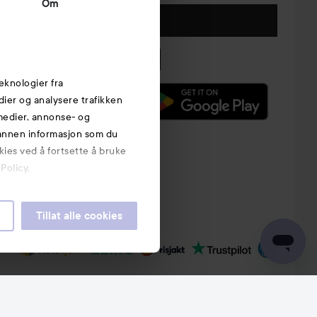
Om
Følg oss
eknologier fra
edier og analysere trafikken
 medier, annonse- og
 annen informasjon som du
kies ved å fortsette å bruke
Policy.
Tillat alle cookies