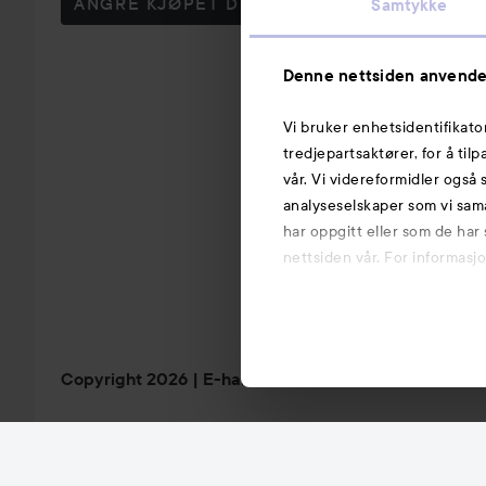
ANGRE KJØPET DITT
Samtykke
Denne nettsiden anvende
Vi bruker enhetsidentifikato
tredjepartsaktører, for å til
vår. Vi videreformidler også 
analyseselskaper som vi sam
har oppgitt eller som de har
nettsiden vår. For informasj
Copyright 2026
E-handel av Avensia