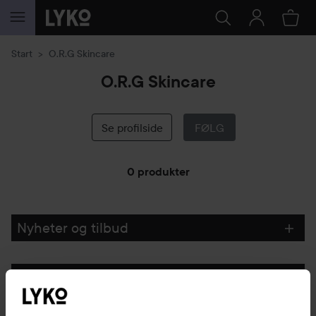
GÅ TIL INNHOLD
Start
O.R.G Skincare
O.R.G Skincare
Se profilside
FØLG
0 produkter
GÅ TIL FILTRE
Nyheter og tilbud
Følg oss