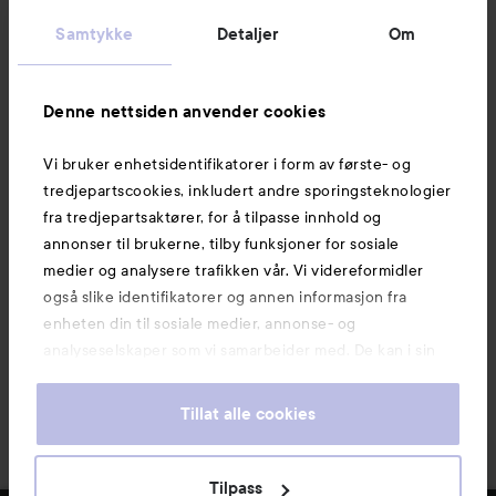
Kundeservice
Samtykke
Detaljer
Om
Informasjon
Denne nettsiden anvender cookies
Vi bruker enhetsidentifikatorer i form av første- og
Også av interesse
tredjepartscookies, inkludert andre sporingsteknologier
fra tredjepartsaktører, for å tilpasse innhold og
annonser til brukerne, tilby funksjoner for sosiale
medier og analysere trafikken vår. Vi videreformidler
også slike identifikatorer og annen informasjon fra
enheten din til sosiale medier, annonse- og
analyseselskaper som vi samarbeider med. De kan i sin
tur kombinere denne informasjonen med annen
informasjon som du har oppgitt eller som de har samlet
Tillat alle cookies
inn når du har benyttet tjenestene deres. Du godtar
våre cookies ved å fortsette å bruke nettsiden vår. For
informasjon om hvordan du kan endre innstillingene for
Copyright 2026
Tilpass