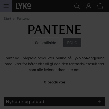
GÅ TIL INNHOLD
Start
Pantene
Pantene
Se profilside
FØLG
Pantene - hårpleie produkter. online på Lyko.noRengjøring
produkter for håret ditt vil gi deg den fantastiskeresultater
som alle kvinner drømmer om.
0 produkter
GÅ TIL FILTRE
Nyheter og tilbud