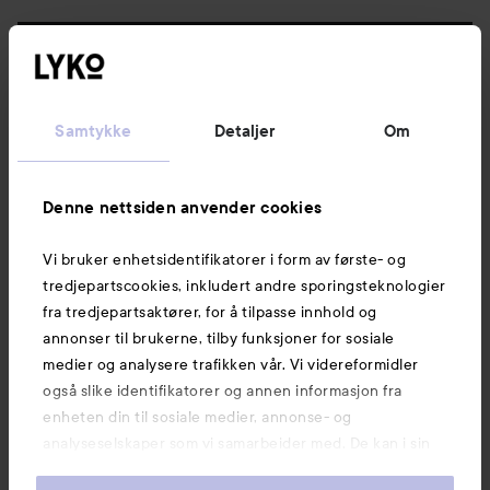
Følg oss
Kundeservice
Samtykke
Detaljer
Om
Informasjon
Denne nettsiden anvender cookies
Vi bruker enhetsidentifikatorer i form av første- og
Også av interesse
tredjepartscookies, inkludert andre sporingsteknologier
fra tredjepartsaktører, for å tilpasse innhold og
annonser til brukerne, tilby funksjoner for sosiale
medier og analysere trafikken vår. Vi videreformidler
også slike identifikatorer og annen informasjon fra
enheten din til sosiale medier, annonse- og
analyseselskaper som vi samarbeider med. De kan i sin
tur kombinere denne informasjonen med annen