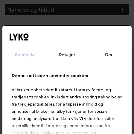
GÅ TIL FILTRE
Nyheter og tilbud
Følg oss
Kundeservice
Samtykke
Detaljer
Om
Informasjon
Denne nettsiden anvender cookies
Vi bruker enhetsidentifikatorer i form av første- og
Også av interesse
tredjepartscookies, inkludert andre sporingsteknologier
fra tredjepartsaktører, for å tilpasse innhold og
annonser til brukerne, tilby funksjoner for sosiale
medier og analysere trafikken vår. Vi videreformidler
også slike identifikatorer og annen informasjon fra
enheten din til sosiale medier, annonse- og