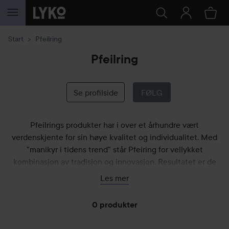
GÅ TIL INNHOLD
Start
Pfeilring
Pfeilring
Se profilside
FØLG
Pfeilrings produkter har i over et århundre vært
verdenskjente for sin høye kvalitet og individualitet. Med
"manikyr i tidens trend" står Pfeiring for vellykket
kombinasjon av tradisjon og innovasjon. Resultatet er de
mest moderne produksjonsmetoder, særegen design og nye,
Les mer
banebrytende manikyr- og pedikyrprodukter. Pfeilrings
sortiment spenner fra instrumenter og etuier til komplette
0 produkter
negle- og fotpleiesystemer. Pfeilring er din ekspert når det
kommer til velstelte hender og føtter!