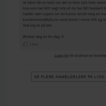
at håret får en kant om det er likte tykt hele veien 
hva som har blitt sagt mtp at du har fått beskjed å 
hadde vært supert om du kunne sendt meg en mai
kundesenter@lyko.no med Annie i emne felt og med
skal jeg se på det. 

Ønsker deg en fin dag 🌞
Liker
Logg inn
for å skrive en komme
SE FLERE ANMELDELSER PÅ LYK