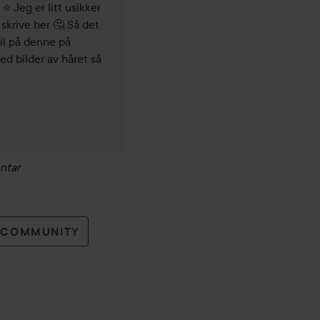
⭐ Jeg er litt usikker 
Poze anbefaler deg å alltid b
skrive her 🤔 Så det 
l på denne på 
 bilder av håret så 
ntar
O COMMUNITY