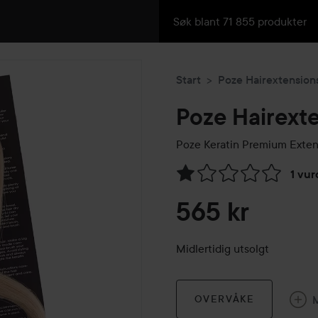
Start
Poze Hairextension
Poze Hairext
Poze Keratin Premium Exten
1 vur
Gå til Vurderinger & anmelde
565 kr
Midlertidig utsolgt
OVERVÅKE