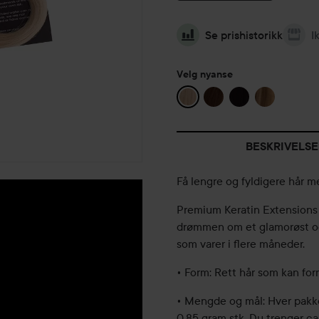
Se prishistorikk
I
Velg nyanse
BESKRIVELSE
Få lengre og fyldigere hår m
Premium Keratin Extensions
drømmen om et glamorøst og 
som varer i flere måneder.
• Form: Rett hår som kan for
• Mengde og mål: Hver pakke
0,85 gram stk. Du trenger ca