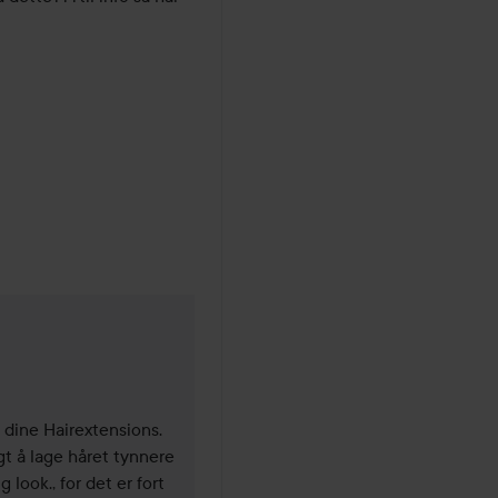
gjør at håret kan bli flokete.
Unngå dette i løshåret, bruk 
• Spray ikke hårspray som in
håret. Unngå stylingprodukte
gelé.
Unngå
• Sterk sol, varme, bad i klor
floke seg skikkelig av saltva
håret nøye etter slik ekspon
beskytter håret. Helst av alt
Vi tar ikke ansvar for løshår s
• All toning, farging eller a
 dine Hairextensions. 
anbefaler ikke slike behandli
t å lage håret tynnere 
tilstrekkelig behandlet. Vi 
ook., for det er fort 
behandlinger.