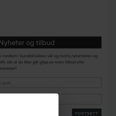
Nyheter og tilbud
li medlem i kundeklubben vår og motta nyhetsbrev og
S, slik at du ikke går glipp av noen tilbud eller
ampanjer!
E-post
Telefonnummer
FORTSETT