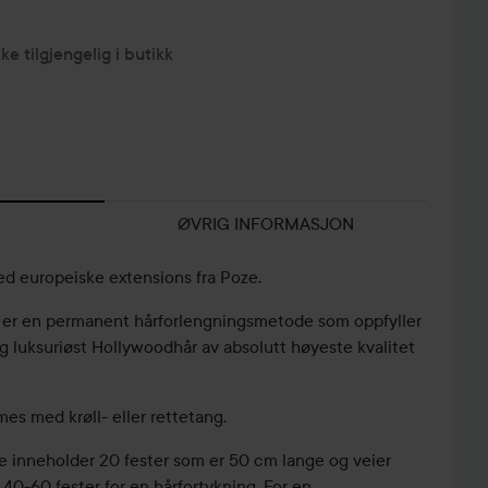
kke tilgjengelig i butikk
ØVRIG INFORMASJON
ed europeiske extensions fra Poze.
 er en permanent hårforlengningsmetode som oppfyller
luksuriøst Hollywoodhår av absolutt høyeste kvalitet
mes med krøll- eller rettetang.
 inneholder 20 fester som er 50 cm lange og veier
 40-60 fester for en hårfortykning. For en