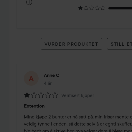
på
i
1
karakter
VURDER PRODUKTET
STILL 
Anne C
4 år
Innlegget ble opprettet 4 år
Verifisert kjøper
Vurdering:
Extention
1
av
Mine kjøpe 2 bunter er nå satt på, min frisør mente d
5
veldig tynne i enden, så dette selv å er egntl skuffer.
ble bedt om å skrive her, hva velger dere å hjøre med 