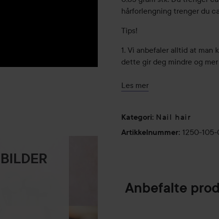
hårforlengning trenger du ca.
Tips!
1. Vi anbefaler alltid at man 
dette gir deg mindre og mer
2. Fest aldri noen fester ved
Les mer
synlige keratinfester.
Poze Premium Quality – Dette
Nail hair
Kategori
:
er finere og stammer fra Syd
1250-105
Artikkelnummer
:
hår. Premium Quality er rett o
nyanse er som oftest lysere
 BILDER
håret farges. Resultatet blir
100% naturlig Remy Løshår 
Anbefalte pro
pleier håret med intensiv næ
hårstråene er rettvendte, hvi