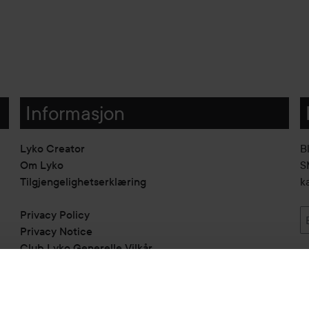
Informasjon
Lyko Creator
B
Om Lyko
SM
Tilgjengelighetserklæring
k
Privacy Policy
Privacy Notice
Club Lyko Generelle Vilkår
Vil du samarbeide med oss?
Jobbe på Lyko