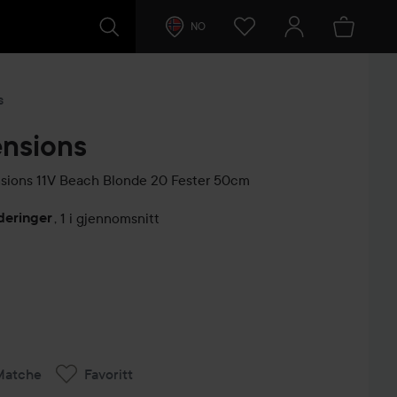
NO
s
ensions
sions 11V
Beach Blonde 20 Fester 50cm
deringer
,
1 i gjennomsnitt
lser
Matche
Favoritt