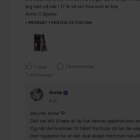
jeg satt oå hår i 17 år så vet hva som er bra.

Anne C Bjerke
1 PRODUKT I POSTEN EXTENTION
1 kommentar
1 liker
437 visninger
Annie
4 år
Kommentaren lades 4 år
Hei Hei Anne 💚

Det var leit å høre at du har denne opplevelsen av
Og når det kommer til håret fra Poze så har de valg
mot tuppene for at det skal skape med mer naturlig l