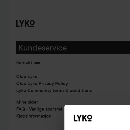
Kundeservice
Kontakt oss
Club Lyko
Club Lyko Privacy Policy
Lyko Community terms & conditions
Mine sider
FAQ - Vanlige spørsmål & svar
Kjøpsinformasjon