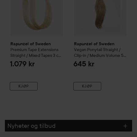
Rapunzel of Sweden
Rapunzel of Sweden
Premium Tape Extensions
Vegan Ponytail Straight /
Straight / Mixed Tapes 3 cm
Clip-in / Medium Volume 50
/ 8 pieces 50 cm
10.10
cm
Brown Ash Blonde
1.079 kr
645 kr
Platinum Blonde
Balayage B5.1/7.4
KJØP
KJØP
Nyheter og tilbud