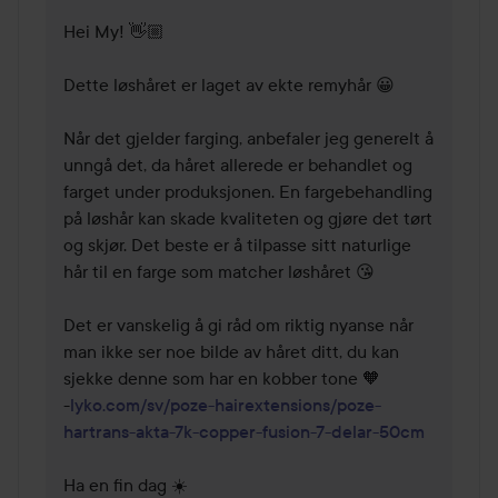
Hei My! 👋🏼 

Dette løshåret er laget av ekte remyhår 😀

Når det gjelder farging, anbefaler jeg generelt å 
unngå det, da håret allerede er behandlet og 
farget under produksjonen. En fargebehandling 
på løshår kan skade kvaliteten og gjøre det tørt 
og skjør. Det beste er å tilpasse sitt naturlige 
hår til en farge som matcher løshåret 😘 

Det er vanskelig å gi råd om riktig nyanse når 
man ikke ser noe bilde av håret ditt, du kan 
sjekke denne som har en kobber tone 🧡

-
lyko.com/sv/poze-hairextensions/poze-
hartrans-akta-7k-copper-fusion-7-delar-50cm
Ha en fin dag ☀️