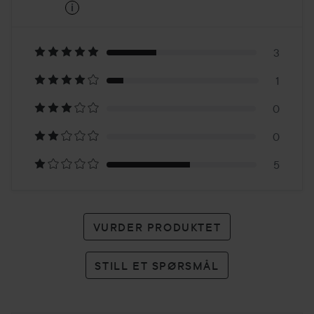
i
1
Basert
på
3
1
9
0
karakterer
0
5
VURDER PRODUKTET
STILL ET SPØRSMÅL