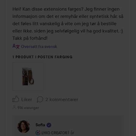
Hei! Kan disse extensions farges? Jeg finner ingen 
informasjon om det er remyhår eller syntetisk hår, så 
det føles litt vanskelig å vite om jeg tør å bestille 
eller ikke, siden jeg selvfølgelig vil ha god kvalitet. :) 
Takk på forhånd!
Oversatt fra svensk
1 PRODUKT I POSTEN FARGING
Liker
2 kommentarer
916 visninger
Sofia
Brukerens rolle: Lyko Creator.
1 år
Kommentaren lades 1 år
LYKO CREATOR