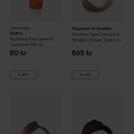
Rapunzel of Sweden
SPONSORED
Define
Premium Tape Extensions
Hydration Rep Leave-in
Straight / Classic Tape 4 cm
Treatment
100 ml
/ 8 pieces 50 cm
Dark Ashy
Blonde Balayage B2.6/10.8
80 kr
865 kr
KJØP
KJØP
Rapunzel of Sweden
Classic 4
Premium Tape Extensions Stra
Rapunzel of Sweden
Premium 