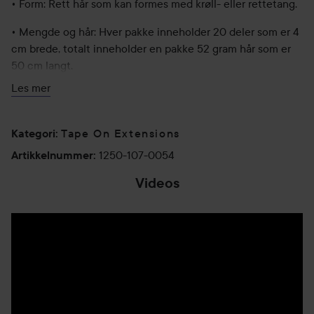
• Form: Rett hår som kan formes med krøll- eller rettetang.
• Mengde og hår: Hver pakke inneholder 20 deler som er 4
cm brede, totalt inneholder en pakke 52 gram hår som er
50 cm langt.
Les mer
Du trenger 2 pakker for tynt til normalt hår og 3-4 pakker
om du har normalt til tykt hår.
Tape On Extensions
Kategori
:
Fordeler med Poze Tape On Extensions:
1250-107-0054
Artikkelnummer
:
• Behagelig og naturlig resultat
Videos
• Lett å bruke om igjen med ny tape
• Skånsomt og passer alle hårtyper
• Ferdigklipte deler gjør at du sparer tid samt at du slipper
riving og spenninger i håret
Tips: Vask gjerne hendene før du begynner å feste
forlengningen for å fjerne fett fra fingrene. Fest Tape On