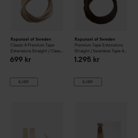
Rapunzel of Sweden
Rapunzel of Sweden
Classic 4
Premium Tape
Premium Tape Extensions
Extensions Straight / Classic
Straight / Seamless Tape 4
Tape 4 cm / 8 pieces 40 cm
cm / 8 pieces50 cm
2.3
699 kr
1.295 kr
Dark Ashy Blonde Balayage
Chocolate Brown
B2.6/10.8
KJØP
KJØP
Rapunzel of Sweden
Premium Tape Extensions Straight / M
Rapunzel of Sweden
Vegan Po