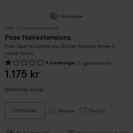
1 Kundebilde
Start
Poze Hairextensions
Poze Hairextensions
Poze Tape On Extensi ons 2B Dark
Espresso Brown 4
cm/bit 50 cm
9 vurderinger
,
1 i gjennomsnitt
Gå til Vurderinger & anmeldelser
1.175 kr
Midlertidig utsolgt
Matche
Favoritt
OVERVÅKE