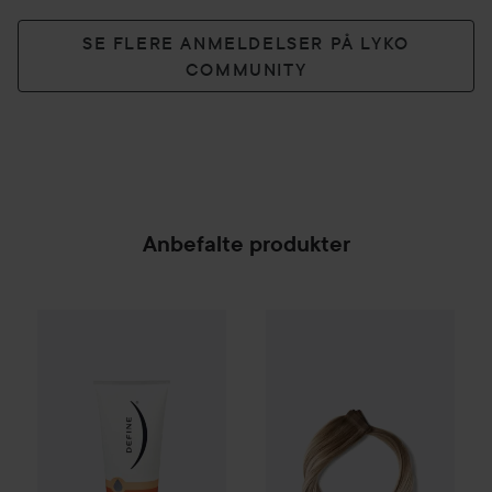
SE FLERE ANMELDELSER PÅ LYKO
COMMUNITY
Anbefalte produkter
Define
Hydration Rep Leave-in Treatment
Rapunzel of Sweden
Premium 
100 ml
8
SPONSORED