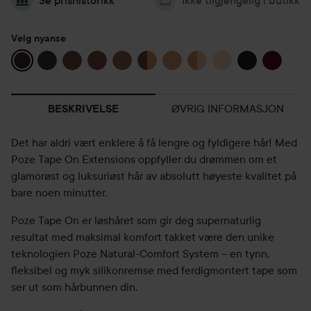
Se prishistorikk
Ikke tilgjengelig i butikk
Velg nyanse
ØVRIG INFORMASJON
BESKRIVELSE
Det har aldri vært enklere å få lengre og fyldigere hår! Med
Poze Tape On Extensions oppfyller du drømmen om et
glamorøst og luksuriøst hår av absolutt høyeste kvalitet på
bare noen minutter.
Poze Tape On er løshåret som gir deg supernaturlig
resultat med maksimal komfort takket være den unike
teknologien Poze Natural-Comfort System – en tynn,
fleksibel og myk silikonremse med ferdigmontert tape som
ser ut som hårbunnen din.