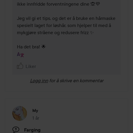
ikke innfridde forventningene dine 🙊💜

Jeg vil gi et tips, og det er å bruke en hårmaske 
spesielt laget for løshår, som hjelper til med å 
mykgjøre stråene og redusere frizz ✨

Ha det bra! 🌟
Liker
Logg inn
for å skrive en kommentar
My
1 år
Innlegget ble opprettet 1 år
Farging