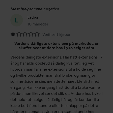
Mest hjelpsomme negative
Levina
10 måneder
Innlegget ble opprettet 10 måneder
Verifisert kjøper
Vurdering:
Verdens dårligste extensions på markedet, er
1
skuffet over at dere hos Lyko selger sånt
av
Verdens dårligste extensions. Har hatt extensions i 7 
5
år og har aldri opplevd så dårlig kvalitet, jeg vet 
hvordan man får sine extensions til å holde seg fine 
og hvilke produkter man skal bruke, og man gjør 
som nettsidene sier, men dette håret ble slitt med 
en gang. Har ikke engang hatt tid til å bruke varme 
på det, men likevel ser det slik ut. At dere hos Lyko i 
det hele tatt selger så dårlig hår og får kunder til å 
kaste bort flere hundre eller tusenlapper på dette 
håret er galematias. Jeg er en stammkunde hos 