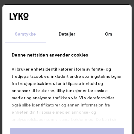
Følg oss
Kundeservice
Samtykke
Detaljer
Om
Informasjon
Denne nettsiden anvender cookies
Vi bruker enhetsidentifikatorer i form av første- og
Også av interesse
tredjepartscookies, inkludert andre sporingsteknologier
fra tredjepartsaktører, for å tilpasse innhold og
annonser til brukerne, tilby funksjoner for sosiale
medier og analysere trafikken vår. Vi videreformidler
også slike identifikatorer og annen informasjon fra
enheten din til sosiale medier, annonse- og
analyseselskaper som vi samarbeider med. De kan i sin
tur kombinere denne informasjonen med annen
informasjon som du har oppgitt eller som de har samlet