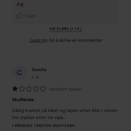
Liker
VIS ELDRE (1 TIL)
Logg inn
for å skrive en kommentar
Camilla
6 år
Innlegget ble opprettet 6 år
Verifisert kjøper
Vurdering:
Skuffende..
1
av
Dårlig kvalitet på håret og tapen sitter ikke i, mistet 
5
fire stykker etter tre vask.. 
1 PRODUKT I POSTEN SKUFFENDE..