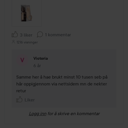
1 kommentar
3 liker
1216 visninger
Victoria
6 år
Kommentaren lades 6 år
Samme her å hae brukt minst 10 tusen seb på 
hår oppigjennom via nettsidem mn de nekter 
retur 
Liker
Logg inn
for å skrive en kommentar