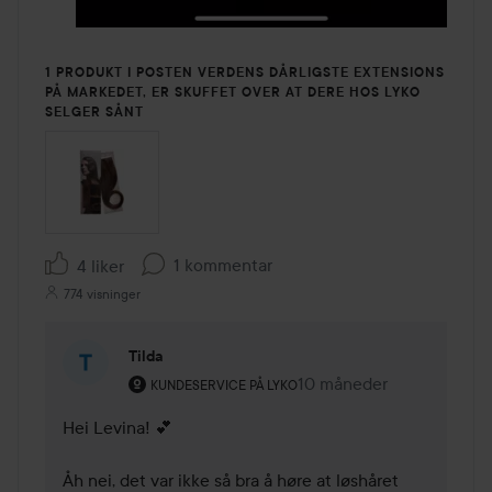
1 PRODUKT I POSTEN VERDENS DÅRLIGSTE EXTENSIONS
PÅ MARKEDET, ER SKUFFET OVER AT DERE HOS LYKO
SELGER SÅNT
1 kommentar
4 liker
774 visninger
Tilda
Brukerens rolle: Kundeservice på Lyko.
10 måneder
Kommentaren lades 10 m
KUNDESERVICE PÅ LYKO
Hei Levina! 💕

Åh nei, det var ikke så bra å høre at løshåret 