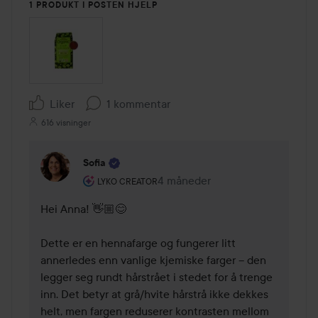
1 PRODUKT I POSTEN HJELP
Liker
1 kommentar
616 visninger
Sofia
Brukerens rolle: Lyko Creator.
4 måneder
Kommentaren lades 4 måneder
LYKO CREATOR
Hei Anna! 👋🏼😊

Dette er en hennafarge og fungerer litt 
annerledes enn vanlige kjemiske farger – den 
legger seg rundt hårstrået i stedet for å trenge 
inn. Det betyr at grå/hvite hårstrå ikke dekkes 
helt, men fargen reduserer kontrasten mellom 