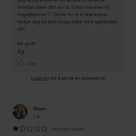
hvordan håret ditt ser ut. Enten her eller til 
fraga@lyko.se 🤍 Dette for at vi skal kunne 
hjelpe deg på best mulig måte med spørsmålet 
ditt.

Alt godt!
Liker
Logg inn
for å skrive en kommentar
Oliwia
1 år
Innlegget ble opprettet 1 år
Verifisert kjøper
Vurdering: