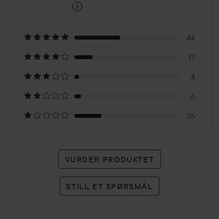
i
3.6
Basert
på
44
17
97
4
karakterer
6
26
VURDER PRODUKTET
STILL ET SPØRSMÅL