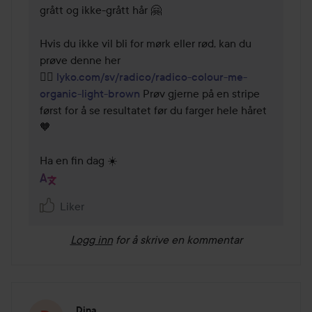
grått og ikke-grått hår 🤗

Hvis du ikke vil bli for mørk eller rød, kan du 
prøve denne her

👉🏼 
lyko.com/sv/radico/radico-colour-me-
organic-light-brown
 Prøv gjerne på en stripe 
først for å se resultatet før du farger hele håret 
🧡

Ha en fin dag ☀️
Liker
Logg inn
for å skrive en kommentar
Dina