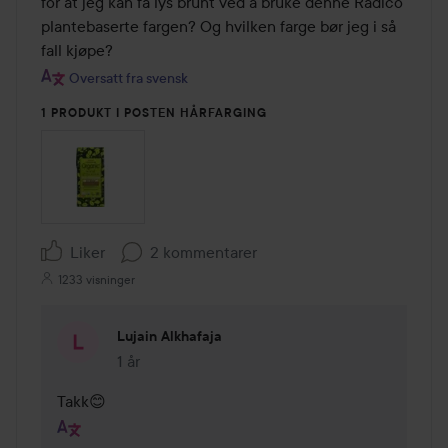
for at jeg kan få lys brunt ved å bruke denne Radico 
plantebaserte fargen? Og hvilken farge bør jeg i så 
fall kjøpe?
Oversatt fra svensk
1 PRODUKT I POSTEN HÅRFARGING
Liker
2 kommentarer
1233 visninger
Lujain Alkhafaja
1 år
Kommentaren lades 1 år
Takk😊