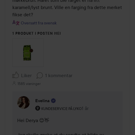
mørkebrun. Håret som ble farget er nå litt 
karamell/lyst brunt. Ville en farging fra dette merket 
fikse det?
Oversatt fra svensk
1 PRODUKT I POSTEN HEI
Liker
1 kommentar
1585 visninger
Evelina
Brukerens rolle: Kundeservice på Lyko.
1 år
Kommentaren lades 1 år
KUNDESERVICE PÅ LYKO
Hei Derya 😊👋

Jeg skulle ønske at du sendte et bilde av 