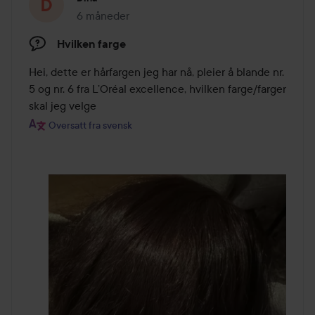
6 måneder
Innlegget ble opprettet 6 måneder
Hvilken farge
Hei, dette er hårfargen jeg har nå, pleier å blande nr. 
5 og nr. 6 fra L’Oréal excellence, hvilken farge/farger 
skal jeg velge
Oversatt fra svensk