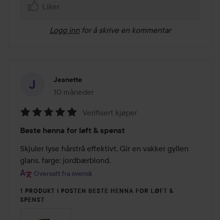
Liker
Logg inn
for å skrive en kommentar
Jeanette
10 måneder
Innlegget ble opprettet 10 måneder
Verifisert kjøper
Vurdering:
Beste henna for løft & spenst
5
av
Skjuler lyse hårstrå effektivt. Gir en vakker gyllen 
5
glans, farge: jordbærblond.
Oversatt fra svensk
1 PRODUKT I POSTEN BESTE HENNA FOR LØFT &
SPENST