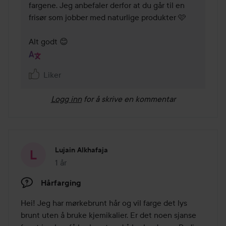
fargene. Jeg anbefaler derfor at du går til en 
frisør som jobber med naturlige produkter 🩷

Alt godt 😊
Liker
Logg inn
for å skrive en kommentar
Lujain Alkhafaja
1 år
Innlegget ble opprettet 1 år
Hårfarging
Hei! Jeg har mørkebrunt hår og vil farge det lys 
brunt uten å bruke kjemikalier. Er det noen sjanse 