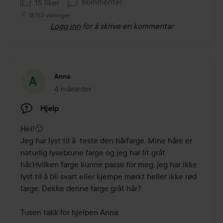
Kommenter
15 liker
18763 visninger
Logg inn
for å skrive en kommentar
Anna
4 måneder
Innlegget ble opprettet 4 måneder
Hjelp
Hei!🙂

Jeg har lyst til å  teste den hårfarge. Mine håre er 
naturlig lysebrune farge og jeg har lit gråt 
hår.Hvilken farge kunne passe for meg, jeg har ikke 
lyst til å bli svart eller kjempe mørkt heller ikke rød 
farge. Dekke denne farge gråt hår?

Tusen takk for hjelpen Anna