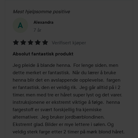
Mest hjelpsomme positive
Alexandra
7 år
Innlegget ble opprettet 7 år
Verifisert kjøper
Vurdering:
Absolut fantastisk produkt
5
av
Jeg pleide å blande henna.  For lenge siden, men 
5
dette merket er fantastisk.  Når du lærer å bruke 
henna blir det en avslappende opplevelse.  fargen 
er fantastisk, den er veldig rik.  Jeg går alltid på i 2 
timer, men med tre er håret super lyst og det varer.  
instruksjonene er ekstremt viktige å følge.  henna 
fargestoff er svært forskjellig fra kjemiske 
alternativer.  Jeg bruker jordbærblondinen.  
Ekstremt glad. Bilder er mye lettere i sølen. Og 
veldig sterk farge etter 2 timer på mørk blond håret.