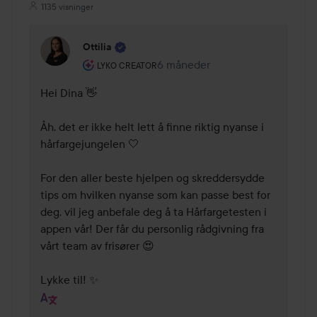
1135 visninger
Ottilia
Brukerens rolle: Lyko Creator.
6 måneder
Kommentaren lades 6 måneder
LYKO CREATOR
Hei Dina 👋 

Åh, det er ikke helt lett å finne riktig nyanse i 
hårfargejungelen 🤍

For den aller beste hjelpen og skreddersydde 
tips om hvilken nyanse som kan passe best for 
deg, vil jeg anbefale deg å ta Hårfargetesten i 
appen vår! Der får du personlig rådgivning fra 
vårt team av frisører 😍

Lykke til! ✨