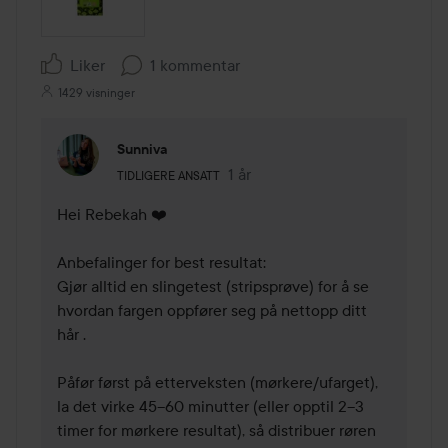
Liker
1 kommentar
1429 visninger
Sunniva
Brukerens rolle: Tidligere ansatt.
1 år
Kommentaren lades 1 år
TIDLIGERE ANSATT
Hei Rebekah ❤️

Anbefalinger for best resultat:

Gjør alltid en slingetest (stripsprøve) for å se 
hvordan fargen oppfører seg på nettopp ditt 
hår .

Påfør først på etterveksten (mørkere/ufarget), 
la det virke 45–60 minutter (eller opptil 2–3 
timer for mørkere resultat), så distribuer røren 