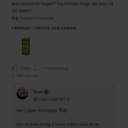
plantebaserte fargen? Og hvilken farge bør jeg i så 
fall kjøpe?
Oversatt fra svensk
1 PRODUKT I POSTEN HÅRFARGING
Liker
1 kommentar
1445 visninger
Nova
Brukerens rolle: Lyko Creator.
1 år
Kommentaren lades 1 år
LYKO CREATOR
Hei Lujain Alkhafaja! 👋🏼

Det er ikke mulig å lysne håret med disse 