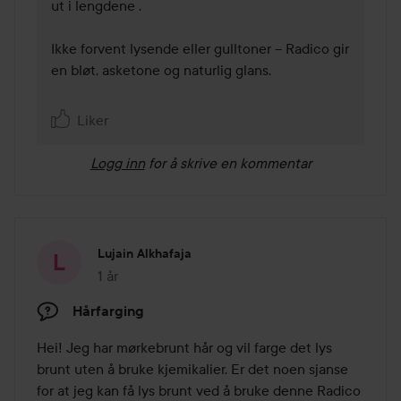
ut i lengdene .

Ikke forvent lysende eller gulltoner – Radico gir 
en bløt, asketone og naturlig glans.

Liker
Logg inn
for å skrive en kommentar
Lujain Alkhafaja
1 år
Innlegget ble opprettet 1 år
Hårfarging
Hei! Jeg har mørkebrunt hår og vil farge det lys 
brunt uten å bruke kjemikalier. Er det noen sjanse 
for at jeg kan få lys brunt ved å bruke denne Radico 