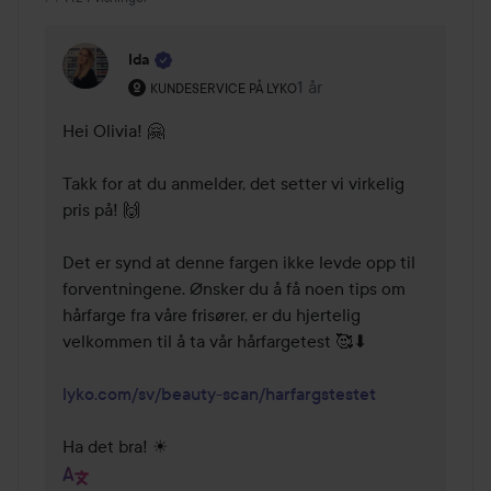
Ida
Brukerens rolle: Kundeservice på Lyko.
1 år
Kommentaren lades 1 år
KUNDESERVICE PÅ LYKO
Hei Olivia! 🤗 

Takk for at du anmelder, det setter vi virkelig 
pris på! 🙌 

Det er synd at denne fargen ikke levde opp til 
forventningene. Ønsker du å få noen tips om 
hårfarge fra våre frisører, er du hjertelig 
velkommen til å ta vår hårfargetest 🥰⬇ 

lyko.com/sv/beauty-scan/harfargstestet
Ha det bra! ☀ 