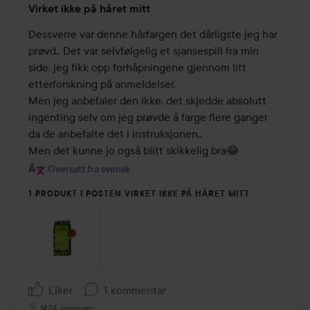
Virket ikke på håret mitt
1
av
Dessverre var denne hårfargen det dårligste jeg har 
5
prøvd.. Det var selvfølgelig et sjansespill fra min 
side, jeg fikk opp forhåpningene gjennom litt 
etterforskning på anmeldelser. 

Men jeg anbefaler den ikke, det skjedde absolutt 
ingenting selv om jeg prøvde å farge flere ganger 
da de anbefalte det i instruksjonen..

Men det kunne jo også blitt skikkelig bra😂
Oversatt fra svensk
1 PRODUKT I POSTEN VIRKET IKKE PÅ HÅRET MITT
Liker
1 kommentar
1424 visninger