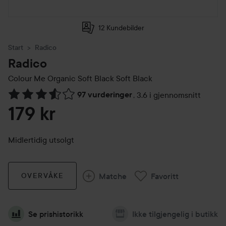
12 Kundebilder
Start
Radico
Radico
Colour Me Organic Soft Black
Soft Black
97 vurderinger
,
3.6 i gjennomsnitt
Gå til Vurderinger & anmeldelser
179 kr
Midlertidig utsolgt
Matche
Favoritt
OVERVÅKE
Se prishistorikk
Ikke tilgjengelig i butikk