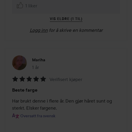
1 liker
VIS ELDRE (1 TIL)
Logg inn
for å skrive en kommentar
Mariha
1 år
Innlegget ble opprettet 1 år
Verifisert kjøper
Vurdering:
Beste farge
5
av
Har brukt denne i flere år. Den gjør håret sunt og 
5
sterkt. Elsker fargene.
Oversatt fra svensk