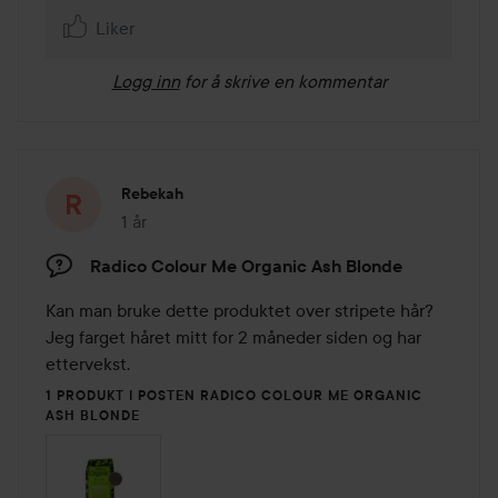
Liker
Logg inn
for å skrive en kommentar
Rebekah
1 år
Innlegget ble opprettet 1 år
Radico Colour Me Organic Ash Blonde
Kan man bruke dette produktet over stripete hår? 

Jeg farget håret mitt for 2 måneder siden og har 
ettervekst.
1 PRODUKT I POSTEN RADICO COLOUR ME ORGANIC
ASH BLONDE