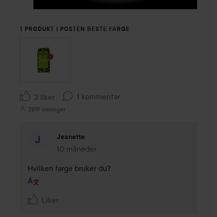
1 PRODUKT I POSTEN BESTE FARGE
1 kommentar
3 liker
2819 visninger
Jeanette
10 måneder
Kommentaren lades 10 måneder
Hvilken farge bruker du?
Liker