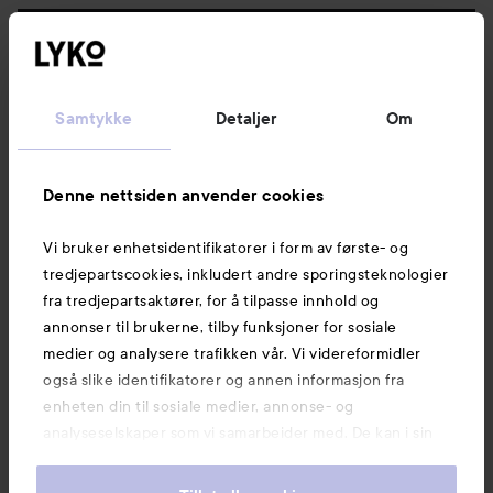
Følg oss
Kundeservice
Samtykke
Detaljer
Om
Informasjon
Denne nettsiden anvender cookies
Vi bruker enhetsidentifikatorer i form av første- og
Også av interesse
tredjepartscookies, inkludert andre sporingsteknologier
fra tredjepartsaktører, for å tilpasse innhold og
annonser til brukerne, tilby funksjoner for sosiale
medier og analysere trafikken vår. Vi videreformidler
også slike identifikatorer og annen informasjon fra
enheten din til sosiale medier, annonse- og
analyseselskaper som vi samarbeider med. De kan i sin
tur kombinere denne informasjonen med annen
informasjon som du har oppgitt eller som de har samlet