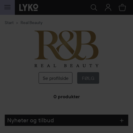
GÅ TIL INNHOLD
Start
Real Beauty
Real
Beauty
Se profilside
FØLG
0 produkter
GÅ TIL FILTRE
Nyheter og tilbud