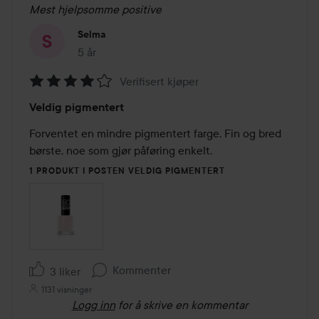
Mest hjelpsomme positive
Selma
5 år
Innlegget ble opprettet 5 år
Verifisert kjøper
Vurdering:
Veldig pigmentert
4
av
Forventet en mindre pigmentert farge. Fin og bred 
5
børste, noe som gjør påføring enkelt. 
1 PRODUKT I POSTEN VELDIG PIGMENTERT
Kommenter
3 liker
1131 visninger
Logg inn
for å skrive en kommentar