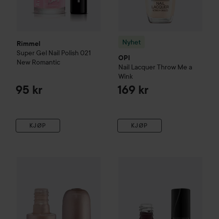
Nyhet
Rimmel
Super Gel Nail Polish
021
OPI
New Romantic
Nail Lacquer
Throw Me a
Wink
95 kr
169 kr
KJØP
KJØP
essence
Gel Nail Polish
43 Sweet 'N' Satin
Catrice
GEL AFFAIR Nail Lacq
25 kr