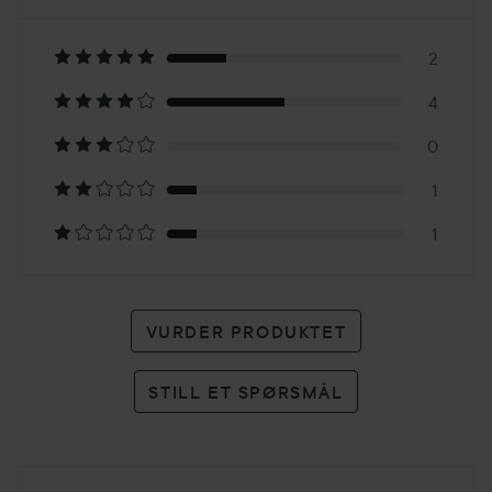
3.3
Basert
på
2
4
8
0
karakterer
1
1
VURDER PRODUKTET
STILL ET SPØRSMÅL