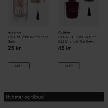
essence
Catrice
Gel Nail Polish
43 Sweet 'N'
GEL AFFAIR Nail Lacquer
Satin
022 Cherry Is The New
Black
25 kr
45 kr
KJØP
KJØP
Nyheter og tilbud