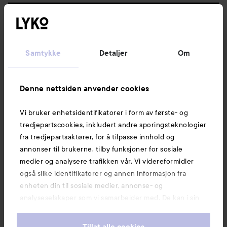
Følg oss
Kundeservice
Samtykke
Detaljer
Om
Informasjon
Denne nettsiden anvender cookies
Vi bruker enhetsidentifikatorer i form av første- og
Også av interesse
tredjepartscookies, inkludert andre sporingsteknologier
fra tredjepartsaktører, for å tilpasse innhold og
annonser til brukerne, tilby funksjoner for sosiale
medier og analysere trafikken vår. Vi videreformidler
også slike identifikatorer og annen informasjon fra
enheten din til sosiale medier, annonse- og
analyseselskaper som vi samarbeider med. De kan i sin
tur kombinere denne informasjonen med annen
informasjon som du har oppgitt eller som de har samlet
Tillat alle cookies