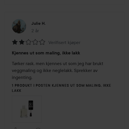
Julie H.
2 år
Innlegget ble opprettet 2 år
Verifisert kjøper
Vurdering:
Kjennes ut som maling, ikke lakk
2
av
Tørker rask, men kjennes ut som jeg har brukt 
5
veggmaling og ikke neglelakk. Sprekker av 
ingenting.
1 PRODUKT I POSTEN KJENNES UT SOM MALING, IKKE
LAKK