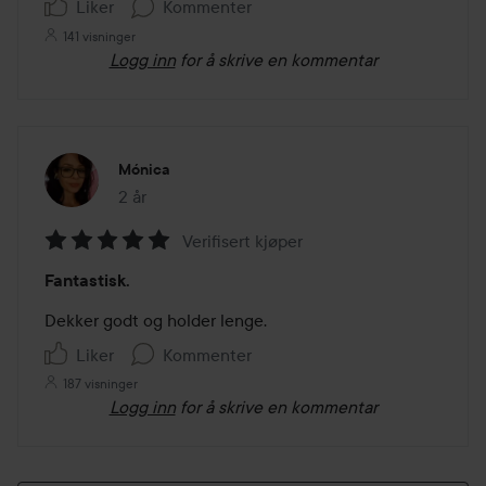
Liker
Kommenter
141 visninger
Logg inn
for å skrive en kommentar
Mónica
2 år
Innlegget ble opprettet 2 år
Verifisert kjøper
Vurdering:
Fantastisk.
5
av
Dekker godt og holder lenge.
5
Liker
Kommenter
187 visninger
Logg inn
for å skrive en kommentar