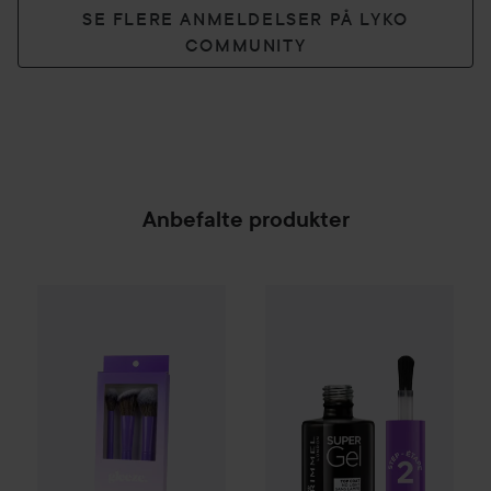
SE FLERE ANMELDELSER PÅ LYKO
COMMUNITY
Anbefalte produkter
Gleeze
Squad Makeup Brush Kit
Rimmel
Super Gel Nail Polish
T
99 kr
SPONSORED