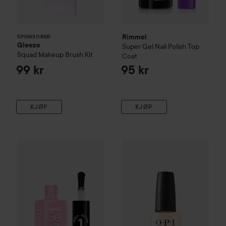
Rimmel
SPONSORED
Gleeze
Super Gel Nail Polish
Top
Squad Makeup Brush Kit
Coat
99 kr
95 kr
KJØP
KJØP
Rimmel
Super Gel Nail Polish
021 New Romantic
Nyhet
OPI
Nail Lacquer
Throw 
95 kr