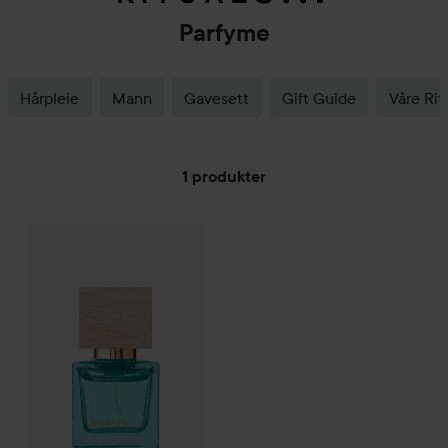
Parfyme
Hårpleie
Mann
Gavesett
Gift Guide
Våre Rit
1 produkter
Kun 1 igjen
GÅ TIL FILTRE
Rituals
Soleil d'Or Eau de Parfum Travel - Frisk &