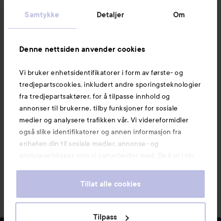
Kundeservice
Samtykke
Detaljer
Om
Informasjon
Denne nettsiden anvender cookies
Vi bruker enhetsidentifikatorer i form av første- og
Også av interesse
tredjepartscookies, inkludert andre sporingsteknologier
fra tredjepartsaktører, for å tilpasse innhold og
annonser til brukerne, tilby funksjoner for sosiale
medier og analysere trafikken vår. Vi videreformidler
også slike identifikatorer og annen informasjon fra
enheten din til sosiale medier, annonse- og
analyseselskaper som vi samarbeider med. De kan i sin
tur kombinere denne informasjonen med annen
informasjon som du har oppgitt eller som de har samlet
Tillat alle cookies
inn når du har benyttet tjenestene deres. Du godtar
våre cookies ved å fortsette å bruke nettsiden vår. For
informasjon om hvordan du kan endre innstillingene for
Tilpass
Copyright 2026