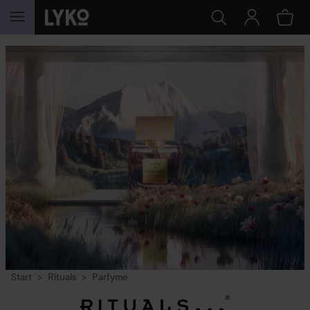
GÅ TIL INNHOLD
Start
Rituals
Parfyme