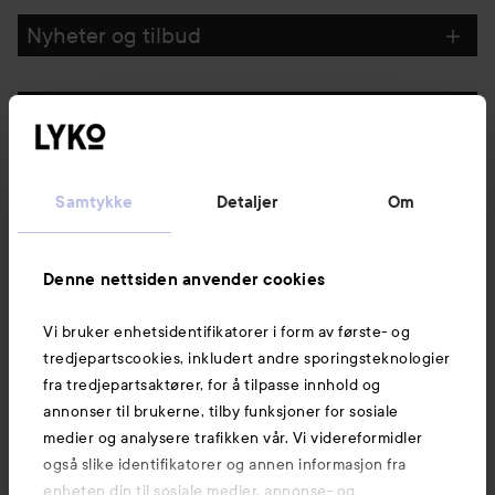
GÅ TIL FILTRE
Nyheter og tilbud
Følg oss
Kundeservice
Samtykke
Detaljer
Om
Informasjon
Denne nettsiden anvender cookies
Vi bruker enhetsidentifikatorer i form av første- og
Også av interesse
tredjepartscookies, inkludert andre sporingsteknologier
fra tredjepartsaktører, for å tilpasse innhold og
annonser til brukerne, tilby funksjoner for sosiale
medier og analysere trafikken vår. Vi videreformidler
også slike identifikatorer og annen informasjon fra
enheten din til sosiale medier, annonse- og