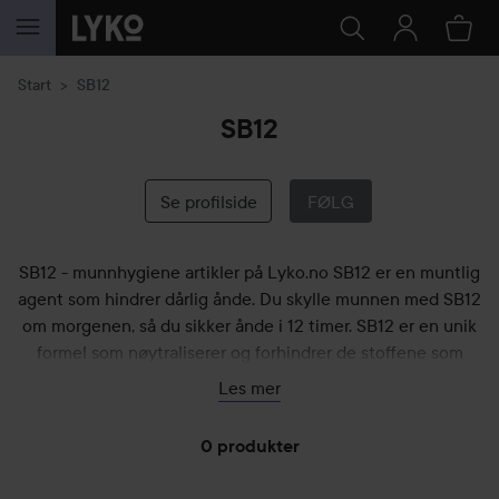
GÅ TIL INNHOLD
Start
SB12
SB12
Se profilside
FØLG
SB12 - munnhygiene artikler på Lyko.no SB12 er en muntlig
agent som hindrer dårlig ånde. Du skylle munnen med SB12
om morgenen, så du sikker ånde i 12 timer. SB12 er en unik
formel som nøytraliserer og forhindrer de stoffene som
forårsaker dårlig ånde. Sammensetningen, som forsketved
Les mer
Universitetet i Oslo, er unik for SB12 produkter.
0 produkter