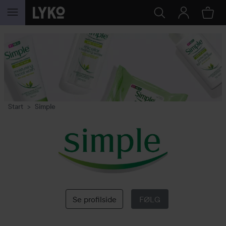
GÅ TIL INNHOLD
Start
Simple
Simple
Se profilside
FØLG