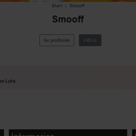
Start
Smooff
Smooff
Se profilside
FØLG
os Lyko.