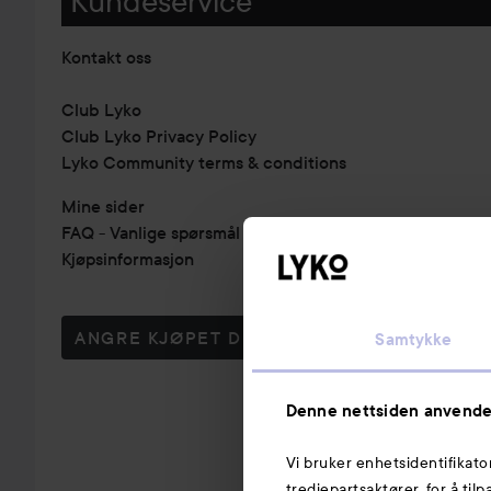
Kundeservice
Kontakt oss
Club Lyko
Club Lyko Privacy Policy
Lyko Community terms & conditions
Mine sider
FAQ - Vanlige spørsmål & svar
Kjøpsinformasjon
ANGRE KJØPET DITT
Samtykke
Denne nettsiden anvende
Vi bruker enhetsidentifikato
tredjepartsaktører, for å til