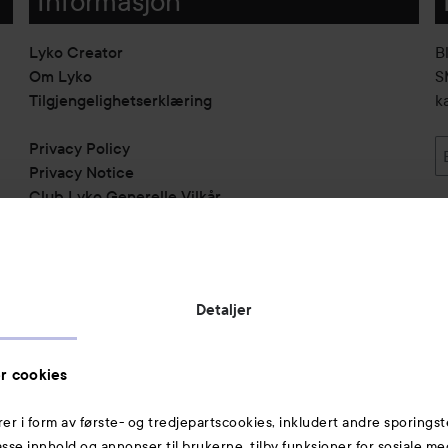
Informasjon
Lyko Creator
B
Om Lyko
SM
Tilgjengelighetserklæring
k
Privacy Policy
Privacy Notice
Club Lyko Generelle Vilkår
Vil du samarbeide med oss?
Jobbe på Lyko
Butikker
Detaljer
Rabattkoder
Helthjem
r cookies
Toppliste
rer i form av første- og tredjepartscookies, inkludert andre sporingst
Michael Edwards Fragrances of the World
passe innhold og annonser til brukerne, tilby funksjoner for sosiale m