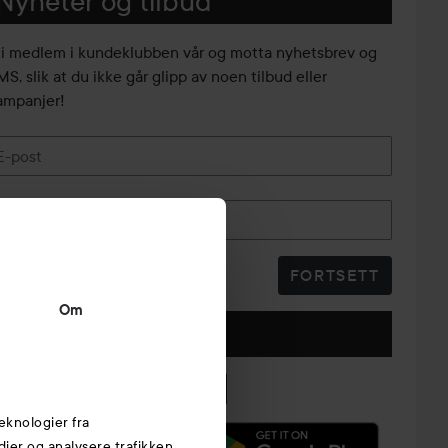
Nyheter og tilbud
li medlem i kundeklubben vår og motta nyhetsbrev og
S, slik at du ikke går glipp av noen tilbud eller
ampanjer!
E-post
Telefonnummer
FORTSETT
Om
Følg oss
eknologier fra
edier og analysere trafikken