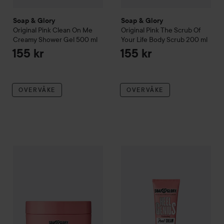
Soap & Glory
Soap & Glory
Original Pink
Clean On Me
Original Pink
The Scrub Of
Creamy Shower Gel
500 ml
Your Life Body Scrub
200 ml
155 kr
155 kr
OVERVÅKE
OVERVÅKE
Soap & Glory
Original Pink
The Righteous Butter
Soap & Glory
Original Pink
300 ml
Hee
205 k