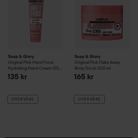
Soap & Glory
Soap & Glory
Original Pink
Hand Food
Original Pink
Flake Away
Hydrating Hand Cream
125
Body Scrub
300 ml
ml
135 kr
165 kr
OVERVÅKE
OVERVÅKE