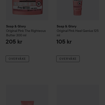
Soap & Glory
Soap & Glory
Original Pink
The Righteous
Original Pink
Heel Genius
125
Butter
300 ml
ml
205 kr
105 kr
OVERVÅKE
OVERVÅKE
Soap & Glory
Original Pink
Hand Food Hydrating Hand Cream
Soap & Glory
Original Pink
Fla