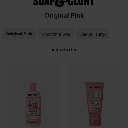
Original Pink
Original Pink
Smoothie Star
Call of Fruity
6 produkter
Soap & Glory
GÅ TIL FILTRE
Original Pink
Clean On Me Creamy Shower Gel
Soap & Glory
Original Pink
The