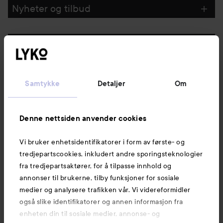
Nyheter og tilbud
Følg oss
Kundeservice
Samtykke
Detaljer
Om
Informasjon
Denne nettsiden anvender cookies
Vi bruker enhetsidentifikatorer i form av første- og
Også av interesse
tredjepartscookies, inkludert andre sporingsteknologier
fra tredjepartsaktører, for å tilpasse innhold og
annonser til brukerne, tilby funksjoner for sosiale
medier og analysere trafikken vår. Vi videreformidler
også slike identifikatorer og annen informasjon fra
enheten din til sosiale medier, annonse- og