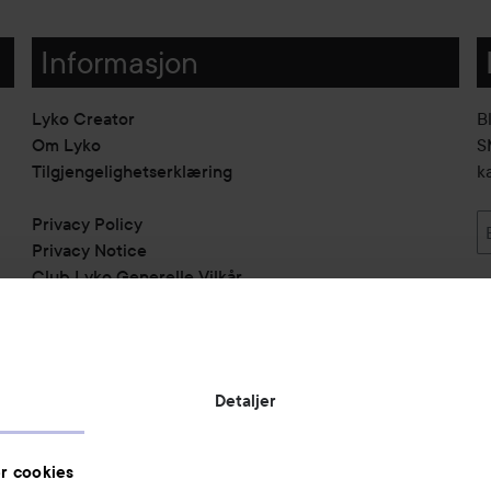
Informasjon
Lyko Creator
B
Om Lyko
SM
Tilgjengelighetserklæring
k
Privacy Policy
Privacy Notice
Club Lyko Generelle Vilkår
Vil du samarbeide med oss?
Jobbe på Lyko
Butikker
Detaljer
Rabattkoder
Helthjem
r cookies
Toppliste