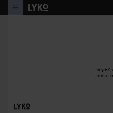
GÅ TIL INNHOLD
Tangle Ang
håret silk