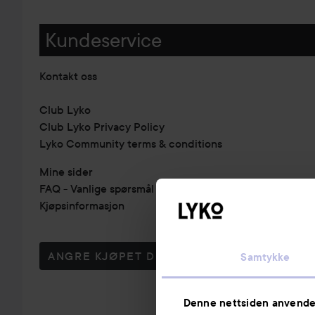
Kundeservice
Kontakt oss
Club Lyko
Club Lyko Privacy Policy
Lyko Community terms & conditions
Mine sider
FAQ - Vanlige spørsmål & svar
Kjøpsinformasjon
ANGRE KJØPET DITT
Samtykke
Denne nettsiden anvende