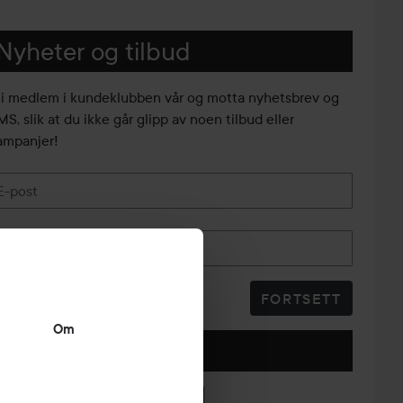
Nyheter og tilbud
li medlem i kundeklubben vår og motta nyhetsbrev og
S, slik at du ikke går glipp av noen tilbud eller
ampanjer!
E-post
Telefonnummer
FORTSETT
Om
Følg oss