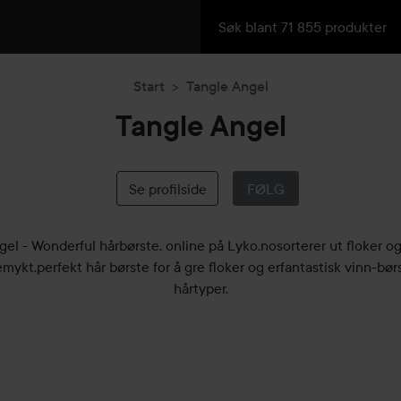
Start
Tangle Angel
Tangle Angel
Se profilside
FØLG
el - Wonderful hårbørste. online på Lyko.nosorterer ut floker og
emykt.perfekt hår børste for å gre floker og erfantastisk vinn-børs
hårtyper.