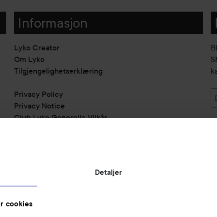
Informasjon
Lyko Creator
B
Om Lyko
SM
Tilgjengelighetserklæring
k
Privacy Policy
Privacy Notice
Club Lyko Generelle Vilkår
Vil du samarbeide med oss?
Jobbe på Lyko
Butikker
Detaljer
Rabattkoder
Helthjem
r cookies
Toppliste