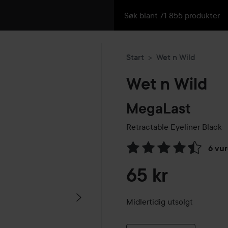
Start
Wet n Wild
Wet n Wild
MegaLast
Retractable Eyeliner
Black
6 vur
Gå til Vurderinger & anmelde
65 kr
Midlertidig utsolgt