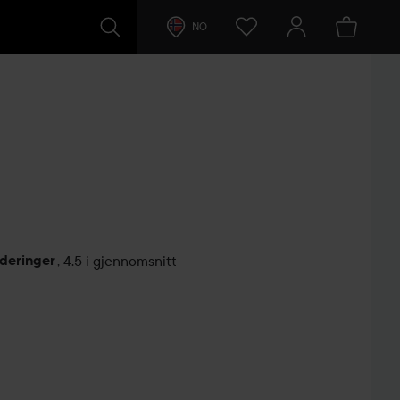
NO
deringer
,
4.5 i gjennomsnitt
lser