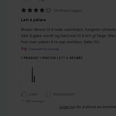
Verifisert kjøper
Vurdering:
Lett å påføre
4
av
Bruker denne til å male vannlinjen, fungerer utmerket
5
ikke å gjøre vondt og hard nok til å lett gi farge. Men
hvis man prøver å ta opp sminken. Søler litt.
Oversatt fra svensk
1 PRODUKT I POSTEN LETT Å PÅFØRE
Liker
Kommenter
284 visninger
Logg inn
for å skrive en komme