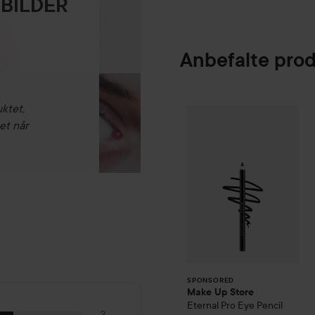
 BILDER
Anbefalte pro
uktet,
Make Up Store
E
SPONSORED
et når
SPONSORED
Make Up Store
Eternal Pro Eye Pencil
3