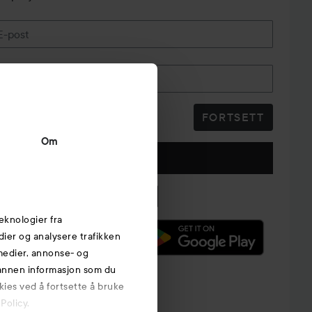
E-post
Telefonnummer
FORTSETT
Om
Følg oss
eknologier fra
edier og analysere trafikken
 medier, annonse- og
 annen informasjon som du
kies ved å fortsette å bruke
Policy.