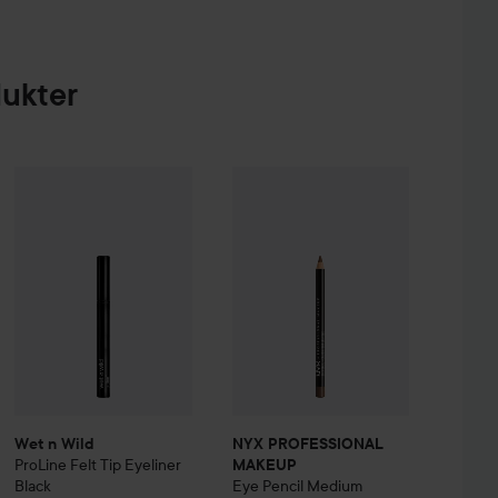
dukter
ternal Pro Eye Pencil
Wet n Wild
ProLine Felt Tip Eyeliner
Tuxedo
NYX PROFESSIONAL MAKEUP
Black
Eye
185 kr
95 kr
Wet n Wild
NYX PROFESSIONAL
ProLine Felt Tip Eyeliner
MAKEUP
Black
Eye Pencil
Medium