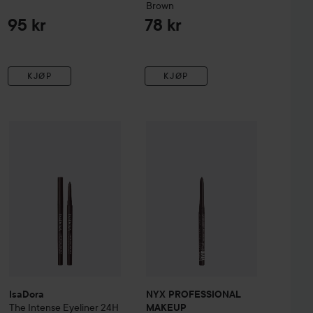
Brown
95 kr
78 kr
KJØP
KJØP
KEUP
IsaDora
Epic Inky Stix Eyeliner
The Intense Eyeliner 24H Wear & Smudge-proof
05 Robotic Red
NYX PROFESSIONAL MAKEUP
61 Bla
Viv
139 kr
IsaDora
NYX PROFESSIONAL
The Intense Eyeliner 24H
MAKEUP