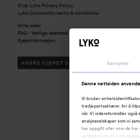
Club Lyko Privacy Policy
Lyko Community terms & conditions
Mine sider
FAQ - Vanlige spørsmål & svar
Kjøpsinformasjon
ANGRE KJØPET DITT
Samtykke
Denne nettsiden anvende
Vi bruker enhetsidentifikato
tredjepartsaktører, for å til
vår. Vi videreformidler også 
analyseselskaper som vi sam
har oppgitt eller som de har
nettsiden vår. For informasj