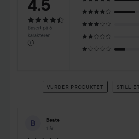
Vurdering:
4.5
4.5
Basert
Basert på 6
på
karakterer
i
6
karakterer
VURDER PRODUKTET
STILL 
Beate
1 år
Innlegget ble opprettet 1 år