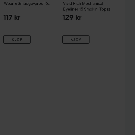
Wear & Smudge-proof
61
Vivid Rich Mechanical
Black Brown
Eyeliner
15 Smokin' Topaz
117 kr
129 kr
KJØP
KJØP