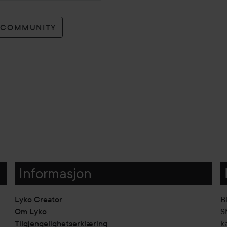
O COMMUNITY
Informasjon
Lyko Creator
B
Om Lyko
SM
Tilgjengelighetserklæring
k