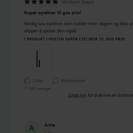
Verifisert kjøper
Vurdering:
Super eyeliner til gos pris!
5
av
Veldig bra eyeliner som holder hele dagen og ikke smi
5
slipper å spisse den også. 
1 PRODUKT I POSTEN SUPER EYELINER TIL GOS PRIS!
Liker
Kommenter
243 visninger
Logg inn
for å skrive en komme
Anna
1 år
Innlegget ble opprettet 1 år