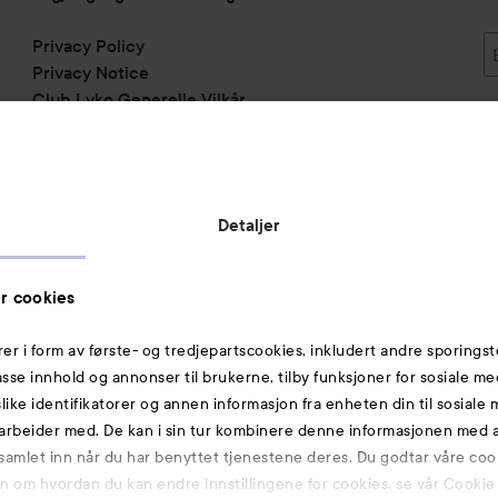
Privacy Policy
Privacy Notice
Club Lyko Generelle Vilkår
Vil du samarbeide med oss?
Jobbe på Lyko
Butikker
Detaljer
Rabattkoder
Helthjem
r cookies
Toppliste
rer i form av første- og tredjepartscookies, inkludert andre sporingst
Michael Edwards Fragrances of the World
passe innhold og annonser til brukerne, tilby funksjoner for sosiale m
slike identifikatorer og annen informasjon fra enheten din til sosiale
Også av interesse
arbeider med. De kan i sin tur kombinere denne informasjonen med
 samlet inn når du har benyttet tjenestene deres. Du godtar våre coo
Premium
on om hvordan du kan endre innstillingene for cookies, se vår Cookie 