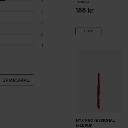
Tuxedo
185 kr
2
0
KJØP
0
1
NYX PROFESSIONAL MA
ET SPØRSMÅL
NYX PROFESSIONAL
MAKEUP