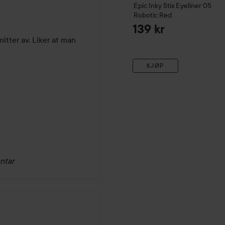
Epic Inky Stix Eyeliner
05
Robotic Red
139 kr
tter av. Liker at man 
KJØP
ntar