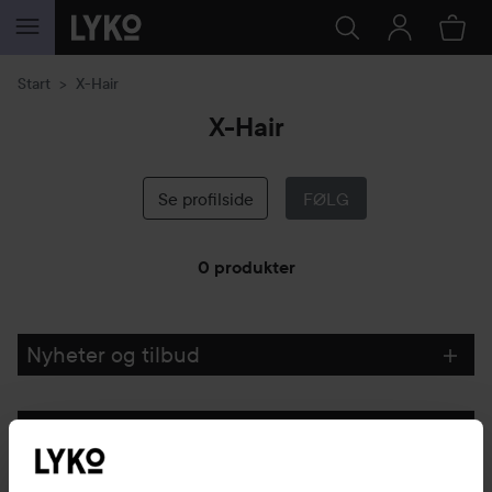
GÅ TIL INNHOLD
Start
X-Hair
X-Hair
Se profilside
FØLG
0 produkter
GÅ TIL FILTRE
Nyheter og tilbud
Følg oss