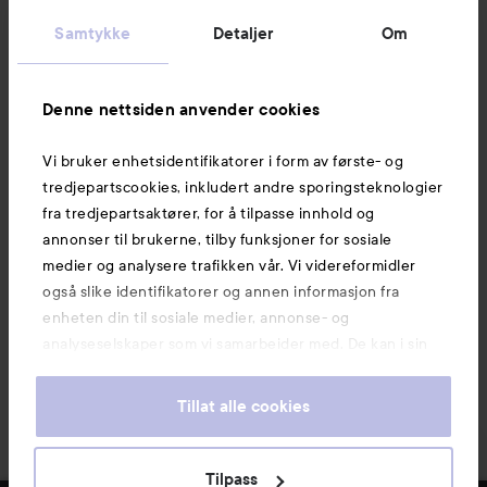
Kundeservice
Samtykke
Detaljer
Om
Informasjon
Denne nettsiden anvender cookies
Vi bruker enhetsidentifikatorer i form av første- og
Også av interesse
tredjepartscookies, inkludert andre sporingsteknologier
fra tredjepartsaktører, for å tilpasse innhold og
annonser til brukerne, tilby funksjoner for sosiale
medier og analysere trafikken vår. Vi videreformidler
også slike identifikatorer og annen informasjon fra
enheten din til sosiale medier, annonse- og
analyseselskaper som vi samarbeider med. De kan i sin
tur kombinere denne informasjonen med annen
informasjon som du har oppgitt eller som de har samlet
Tillat alle cookies
inn når du har benyttet tjenestene deres. Du godtar
våre cookies ved å fortsette å bruke nettsiden vår. For
informasjon om hvordan du kan endre innstillingene for
Copyright 2026
Tilpass