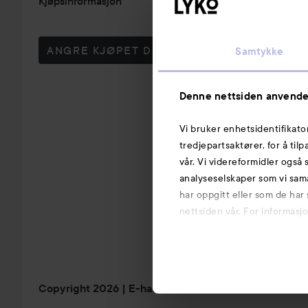
Kjøpsinformasjon
ANGRE KJØPET DITT
Samtykke
Denne nettsiden anvende
Vi bruker enhetsidentifikato
tredjepartsaktører, for å til
vår. Vi videreformidler også 
analyseselskaper som vi sam
har oppgitt eller som de har
nettsiden vår. For informasj
Copyright 2026
E-handel av Avensia