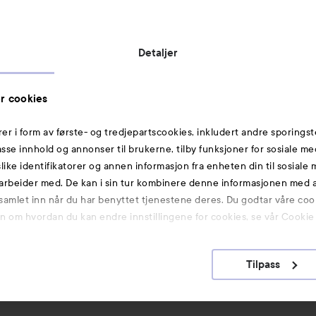
Vil du samarbeide med oss?
Jobbe på Lyko
Butikker
Detaljer
Rabattkoder
Helthjem
r cookies
Toppliste
rer i form av første- og tredjepartscookies, inkludert andre sporingst
Michael Edwards Fragrances of the World
passe innhold og annonser til brukerne, tilby funksjoner for sosiale m
slike identifikatorer og annen informasjon fra enheten din til sosiale
Også av interesse
arbeider med. De kan i sin tur kombinere denne informasjonen med
 samlet inn når du har benyttet tjenestene deres. Du godtar våre coo
Premium
on om hvordan du kan endre innstillingene for cookies, se vår Cookie 
Hudpleie
K-Beauty
Tilpass