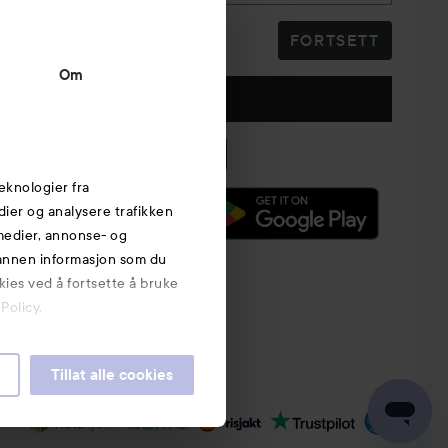
FORTSETT
Om
Følg oss
eknologier fra
edier og analysere trafikken
 medier, annonse- og
 annen informasjon som du
kies ved å fortsette å bruke
Policy.
Tillat alle cookies