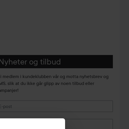
Nyheter og tilbud
li medlem i kundeklubben vår og motta nyhetsbrev og
S, slik at du ikke går glipp av noen tilbud eller
ampanjer!
E-post
Telefonnummer