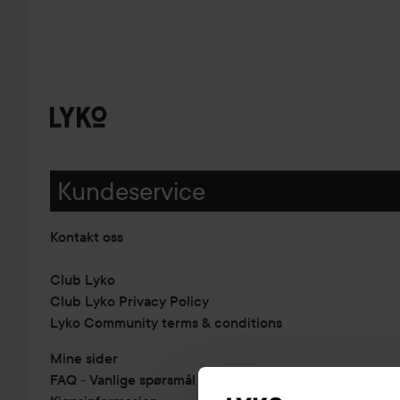
Kundeservice
Kontakt oss
Club Lyko
Club Lyko Privacy Policy
Lyko Community terms & conditions
Mine sider
FAQ - Vanlige spørsmål & svar