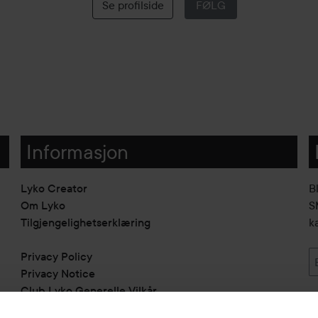
Se profilside
FØLG
Informasjon
Lyko Creator
B
Om Lyko
SM
Tilgjengelighetserklæring
k
Privacy Policy
Privacy Notice
Club Lyko Generelle Vilkår