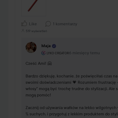
Like
1 komentarzy
519 wyświetleń
Maja
Rola użytkownika: Lyko Creator.
6 miesięcy temu
Komentarz został dodany 
LYKO CREATOR
Cześć Ami! 🤗 

Bardzo dziękuję, kochanie, że poświęciłaś czas na 
swoimi doświadczeniami 💗 Rozumiem frustrację – 
włosy" mogą być trochę trudne do stylizacji. Ale są
mogą pomóc! 

Zacznij od używania wałków na lekko wilgotnych 
% suchych, i przygotuj z lekkim produktem do styliz