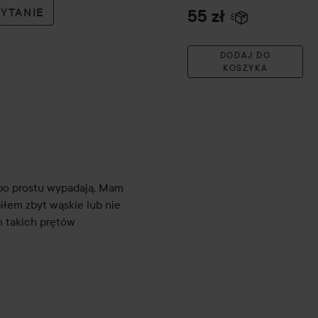
PYTANIE
55 zł
DODAJ DO
KOSZYKA
po prostu wypadają. Mam 
łem zbyt wąskie lub nie 
 takich prętów 