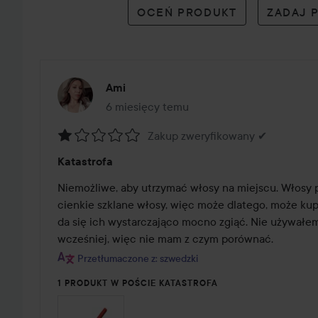
OCEŃ PRODUKT
ZADAJ 
Ami
6 miesięcy temu
Post został utworzony 6 miesięcy temu
Zakup zweryfikowany ✔
Ocena:
Katastrofa
1
z
Niemożliwe, aby utrzymać włosy na miejscu. Włosy 
5
cienkie szklane włosy, więc może dlatego, może kupi
da się ich wystarczająco mocno zgiąć. Nie używałem
wcześniej, więc nie mam z czym porównać.
Przetłumaczone z: szwedzki
1 PRODUKT W POŚCIE KATASTROFA