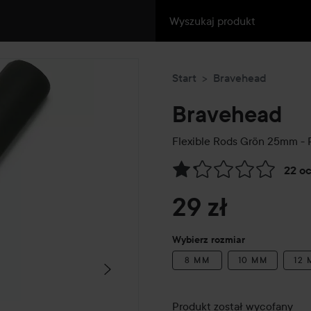
Start
Bravehead
Bravehead
Flexible Rods Grön 25mm - 
22 o
Przejdź do Recenzje i komen
29 zł
Wybierz rozmiar
8 MM
10 MM
12
Produkt został wycofany