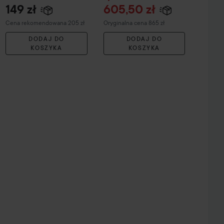
149 zł
605,50 zł
Zalecana cena 205 zł
Cena regularna 865 zł
Cena rekomendowana 205 zł
Oryginalna cena 865 zł
DODAJ DO
DODAJ DO
KOSZYKA
KOSZYKA