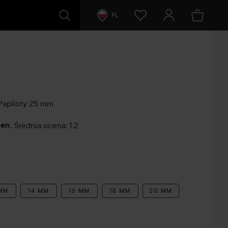
PL
Papiloty
25 mm
cen
,
Średnia ocena: 1.2
tarze
 MM
14 MM
16 MM
18 MM
20 MM