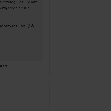
 różnicę. Jeśli 12 mm 
szą średnicę lub 
epszy rezultat 😊🤞 

tarz