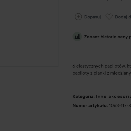
Dopasuj
Dodaj d
Zobacz historię ceny 
6 elastycznych papilotów, k
papiloty z pianki z miedzia
Inne akcesor
Kategoria
:
1063-117-
Numer artykułu
: