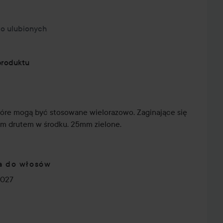
o ulubionych
produktu
tóre mogą być stosowane wielorazowo. Zaginające się
nym drutem w środku. 25mm zielone.
ia do włosów
8027