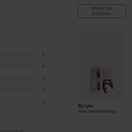
DODAJ DO
KOSZYKA
By Lyko
Satin Swirl Flexi 
9
6
3
1
3
By Lyko
Satin Swirl Flexi Rods