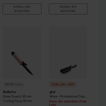
DODAJ DO
DODAJ DO
KOSZYKA
KOSZYKA
Rods
149
55 zł
WOW-cena
BaByliss
Rose Quartz
38 mm Curling Tong
38 mm
Zaleca
Club Lyko -30%
ghd
Wave - Profess
WOW-cena
Club Lyko -30%
BaByliss
ghd
Rose Quartz
38 mm
Wave - Professional Triple
Curling Tong
38 mm
Barrel Waver
Cena dla członków Club
Lyko