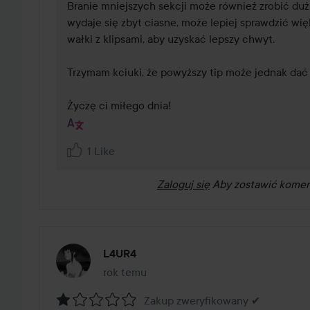
Branie mniejszych sekcji może również zrobić dużą
wydaje się zbyt ciasne, może lepiej sprawdzić więk
wałki z klipsami, aby uzyskać lepszy chwyt. 

Trzymam kciuki, że powyższy tip może jednak dać l
Życzę ci miłego dnia!
1 Like
Zaloguj się
Aby zostawić komen
L4UR4
rok temu
Post został utworzony rok temu
Zakup zweryfikowany ✔