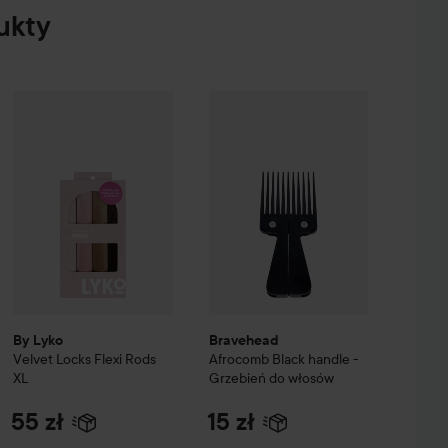
ukty
nsive Repair Treatment
By Lyko
Velvet Locks Flexi Rods XL
150 ml
Bravehead
Afrocomb Black handle
79 zł
55 zł
By Lyko
Bravehead
Velvet Locks Flexi Rods
Afrocomb Black handle -
XL
Grzebień do włosów
55 zł
15 zł