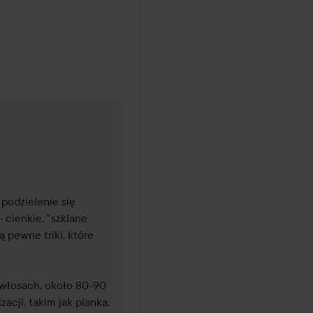
6 miesięcy temu
podzielenie się 
cienkie, "szklane 
 pewne triki, które 
włosach, około 80-90 
acji, takim jak pianka. 