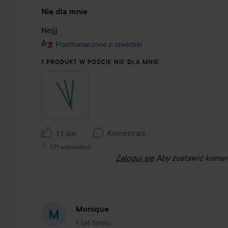
Ocena:
Nie dla mnie
1
z
Nejjj
5
Przetłumaczone z: szwedzki
1 PRODUKT W POŚCIE NIE DLA MNIE
Komentarz
1 Like
971 wyświetleń
Zaloguj się
Aby zostawić komen
Monique
1 lat temu
Post został utworzony 1 lat temu