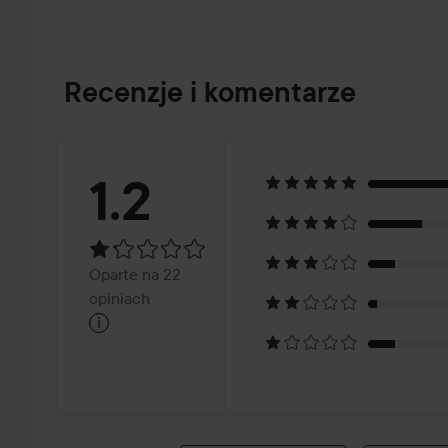
Recenzje i komentarze
Ocena:
1.2
1.2
Oparte
Oparte na 22
na
opiniach
i
22
opiniach