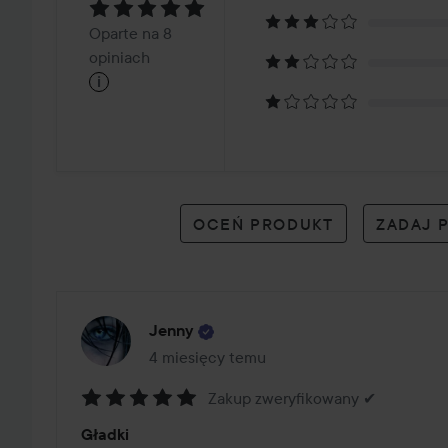
5
Oparte
Oparte na 8
na
opiniach
i
8
opiniach
OCEŃ PRODUKT
ZADAJ 
Jenny
4 miesięcy temu
Post został utworzony 4 miesięcy temu
Zakup zweryfikowany ✔
Ocena:
Gładki
5