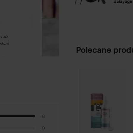
Balayage
 lub
skać.
Polecane prod
Waterclouds
Inte
SPONSORED
8
0