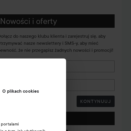
Nowości i oferty
ołącz do naszego klubu klienta i zarejestruj się, aby
trzymywać nasze newslettery i SMS-y, aby mieć
ewność, że nie przegapisz żadnych nowości i promocji!
E-mail
Numer telefonu
O plikach cookies
KONTYNUUJ
Obserwuj nas
 portalami