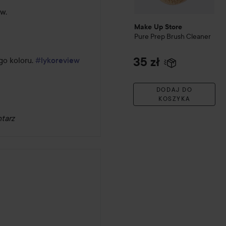
w.

Make Up Store
Pure Prep Brush Cleaner
35 zł
go koloru. 
#lykoreview
DODAJ DO
KOSZYKA
tarz