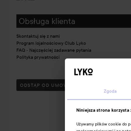
Obsługa klienta
Skontaktuj się z nami
Program lojalnościowy Club Lyko
FAQ - Najczęściej zadawane pytania
Polityka prywatności
ODSTĄP OD UMOWY TUTAJ
Zgoda
Niniejsza strona korzysta
Używamy plików cookie do per