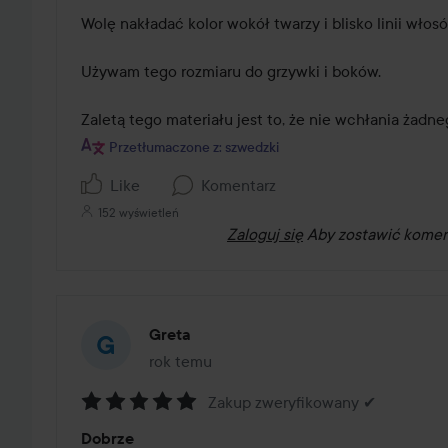
z
Wolę nakładać kolor wokół twarzy i blisko linii włosó
5
Używam tego rozmiaru do grzywki i boków.

Zaletą tego materiału jest to, że nie wchłania żadne
Przetłumaczone z: szwedzki
Like
Komentarz
152 wyświetleń
Zaloguj się
Aby zostawić komen
Greta
rok temu
Post został utworzony rok temu
Zakup zweryfikowany ✔
Ocena:
Dobrze