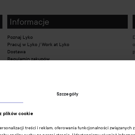
Informacje
Poznaj Lyko
D
Pracuj w Lyko / Work at Lyko
o
Dostawa
p
Regulamin zakupów
Pouczenie o polityce prywatności
Polityka plików cookie
Oświadczenie o dostępności
Oryginalność produktów
Szczegóły
Metody płatności:
 z plików cookie
sonalizacji treści i reklam, oferowania funkcjonalności związanych z