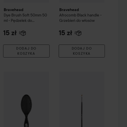
Bravehead
Bravehead
Dye Brush Soft 50mm 50
Afrocomb Black handle -
ml - Pędzelek do
Grzebień do włosów
farbowania włosów
50
mm
15 zł
15 zł
DODAJ DO
DODAJ DO
KOSZYKA
KOSZYKA
Brush Cleaner
WetBrush
Original
Detangler
Black
35 zł
45 zł
Sigma Beauty
Brushes E06 - Winge