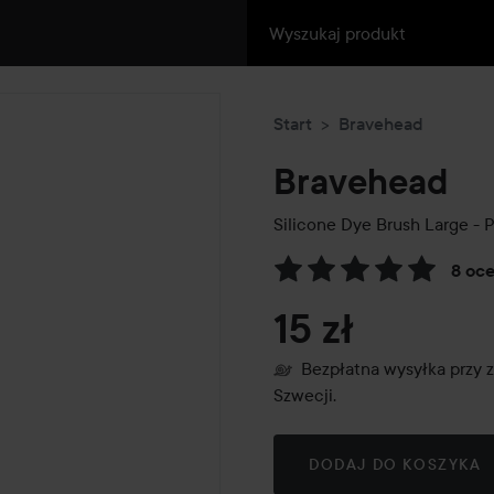
Start
Bravehead
Bravehead
Silicone Dye Brush Large - 
8 oc
Przejdź do Recenzje i komen
15 zł
Bezpłatna wysyłka przy 
Szwecji.
DODAJ DO KOSZYKA