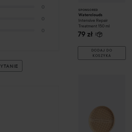
0
SPONSORED
Waterclouds
0
Intensive Repair
Treatment
150 ml
0
79 zł
DODAJ DO
KOSZYKA
PYTANIE
Make Up Store
Pure Prep 