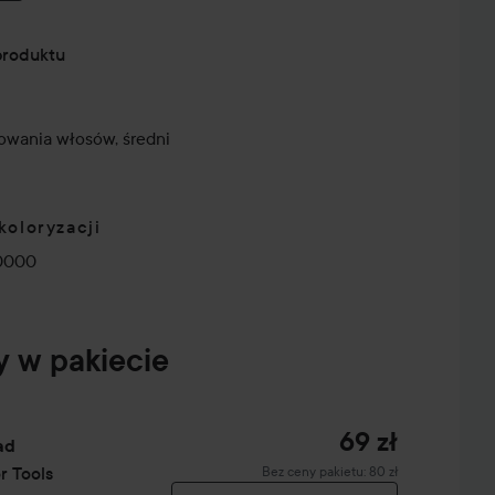
produktu
owania włosów, średni
koloryzacji
0000
y w pakiecie
69 zł
ad
r Tools
Bez ceny pakietu: 80 zł