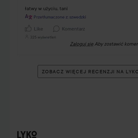
5
z
łatwy w użyciu, tani 
5
Przetłumaczone z: szwedzki
Like
Komentarz
325 wyświetleń
Zaloguj się
Aby zostawić komen
ZOBACZ WIĘCEJ RECENZJI NA LY