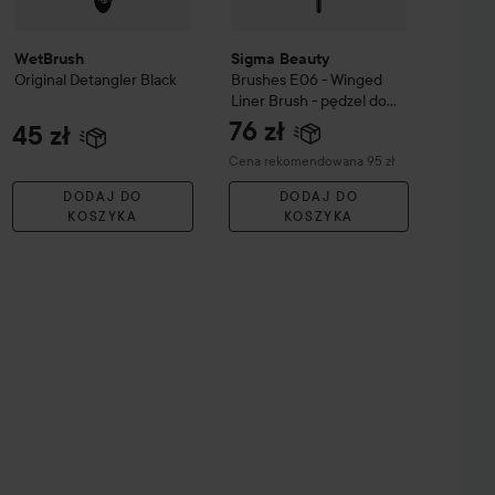
WetBrush
Sigma Beauty
Original
Detangler
Black
Brushes E06 - Winged
Liner Brush - pędzel do
eyelinera
76 zł
45 zł
Zalecana cena 95 zł
Cena rekomendowana 95 zł
DODAJ DO
DODAJ DO
KOSZYKA
KOSZYKA