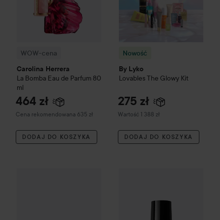
WOW-cena
Nowość
Carolina Herrera
By Lyko
La Bomba Eau de Parfum
80
Lovables
The Glowy Kit
ml
464 zł
275 zł
Zalecana cena 635 zł
Cena rekomendowana 635 zł
Wartość 1 388 zł
DODAJ DO KOSZYKA
DODAJ DO KOSZYKA
Giorgio Armani
114 zł
Eye Tint
22M 
MAC Cosmetics
Lip Pencil
Cool Spice
Zalecana cena 119 zł