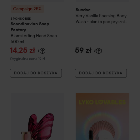
Campaign 25%
Sundae
Very Vanilla Foaming Body
SPONSORED
Wash - pianka pod prysznic
Scandinavian Soap
265 ml
Factory
Blomsteräng
Hand Soap
500 ml
Cena promocyjna
14,25 zł
59 zł
Cena regularna 19 zł
Oryginalna cena 19 zł
DODAJ DO KOSZYKA
DODAJ DO KOSZYKA
WOW-cena
Carolina Herrera
La Bomba Eau de Parfum
80 ml
Nowość
By Lyko
Lovables
The 
Z