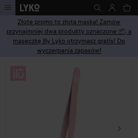
PRZEJDŹ DO TREŚCI
Złote promo to złota maska! Zamów
przynajmniej dwa produkty oznaczone 📦, a
maseczkę By Lyko otrzymasz gratis! Do
wyczerpania zapasów!
POMIŃ SEKCJĘ