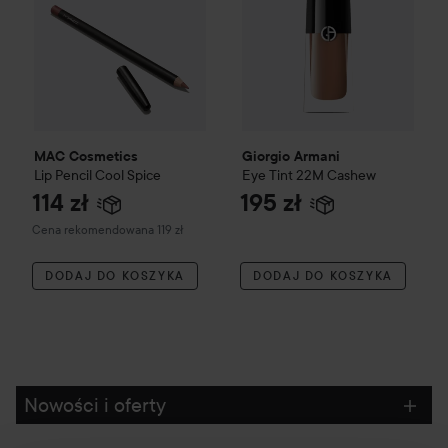
MAC Cosmetics
Giorgio Armani
Lip Pencil
Cool Spice
Eye Tint
22M Cashew
114 zł
195 zł
Zalecana cena 119 zł
Cena rekomendowana 119 zł
DODAJ DO KOSZYKA
DODAJ DO KOSZYKA
Nowości i oferty