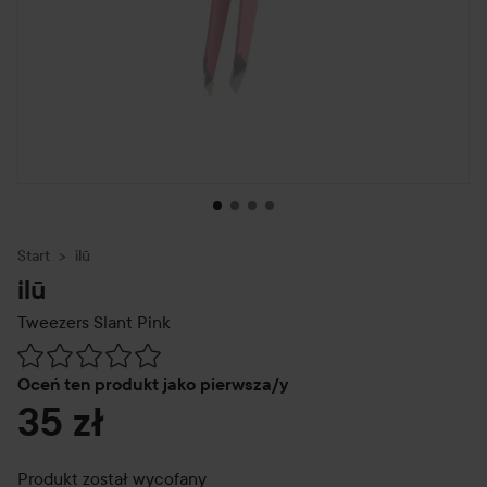
Start
ilū
ilū
Tweezers Slant
Pink
Przejdź do Recenzje i komentarze
Oceń ten produkt jako pierwsza/y
35 zł
Produkt został wycofany