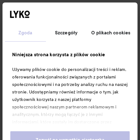
Obserwuj nas
Obsługa klienta
Zgoda
Szczegóły
O plikach cookies
Informacje
Niniejsza strona korzysta z plików cookie
Używamy plików cookie do personalizacji treści i reklam,
Download our app here
oferowania funkcjonalności związanych z portalami
społecznościowymi i na potrzeby analizy ruchu na naszej
stronie. Udostępniamy również informacje o tym, jak
użytkownik korzysta z naszej platformy
społecznościowej naszym partnerom reklamowym i
analitycznym, którzy mogą łączyć je z innymi
informacjami, które zostały im dostarczone przez
użytkownika lub zebrane w wyniku korzystania z ich
usług. Użytkownik wyraża zgodę na używanie przez nas
Zezwól na wszystkie ciasteczka