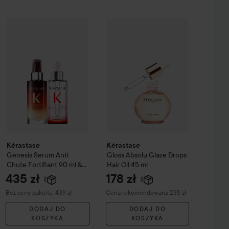
265 zł
ile Originale Hair Oil
75 ml
Kérastase
Gloss Absolu
Glaze Drops
Kérastase
Genesis Serum Anti Chute Fortifiant 90 ml & Nutrit
Zalecana cena 355 zł
Kérastase
Kérastase
Genesis Serum Anti
Gloss Absolu
Glaze Drops
Chute Fortifiant 90 ml &
Hair Oil
45 ml
Nutritive 8H Overnight
435 zł
178 zł
Serum 90 ml
Zalecana cena 235 zł
Bez ceny pakietu: 439 zł
Cena rekomendowana 235 zł
DODAJ DO
DODAJ DO
KOSZYKA
KOSZYKA