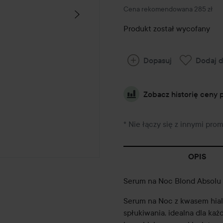
Zalecana cena 285 zł
Cena rekomendowana 285 zł
Produkt został wycofany
Dopasuj
Dodaj d
Zobacz historię ceny 
* Nie łączy się z innymi pro
OPIS
Serum na Noc Blond Absolu
Serum na Noc z kwasem hia
spłukiwania, idealna dla ka