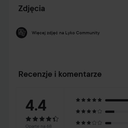
PRZEJDŹ DO INFORMACJE O PRODUKCIE
Zdjęcia
Więcej zdjęć na Lyko Community
Recenzje i komentarze
Ocena:
4.4
4.4
Oparte
Oparte na 68