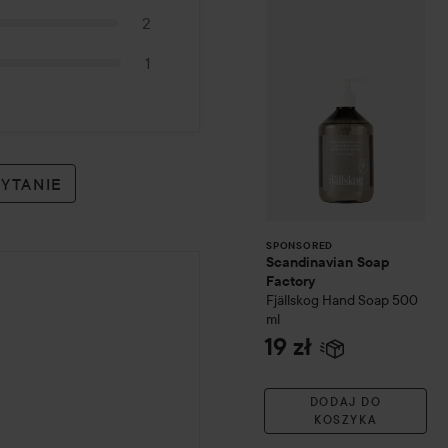
Scandinavian So
SPONSORED
2
1
PYTANIE
SPONSORED
Scandinavian Soap
Factory
Fjällskog
Hand Soap
500
ml
19 zł
DODAJ DO
KOSZYKA