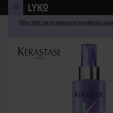
PRZEJDŹ DO TREŚCI
Niby nikt nie przekroczył prędkości św
POMIŃ SEKCJĘ