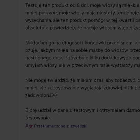
z
Testuję ten produkt od 8 dni, moje włosy są miękkie i
5
mniej puszące, moje włosy mają niestety tendencję d
wysychania, ale ten produkt pomógł w tej kwestii c
absolutnie powiedzieć, że nadaje włosom więcej życia
Nakładam go na długości i końcówki przed snem, a r
czuję, jakbym miała na sobie maskę do włosów przez 
następnego dnia. Potrzebuję kilku dodatkowych pom
umyłam włosy, ale w przeciwnym razie wystarczy mała
Nie mogę twierdzić, że miałam czas, aby zobaczyć, c
mniej, ale zdecydowanie wyglądają zdrowiej niż kied
zadowolona🤩

Biorę udział w panelu testowym i otrzymałam darmo
testowania.
Przetłumaczone z: szwedzki