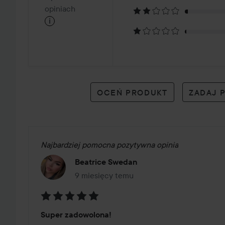
na
opiniach
i
68
opiniach
OCEŃ PRODUKT
ZADAJ 
Najbardziej pomocna pozytywna opinia
Beatrice Swedan
9 miesięcy temu
Post został utworzony 9 miesięcy temu
Ocena:
Super zadowolona!
5