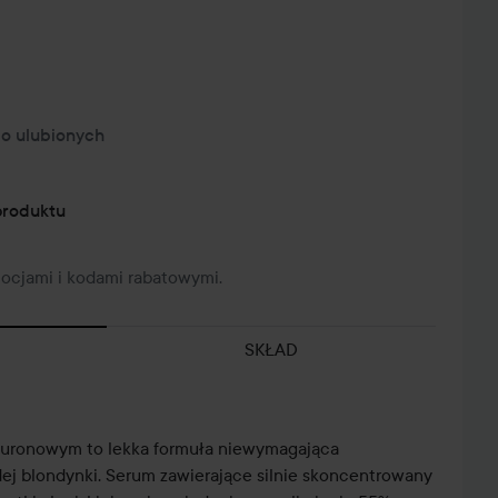
o ulubionych
produktu
mocjami i kodami rabatowymi.
SKŁAD
luronowym to lekka formuła niewymagająca
żdej blondynki. Serum zawierające silnie skoncentrowany