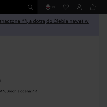
PL
oznaczone 📦, a dotrą do Ciebie nawet w
l
cen
,
Średnia ocena: 4.4
tarze