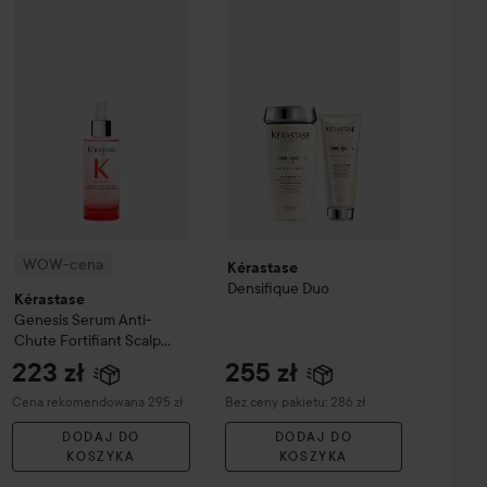
ap Factory
Fjällskog
Hand Soap
500 ml
255 zł
19 zł
WOW-cena
Kérastase
Genesis
Serum Anti-Chute Fortifiant Sca
Kérastase
Densifique Duo
Bez ceny pakietu: 
WOW-cena
Kérastase
Densifique Duo
Kérastase
Genesis
Serum Anti-
Chute Fortifiant Scalp
Serum
90 ml
223 zł
255 zł
Zalecana cena 295 zł
Cena rekomendowana 295 zł
Bez ceny pakietu: 286 zł
DODAJ DO
DODAJ DO
KOSZYKA
KOSZYKA