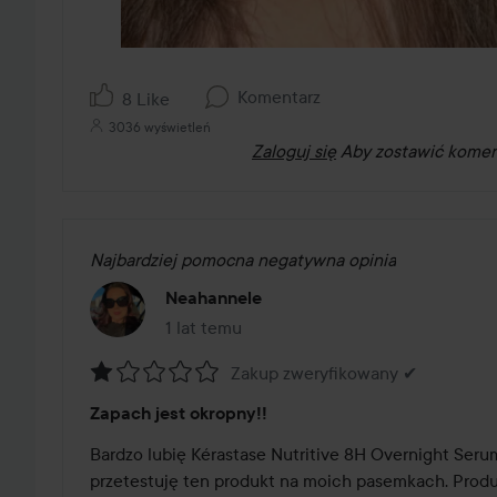
Komentarz
8 Like
3036 wyświetleń
Zaloguj się
Aby zostawić komen
Najbardziej pomocna negatywna opinia
Neahannele
1 lat temu
Post został utworzony 1 lat temu
Zakup zweryfikowany ✔
Ocena:
Zapach jest okropny!!
1
z
Bardzo lubię Kérastase Nutritive 8H Overnight Serum
5
przetestuję ten produkt na moich pasemkach. Produ