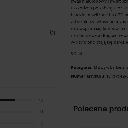
kwas hialuronowy i kwiat sza
uszkodzeń po zabiegu rozjaś
bardziej nawilżone i o 89% 
zabezpiecza włosy podczas t
rozdwajaniu się końców, a n
na noc na całą długość włos
włosy blond stają się bardzi
90 ml
Odżywki bez 
Kategoria
:
1015-542
Numer artykułu
:
47
Polecane prod
11
7