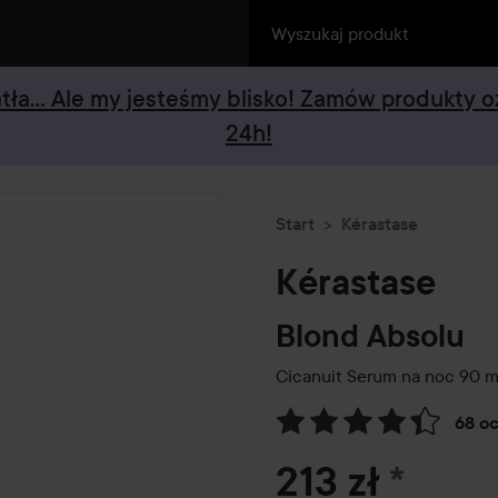
iatła... Ale my jesteśmy blisko! Zamów produkty 
24h!
Start
Kérastase
Kérastase
Blond Absolu
Cicanuit Serum na noc
90 m
68 o
Przejdź do Recenzje i komen
213 zł
*