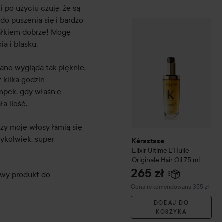
 po użyciu czuję, że są 
o puszenia się i bardzo 
Kérastase
Elixir Ultime
L´Hu
ałkiem dobrze! Mogę 
 i blasku. 

ano wygląda tak pięknie, 
kilka godzin 
pek, gdy właśnie 
 ilość. 

zy moje włosy łamią się 
ykolwiek, super 
Kérastase
Elixir Ultime
L´Huile
Originale Hair Oil
75 ml
265 zł
wy produkt do 
Zalecana cena 355 zł
Cena rekomendowana 355 zł
DODAJ DO
KOSZYKA