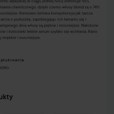
rotki alpejskiej w ciągu jednej nocy eliminuje 55%
niania chemicznego, dzięki czemu włosy blond są o 74%
mocniejsze. Kremowo-żelowa konsystencja jak tarcza
arcia o poduszkę, zapobiegając ich łamaniu się i
astępnego dnia włosy są piękne i mocniejsze. Nałożone
ów i końcówki lekkie serum szybko się wchłania. Rano
ej miękkie i mocniejsze.
spłukiwania
-0090
ukty