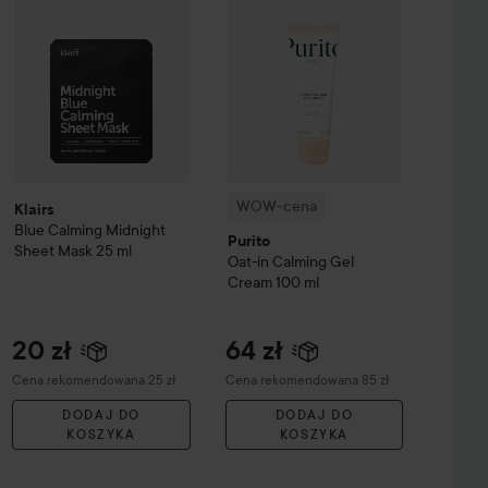
WOW-cena
Klairs
Blue Calming
Midnight
Purito
Sheet Mask
25 ml
Oat-in Calming Gel
Cream
100 ml
a
20 zł
64 zł
Zalecana cena 25 zł
Zalecana cena 85 zł
Cena rekomendowana 25 zł
Cena rekomendowana 85 zł
DODAJ DO
DODAJ DO
KOSZYKA
KOSZYKA