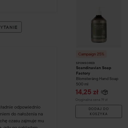
PYTANIE
Campaign 25%
SPONSORED
Scandinavian Soap
Factory
 temu
Blomsteräng
Hand Soap
500 ml
Cena promocyjn
14,25 zł
Cena regularna 19 zł
Oryginalna cena 19 zł
kładnie odpowiednio 
DODAJ DO
eniem do nałożenia na 
KOSZYKA
chę czasu zajmuje mu 
, gdy go nakładam. 
