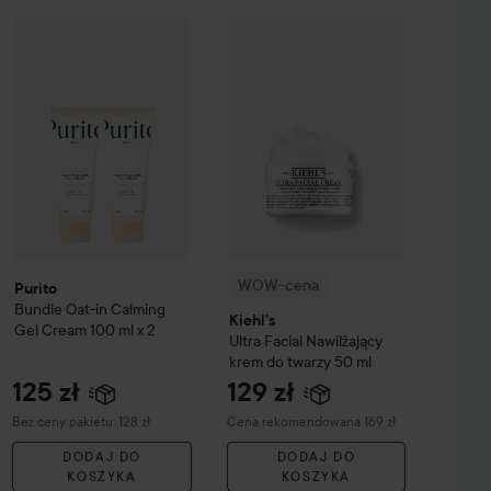
96 zł
125 zł
ing Supple
Blemish Cream
40 ml
WOW-cena
Kiehl's
Ultra Facial
Nawi
Purito
Bundle Oat-in Calming Gel Cream 100 ml x 2
Zalecana cena 129 zł
Bez ceny pakietu: 128 z
WOW-cena
Purito
Bundle Oat-in Calming
Kiehl's
Gel Cream 100 ml x 2
Ultra Facial
Nawilżający
krem do twarzy
50 ml
125 zł
129 zł
Zalecana cena 169 zł
Bez ceny pakietu: 128 zł
Cena rekomendowana 169 zł
DODAJ DO
DODAJ DO
KOSZYKA
KOSZYKA