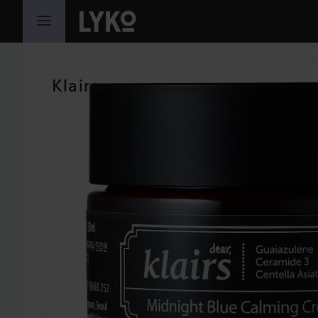
PRZEJDŹ DO TREŚCI
POMIŃ SEKCJĘ
Klairs