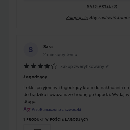
NAJSTARSZE (3)
Zaloguj się
Aby zostawić komen
Sara
2 miesięcy temu
Post został utworzony 2 miesięcy temu
Zakup zweryfikowany ✔
Ocena:
Łagodzący
4
z
Lekki, przyjemny i łagodzący krem do nakładania na
5
do trądziku i uważam, że trochę go łagodzi. Wydajny 
długo.
Przetłumaczone z: szwedzki
1 PRODUKT W POŚCIE ŁAGODZĄCY