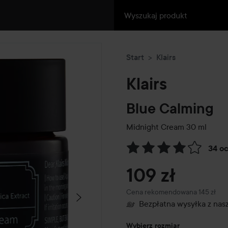
Start
Klairs
Klairs
Blue Calming
Midnight Cream
30 ml
34 o
Przejdź do Recenzje i komen
109 zł
Zalecana cena 145 zł
Cena rekomendowana 145 zł
Bezpłatna wysyłka z na
Wybierz rozmiar