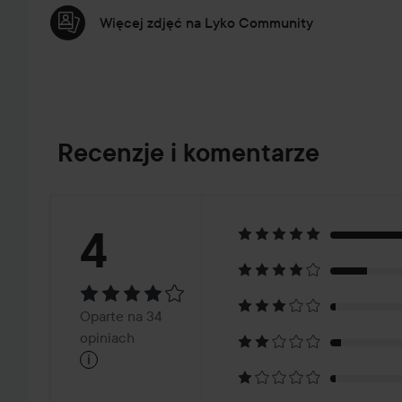
Więcej zdjęć na Lyko Community
Recenzje i komentarze
Ocena:
4
4
Oparte
Oparte na 34
na
opiniach
i