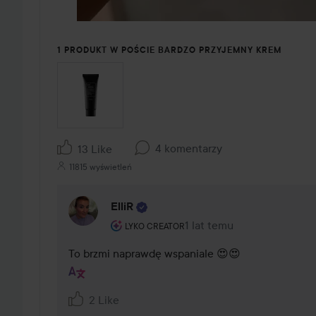
1 PRODUKT W POŚCIE BARDZO PRZYJEMNY KREM
4 komentarzy
13 Like
11815 wyświetleń
ElliR
Rola użytkownika: Lyko Creator.
1 lat temu
Komentarz został dodany 1
LYKO CREATOR
To brzmi naprawdę wspaniale 😍😍
2 Like