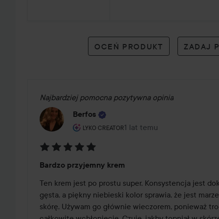
34
opiniach
OCEŃ PRODUKT
ZADAJ 
Najbardziej pomocna pozytywna opinia
Berfos
Rola użytkownika: Lyko Creator.
1 lat temu
Post został utworzony 1 lat
LYKO CREATOR
Ocena:
Bardzo przyjemny krem
5
z
Ten krem jest po prostu super. Konsystencja jest do
5
gęsta, a piękny niebieski kolor sprawia, że jest marz
skórę. Używam go głównie wieczorem, ponieważ tro
całkowite wchłonięcie. Czuję, jakby topniał w skórze