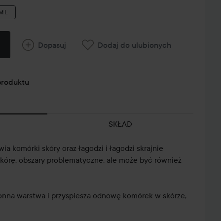
 ML
Dopasuj
Dodaj do ulubionych
produktu
SKŁAD
ia komórki skóry oraz łagodzi i łagodzi skrajnie
kórę. obszary problematyczne, ale może być również
ronna warstwa i przyspiesza odnowę komórek w skórze,