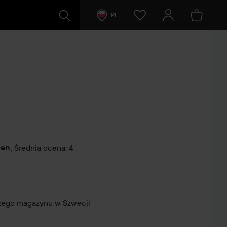
PL
cen
,
Średnia ocena: 4
tarze
szego magazynu w Szwecji