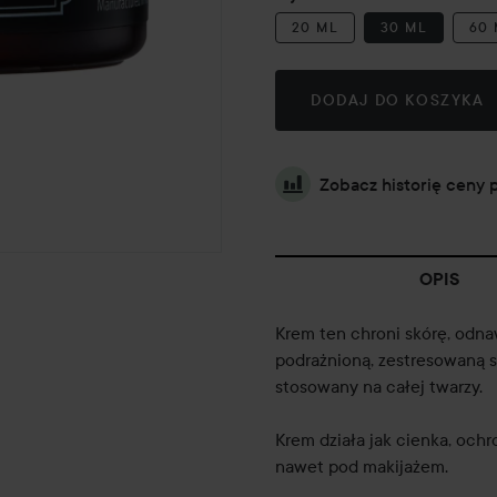
20 ML
30 ML
60
DODAJ DO KOSZYKA
Zobacz historię ceny 
OPIS
Krem ten chroni skórę, odnaw
podrażnioną, zestresowaną s
stosowany na całej twarzy.
Krem działa jak cienka, och
nawet pod makijażem.