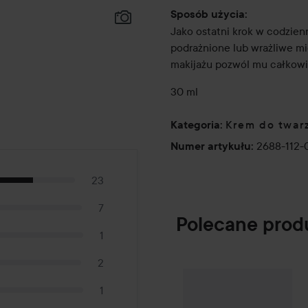
Sposób użycia:
Jako ostatni krok w codzienn
podrażnione lub wrażliwe mie
makijażu pozwól mu całkowi
30 ml
Krem do twar
Kategoria
:
2688-112-
Numer artykułu
:
23
7
Polecane prod
1
2
Campaign 25%
S
SPONSORED
1