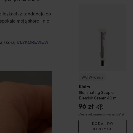
WOW-cena
Klairs
Illuminat
liczkach z tendencją do 
pokaja moją skórę i nie 
 skórą. 
#LYKOREVIEW
WOW-cena
Klairs
Illuminating Supple
Blemish Cream
40 ml
96 zł
Zalecana cena 129 zł
Cena rekomendowana 129 zł
DODAJ DO
KOSZYKA