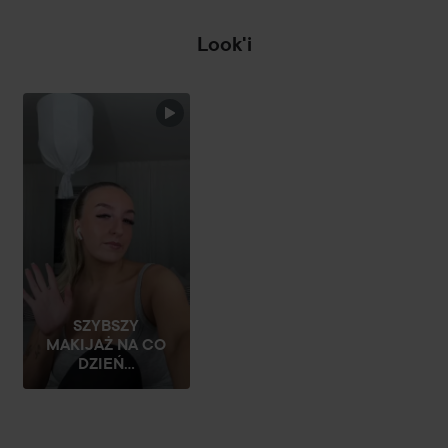
Aplikuj za pomocą pędzla lub puszka.
Look'i
12 g
SZYBSZY
MAKIJAŻ NA CO
DZIEŃ...