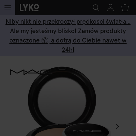
PRZEJDŹ DO TREŚCI
Niby nikt nie przekroczył prędkości światła...
Ale my jesteśmy blisko! Zamów produkty
oznaczone 📦, a dotrą do Ciebie nawet w
24h!
POMIŃ SEKCJĘ