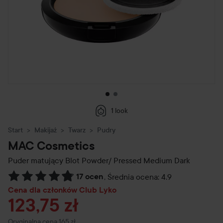
1 look
Start
Makijaż
Twarz
Pudry
MAC Cosmetics
Puder matujący Blot Powder/ Pressed
Medium Dark
17 ocen
,
Średnia ocena: 4.9
Przejdź do Recenzje i komentarze
Cena dla członków Club Lyko
123,75 zł
Cena regularna 165 zł
Oryginalna cena 165 zł