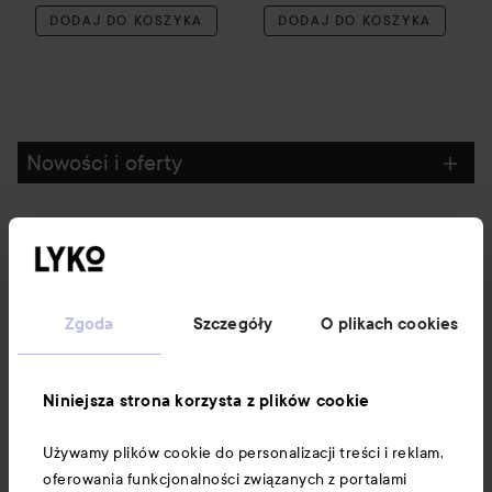
DODAJ DO KOSZYKA
DODAJ DO KOSZYKA
Nowości i oferty
Obserwuj nas
Obsługa klienta
Zgoda
Szczegóły
O plikach cookies
Informacje
Niniejsza strona korzysta z plików cookie
Używamy plików cookie do personalizacji treści i reklam,
Download our app here
oferowania funkcjonalności związanych z portalami