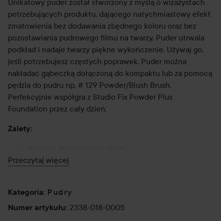
Unikatowy puder został stworzony z myślą o wizażystach
potrzebujących produktu, dającego natychmiastowy efekt
zmatowienia bez dodawania zbędnego koloru oraz bez
pozostawiania pudrowego filmu na twarzy. Puder utrwala
podkład i nadaje twarzy piękne wykończenie. Używaj go,
jeśli potrzebujesz częstych poprawek. Puder można
nakładać gąbeczką dołączoną do kompaktu lub za pomocą
pędzla do pudru np. # 129 Powder/Blush Brush.
Perfekcyjnie współgra z Studio Fix Powder Plus
Foundation przez cały dzień.
Zalety:
Kontrola Wydzielania sebum
Przeczytaj więcej
Testowane dermatologicznie
Testowane oftalmologicznie
Nie wywołuje trądziku
Pudry
Kategoria
:
Sposób użycia:
2338-018-0005
Numer artykułu
: