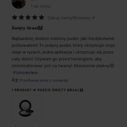
1 lat temu
Post został utworzony 1 lat temu
Zakup zweryfikowany ✔
Ocena:
Święty Graal🙌
5
z
Najbardziej drobno mielony puder, jaki kiedykolwiek 
5
próbowałem! To jedyny puder, który utrzymuje moje 
oleje w ryzach, jedna aplikacja i utrzymuje się przez 
cały dzień! Używam go przed treningiem, aby 
zminimalizować pot na twarzy! Absolutnie piękny😍

#lykoreview
Przetłumaczone z: norweski
1 PRODUKT W POŚCIE ŚWIĘTY GRAAL🙌