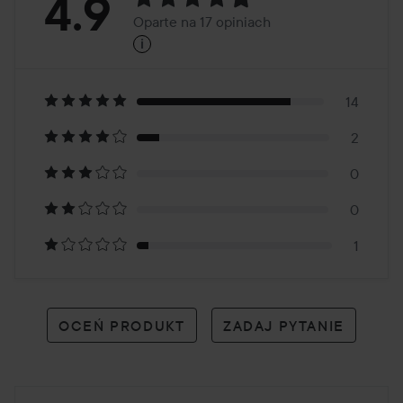
Ocena:
4.9
Oparte na 17 opiniach
i
4.9
Oparte
na
14
2
17
0
opiniach
0
1
OCEŃ PRODUKT
ZADAJ PYTANIE