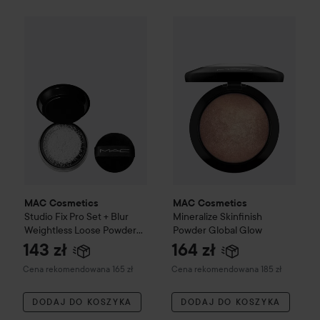
MAC Cosmetics
Studio Fix
Pro Set + Blur Weightless Loose
MAC Cosmetics
Mineralize Sk
MAC Cosmetics
MAC Cosmetics
Studio Fix
Pro Set + Blur
Mineralize Skinfinish
Weightless Loose Powder
Powder
Global Glow
Translucent
12 g
143 zł
164 zł
Zalecana cena 165 zł
Zalecana cena 185 zł
Cena rekomendowana 165 zł
Cena rekomendowana 185 zł
DODAJ DO KOSZYKA
DODAJ DO KOSZYKA