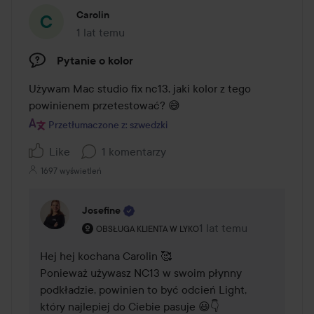
Carolin
1 lat temu
Post został utworzony 1 lat temu
Pytanie o kolor
Używam Mac studio fix nc13, jaki kolor z tego 
powinienem przetestować? 😅
Przetłumaczone z: szwedzki
Like
1 komentarzy
1697 wyświetleń
Josefine
Rola użytkownika: Obsługa klienta w Lyko.
1 lat temu
Komentarz został dodan
OBSŁUGA KLIENTA W LYKO
Hej hej kochana Carolin 🥰

Ponieważ używasz NC13 w swoim płynny 
podkładzie, powinien to być odcień Light, 
który najlepiej do Ciebie pasuje 😃👇
