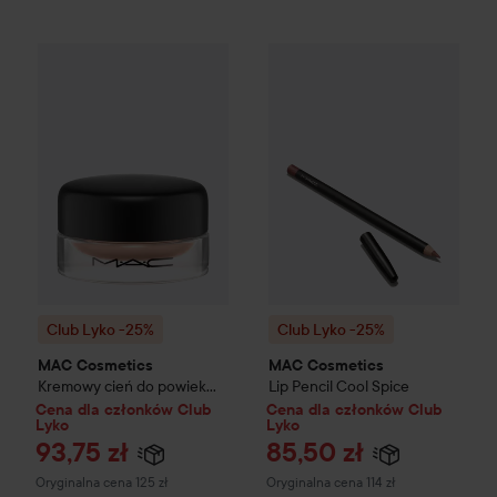
Club Lyko -25%
MAC Cosmetics
Club Lyko -25%
Kremowy cień do powiek P
MAC Cosmeti
Club Lyko -25%
Club Lyko -25%
MAC Cosmetics
MAC Cosmetics
Kremowy cień do powiek
Lip Pencil
Cool Spice
Pro Longwear Paint Pot
Cena dla członków Club
Cena dla członków Club
Lyko
Lyko
Painterly
93,75 zł
85,50 zł
Cena regularna 125 zł
Cena regularna 114 zł
Oryginalna cena 125 zł
Oryginalna cena 114 zł