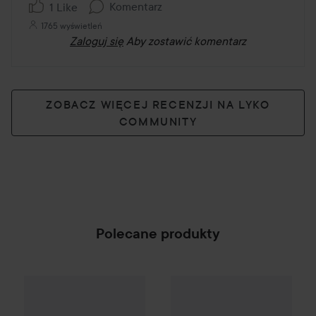
Komentarz
1 Like
1765 wyświetleń
Zaloguj się
Aby zostawić komentarz
ZOBACZ WIĘCEJ RECENZJI NA LYKO
COMMUNITY
Polecane produkty
Campaign 25%
Scandinavian Soap Factory
Blomst
SPONSORED
Club Lyko -25%
MAC Cosmeti