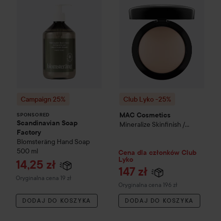
Campaign 25%
Club Lyko -25%
MAC Cosmetics
SPONSORED
Scandinavian Soap
Mineralize Skinfinish /
Factory
Natural Powder
Light Plus
Blomsteräng
Hand Soap
500 ml
Cena dla członków Club
Lyko
Cena promocyjna
14,25 zł
147 zł
Cena regularna 19 zł
Oryginalna cena 19 zł
Cena regularna 196 zł
Oryginalna cena 196 zł
DODAJ DO KOSZYKA
DODAJ DO KOSZYKA