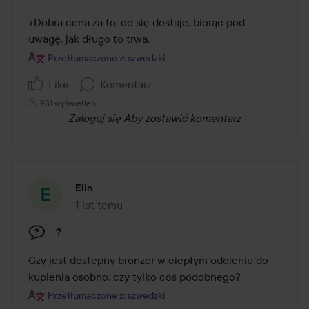
+Dobra cena za to, co się dostaje, biorąc pod 
uwagę, jak długo to trwa.
Przetłumaczone z: szwedzki
Like
Komentarz
981 wyświetleń
Zaloguj się
Aby zostawić komentarz
Elin
1 lat temu
Post został utworzony 1 lat temu
?
Czy jest dostępny bronzer w ciepłym odcieniu do 
kupienia osobno, czy tylko coś podobnego?
Przetłumaczone z: szwedzki