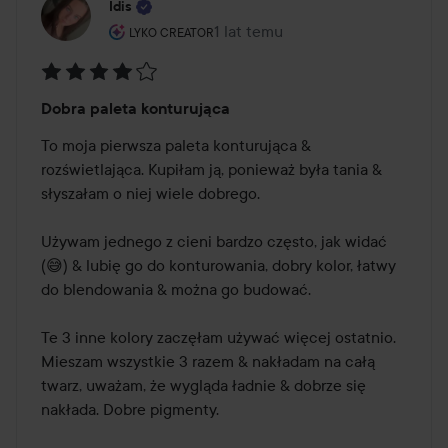
Idis
Rola użytkownika: Lyko Creator.
1 lat temu
Post został utworzony 1 lat temu
LYKO CREATOR
Ocena:
Dobra paleta konturująca
4
z
To moja pierwsza paleta konturująca & 
5
rozświetlająca. Kupiłam ją, ponieważ była tania & 
słyszałam o niej wiele dobrego. 

Używam jednego z cieni bardzo często, jak widać 
(😅) & lubię go do konturowania, dobry kolor, łatwy 
do blendowania & można go budować. 

Te 3 inne kolory zaczęłam używać więcej ostatnio. 
Mieszam wszystkie 3 razem & nakładam na całą 
twarz, uważam, że wygląda ładnie & dobrze się 
nakłada. Dobre pigmenty. 
