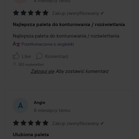
4 miesięcy temu
Post został utworzony 4 miesięcy temu
Zakup zweryfikowany ✔
Ocena:
Najlepsza paleta do konturowania / rozświetlania
5
z
Najlepsza paleta do konturowania / rozświetlania
5
Przetłumaczone z: angielski
Like
Komentarz
383 wyświetleń
Zaloguj się
Aby zostawić komentarz
Angie
8 miesięcy temu
Post został utworzony 8 miesięcy temu
Zakup zweryfikowany ✔
Ocena:
Ulubiona paleta
5