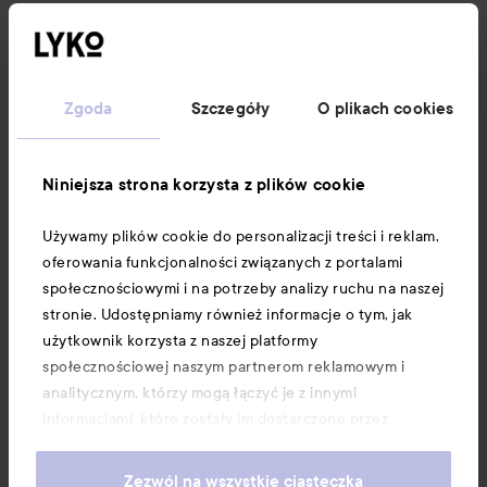
Obserwuj nas
Obsługa klienta
Zgoda
Szczegóły
O plikach cookies
Informacje
Niniejsza strona korzysta z plików cookie
Używamy plików cookie do personalizacji treści i reklam,
Download our app here
oferowania funkcjonalności związanych z portalami
społecznościowymi i na potrzeby analizy ruchu na naszej
stronie. Udostępniamy również informacje o tym, jak
użytkownik korzysta z naszej platformy
społecznościowej naszym partnerom reklamowym i
analitycznym, którzy mogą łączyć je z innymi
informacjami, które zostały im dostarczone przez
użytkownika lub zebrane w wyniku korzystania z ich
usług. Użytkownik wyraża zgodę na używanie przez nas
Zezwól na wszystkie ciasteczka