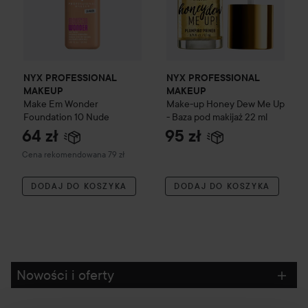
NYX PROFESSIONAL
NYX PROFESSIONAL
MAKEUP
MAKEUP
Make Em Wonder
Make-up Honey Dew Me Up
Foundation
10 Nude
- Baza pod makijaż
22 ml
64 zł
95 zł
Zalecana cena 79 zł
Cena rekomendowana 79 zł
DODAJ DO KOSZYKA
DODAJ DO KOSZYKA
Nowości i oferty