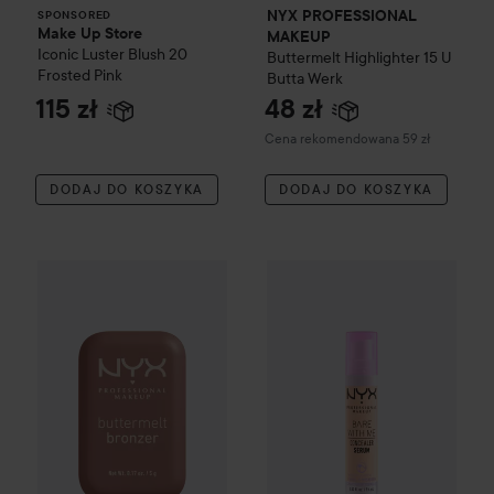
NYX PROFESSIONAL
SPONSORED
Make Up Store
MAKEUP
Iconic Luster Blush
20
Buttermelt Highlighter
15 U
Frosted Pink
Butta Werk
115 zł
48 zł
Zalecana cena 59 zł
Cena rekomendowana 59 zł
DODAJ DO KOSZYKA
DODAJ DO KOSZYKA
WOW-cena
NYX PROFESSIONAL MAKEUP
WOW-cena
NYX PROFESSIO
Buttermelt Bronz