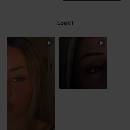
Look'i
DZISI
POMIŃ SEKCJĘ