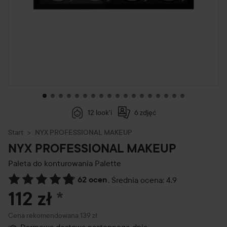
12 look'i
6 zdjęć
Start
NYX PROFESSIONAL MAKEUP
NYX PROFESSIONAL MAKEUP
Paleta do konturowania
Palette
62 ocen
,
Średnia ocena: 4.9
Przejdź do Recenzje i komentarze
112 zł
*
Zalecana cena 139 zł
Cena rekomendowana 139 zł