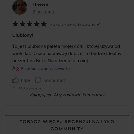
Therese
2 lat temu
Post został utworzony 2 lat temu
Zakup zweryfikowany ✔
Ocena:
Ulubiony!
5
z
To jest ulubiona paleta mojej córki, której używa od 
5
wielu lat. Działa naprawdę dobrze. To będzie idealny 
prezent na Boże Narodzenie dla niej.
Przetłumaczone z: szwedzki
Like
Komentarz
1443 wyświetleń
Zaloguj się
Aby zostawić komentarz
ZOBACZ WIĘCEJ RECENZJI NA LYKO
COMMUNITY