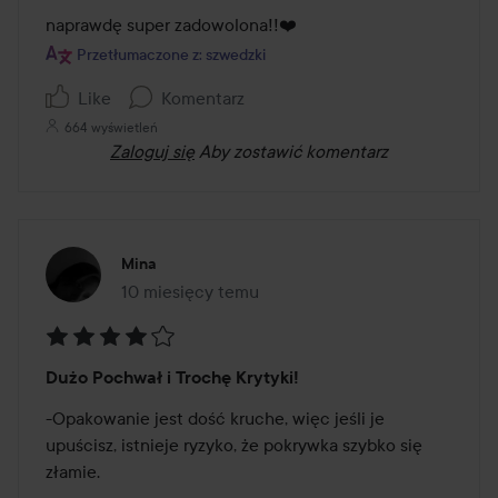
z
naprawdę super zadowolona!!❤️
5
Przetłumaczone z: szwedzki
Like
Komentarz
664 wyświetleń
Zaloguj się
Aby zostawić komentarz
Mina
10 miesięcy temu
Post został utworzony 10 miesięcy temu
Ocena:
Dużo Pochwał i Trochę Krytyki!
4
z
-Opakowanie jest dość kruche, więc jeśli je 
5
upuścisz, istnieje ryzyko, że pokrywka szybko się 
złamie.
