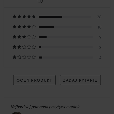
i
4.9
Oparte
na
28
18
62
9
opiniach
3
4
OCEŃ PRODUKT
ZADAJ PYTANIE
Najbardziej pomocna pozytywna opinia