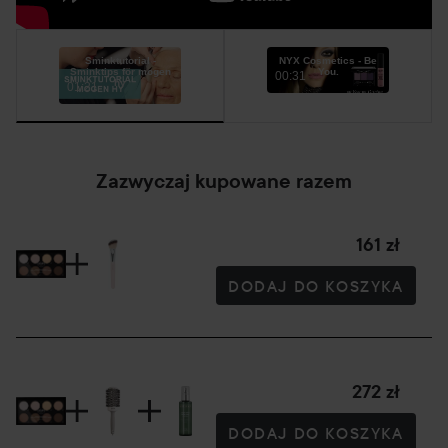
Sminktutorial -
NYX Cosmetics - Be
Sminktips för mogen
You.
00:31
hy
01:21
Zazwyczaj kupowane razem
161 zł
DODAJ DO KOSZYKA
272 zł
DODAJ DO KOSZYKA