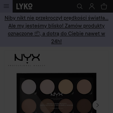
PRZEJDŹ DO TREŚCI
Niby nikt nie przekroczył prędkości światła...
Ale my jesteśmy blisko! Zamów produkty
oznaczone 📦, a dotrą do Ciebie nawet w
24h!
POMIŃ SEKCJĘ