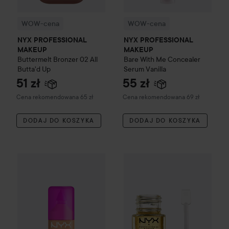
WOW-cena
WOW-cena
NYX PROFESSIONAL
NYX PROFESSIONAL
MAKEUP
MAKEUP
Buttermelt Bronzer
02 All
Bare With Me Concealer
Butta'd Up
Serum
Vanilla
51 zł
55 zł
Zalecana cena 65 zł
Zalecana cena 69 zł
Cena rekomendowana 65 zł
Cena rekomendowana 69 zł
DODAJ DO KOSZYKA
DODAJ DO KOSZYKA
NYX PROFESSIONAL MAKEU
NYX PROFESSIONAL MAKEUP
Make Em Wonder Foundatio