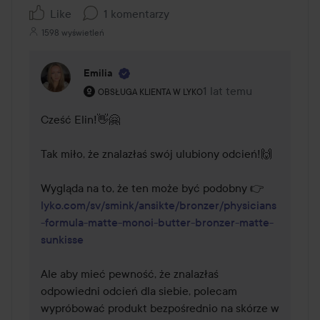
Like
1 komentarzy
1598 wyświetleń
Emilia
Rola użytkownika: Obsługa klienta w Lyko.
1 lat temu
Komentarz został dodan
OBSŁUGA KLIENTA W LYKO
Cześć Elin!👋🤗 

Tak miło, że znalazłaś swój ulubiony odcień!🙌 

Wygląda na to, że ten może być podobny 👉
lyko.com/sv/smink/ansikte/bronzer/physicians
-formula-matte-monoi-butter-bronzer-matte-
sunkisse
Ale aby mieć pewność, że znalazłaś 
odpowiedni odcień dla siebie, polecam 
wypróbować produkt bezpośrednio na skórze w 