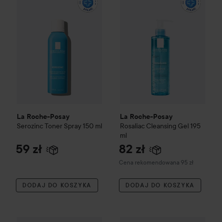
La Roche-Posay
La Roche-Posay
Serozinc
Toner Spray
150 ml
Rosaliac
Cleansing Gel
195
ml
59 zł
82 zł
Zalecana cena 95 zł
Cena rekomendowana 95 zł
DODAJ DO KOSZYKA
DODAJ DO KOSZYKA
La Roche-Posay
Sensitive Skin 24H Deodorant
50 ml
59 zł