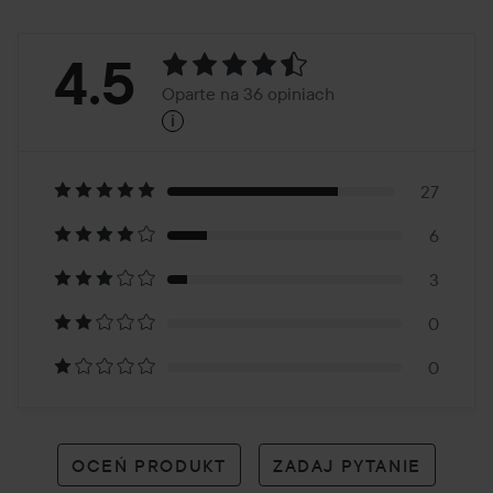
Ocena:
4.5
Oparte na 36 opiniach
i
4.5
Oparte
na
27
6
36
3
opiniach
0
0
OCEŃ PRODUKT
ZADAJ PYTANIE