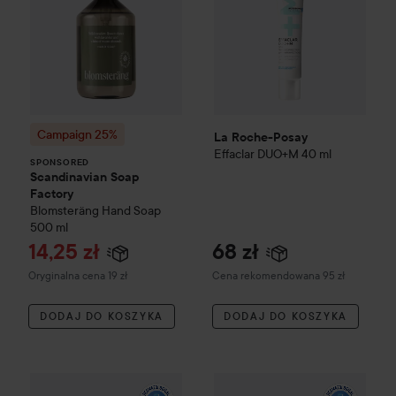
Campaign 25%
La Roche-Posay
Effaclar
DUO+M
40 ml
SPONSORED
Scandinavian Soap
Factory
Blomsteräng
Hand Soap
500 ml
Cena promocyjna
14,25 zł
68 zł
Cena regularna 19 zł
Zalecana cena 95 zł
Oryginalna cena 19 zł
Cena rekomendowana 95 zł
DODAJ DO KOSZYKA
DODAJ DO KOSZYKA
La Roche-Posay
Serozinc
Toner Spray
150 ml
59 zł
La Roche-Posay
Rosaliac
Clea