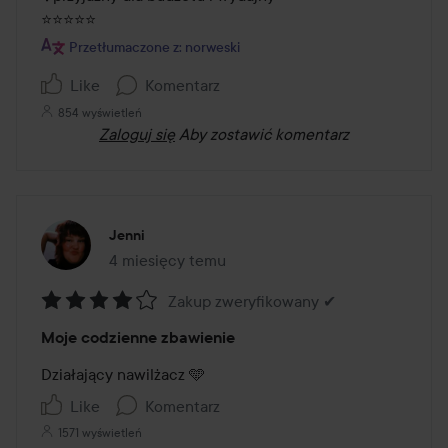
⭐️⭐️⭐️⭐️⭐️
Przetłumaczone z: norweski
Like
Komentarz
854 wyświetleń
Zaloguj się
Aby zostawić komentarz
Jenni
4 miesięcy temu
Post został utworzony 4 miesięcy temu
Zakup zweryfikowany ✔
Ocena:
Moje codzienne zbawienie
4
z
Działający nawilżacz 🩵
5
Like
Komentarz
1571 wyświetleń