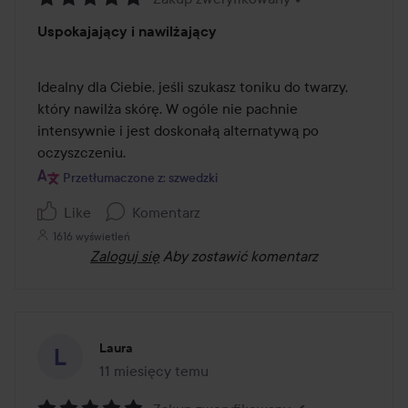
Ocena:
Uspokajający i nawilżający
5
z
5
Idealny dla Ciebie, jeśli szukasz toniku do twarzy, 
który nawilża skórę. W ogóle nie pachnie 
intensywnie i jest doskonałą alternatywą po 
oczyszczeniu.
Przetłumaczone z: szwedzki
Like
Komentarz
1616 wyświetleń
Zaloguj się
Aby zostawić komentarz
Laura
11 miesięcy temu
Post został utworzony 11 miesięcy temu