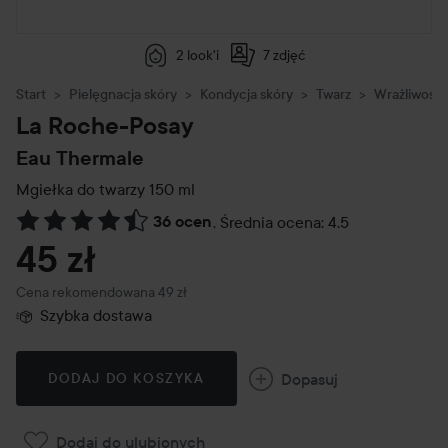
2 look'i
7 zdjęć
Start
Pielęgnacja skóry
Kondycja skóry
Twarz
Wrażliwość
La Roche-Posay
Eau Thermale
Mgiełka do twarzy
150 ml
36 ocen
,
Średnia ocena: 4.5
Przejdź do Recenzje i komentarze
45 zł
Zalecana cena 49 zł
Cena rekomendowana 49 zł
Szybka dostawa
Dopasuj
DODAJ DO KOSZYKA
Dodaj do ulubionych