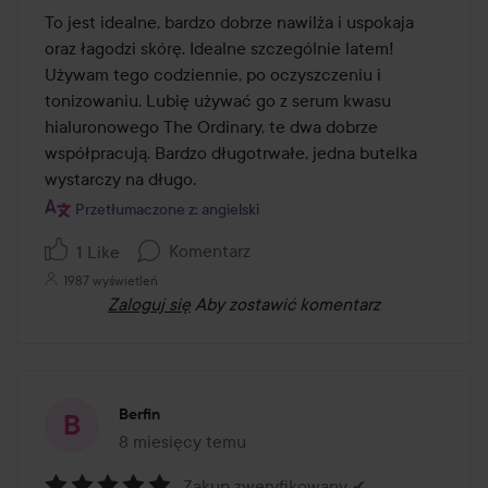
z
To jest idealne, bardzo dobrze nawilża i uspokaja 
5
oraz łagodzi skórę. Idealne szczególnie latem! 
Używam tego codziennie, po oczyszczeniu i 
tonizowaniu. Lubię używać go z serum kwasu 
hialuronowego The Ordinary, te dwa dobrze 
współpracują. Bardzo długotrwałe, jedna butelka 
wystarczy na długo.
Przetłumaczone z: angielski
Komentarz
1 Like
1987 wyświetleń
Zaloguj się
Aby zostawić komentarz
Berfin
8 miesięcy temu
Post został utworzony 8 miesięcy temu
Zakup zweryfikowany ✔