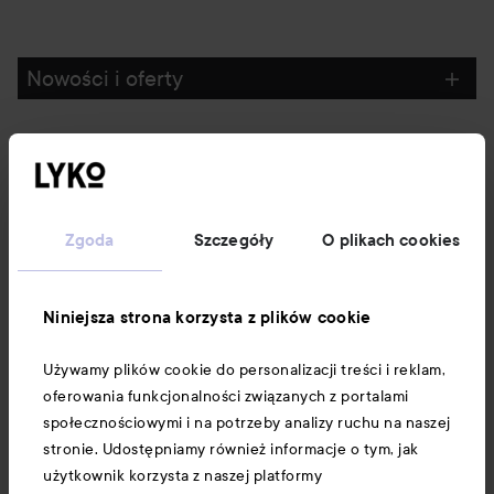
Nowości i oferty
Obserwuj nas
Obsługa klienta
Zgoda
Szczegóły
O plikach cookies
Informacje
Niniejsza strona korzysta z plików cookie
Używamy plików cookie do personalizacji treści i reklam,
Download our app here
oferowania funkcjonalności związanych z portalami
społecznościowymi i na potrzeby analizy ruchu na naszej
stronie. Udostępniamy również informacje o tym, jak
użytkownik korzysta z naszej platformy