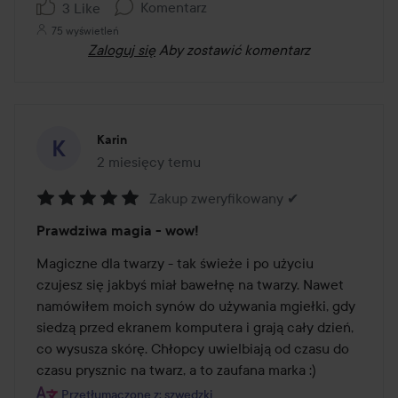
Komentarz
3 Like
75 wyświetleń
Zaloguj się
Aby zostawić komentarz
Karin
2 miesięcy temu
Post został utworzony 2 miesięcy temu
Zakup zweryfikowany ✔
Ocena:
Prawdziwa magia - wow!
5
z
Magiczne dla twarzy - tak świeże i po użyciu 
5
czujesz się jakbyś miał bawełnę na twarzy. Nawet 
namówiłem moich synów do używania mgiełki, gdy 
siedzą przed ekranem komputera i grają cały dzień, 
co wysusza skórę. Chłopcy uwielbiają od czasu do 
czasu prysznic na twarz, a to zaufana marka :)
Przetłumaczone z: szwedzki