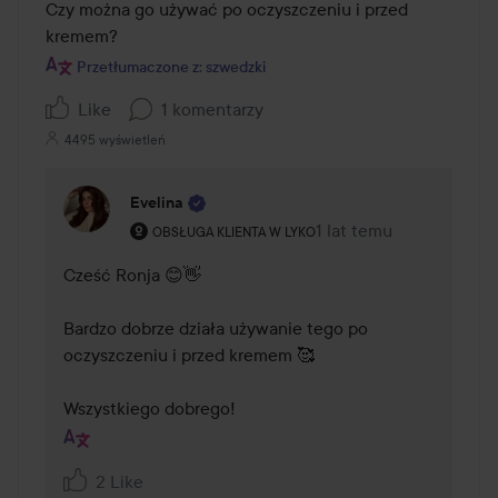
Czy można go używać po oczyszczeniu i przed 
kremem?
Przetłumaczone z: szwedzki
Like
1 komentarzy
4495 wyświetleń
Evelina
Rola użytkownika: Obsługa klienta w Lyko.
1 lat temu
Komentarz został dodan
OBSŁUGA KLIENTA W LYKO
Cześć Ronja 😊👋

Bardzo dobrze działa używanie tego po 
oczyszczeniu i przed kremem 🥰

Wszystkiego dobrego!
2 Like