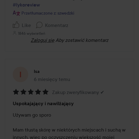
#lykoreview
Przetłumaczone z: szwedzki
Like
Komentarz
1846 wyświetleń
Zaloguj się
Aby zostawić komentarz
Isa
6 miesięcy temu
Post został utworzony 6 miesięcy temu
Zakup zweryfikowany ✔
Ocena:
Uspokajający i nawilżający
5
z
Używam go sporo

5
Mam tłustą skórę w niektórych miejscach i suchą w 
innych, więc po oczyszczeniu większość mojej 