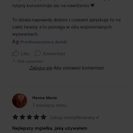
rutyny koncentruje się na nawilżeniu 💗

To działa naprawdę dobrze i czasami spryskuję to na 
całej twarzy, a to pomaga w obu wspomnianych 
wyzwaniach.
Przetłumaczone z: duński
Like
Komentarz
1566 wyświetleń
Zaloguj się
Aby zostawić komentarz
Hanna Marie
7 miesięcy temu
Post został utworzony 7 miesięcy temu
Zakup zweryfikowany ✔
Ocena:
Najlepszy mgiełka, jaką używałem
5