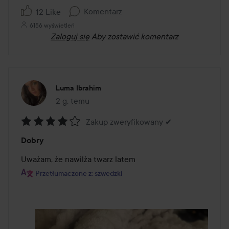
Komentarz
12 Like
6156 wyświetleń
Zaloguj się
Aby zostawić komentarz
Luma Ibrahim
2 g. temu
Post został utworzony 2 g. temu
Zakup zweryfikowany ✔
Ocena:
Dobry
4
z
Uważam, że nawilża twarz latem
5
Przetłumaczone z: szwedzki