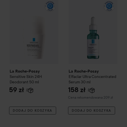
La Roche-Posay
Effaclar
Ultra
La Roche-Posay
La Roche-Posay
Sensitive Skin 24H
Effaclar
Ultra Concentrated
Deodorant
50 ml
Serum
30 ml
59 zł
158 zł
Zalecana cena 209 zł
Cena rekomendowana 209 zł
DODAJ DO KOSZYKA
DODAJ DO KOSZYKA