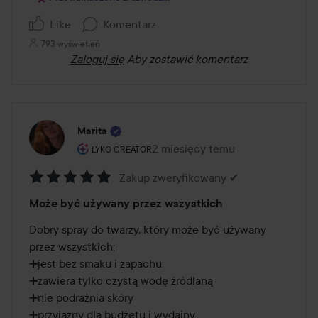
Like
Komentarz
793 wyświetleń
Zaloguj się
Aby zostawić komentarz
Marita
Rola użytkownika: Lyko Creator.
2 miesięcy temu
Post został utworzony 2 miesięc
LYKO CREATOR
Zakup zweryfikowany ✔
Ocena:
Może być używany przez wszystkich
5
z
Dobry spray do twarzy, który może być używany 
5
przez wszystkich; 

➕jest bez smaku i zapachu

➕zawiera tylko czystą wodę źródlaną

➕nie podrażnia skóry 

➕przyjazny dla budżetu i wydajny 
