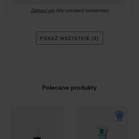
Zaloguj się
Aby zostawić komentarz
POKAŻ WSZYSTKIE (3)
Polecane produkty
Campaign 25%
Scandinavian Soap Factory
La Roche-Posay
Effaclar
Blomst
DUO
SPONSORED