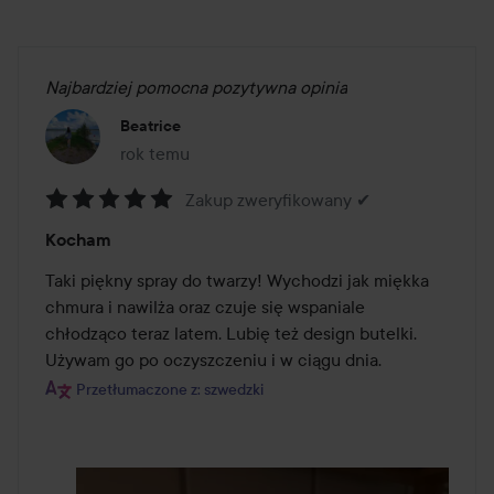
Najbardziej pomocna pozytywna opinia
Beatrice
rok temu
Post został utworzony rok temu
Zakup zweryfikowany ✔
Ocena:
Kocham
5
z
Taki piękny spray do twarzy! Wychodzi jak miękka 
5
chmura i nawilża oraz czuje się wspaniale 
chłodząco teraz latem. Lubię też design butelki. 
Używam go po oczyszczeniu i w ciągu dnia.
Przetłumaczone z: szwedzki