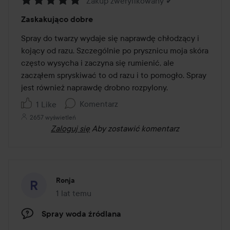
Zakup zweryfikowany ✔
Ocena:
Zaskakująco dobre
5
z
Spray do twarzy wydaje się naprawdę chłodzący i 
5
kojący od razu. Szczególnie po prysznicu moja skóra 
często wysycha i zaczyna się rumienić, ale 
zacząłem spryskiwać to od razu i to pomogło. Spray 
jest również naprawdę drobno rozpylony.
Komentarz
1 Like
2657 wyświetleń
Zaloguj się
Aby zostawić komentarz
Ronja
1 lat temu
Post został utworzony 1 lat temu
Spray woda źródlana