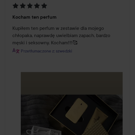
Ocena:
Kocham ten perfum
5
z
Kupiłem ten perfum w zestawie dla mojego 
5
chłopaka, naprawdę uwielbiam zapach, bardzo 
męski i seksowny. Kocham!!!🥰
Przetłumaczone z: szwedzki