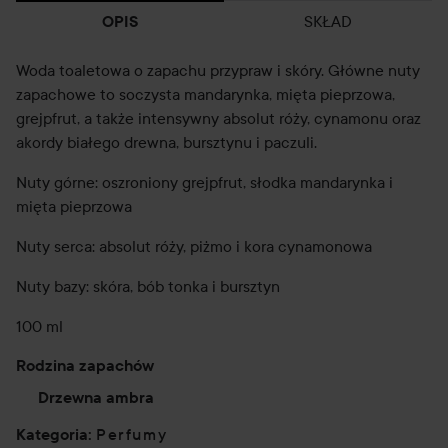
SKŁAD
OPIS
Woda toaletowa o zapachu przypraw i skóry. Główne nuty
zapachowe to soczysta mandarynka, mięta pieprzowa,
grejpfrut, a także intensywny absolut róży, cynamonu oraz
akordy białego drewna, bursztynu i paczuli.
Nuty górne: oszroniony grejpfrut, słodka mandarynka i
mięta pieprzowa
Nuty serca: absolut róży, piżmo i kora cynamonowa
Nuty bazy: skóra, bób tonka i bursztyn
100 ml
Rodzina zapachów
Drzewna ambra
Perfumy
Kategoria
: