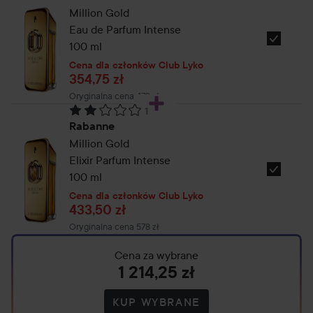
Elixir
Million Gold
Eau
Eau de Parfum Intense
de
Wybierz
100 ml
parfum
Rabanne
Cena dla członków Club Lyko
50
354,75 zł
Million
ml
Gold
Cena regularna 473 zł
Oryginalna cena 473 zł
1
For
Ocena: 2. Oparte na 1 opiniach
Rabanne
Him
Million Gold
Tester
Elixir Parfum Intense
100ml
Wybierz
100 ml
Rabanne
Cena dla członków Club Lyko
433,50 zł
Million
Go
Cena regularna 578 zł
Oryginalna cena 578 zł
Abs
Cena za wybrane
Him
1 214,25 zł
Eau
De
KUP WYBRANE
Parfume