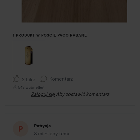
1 PRODUKT W POŚCIE PACO RABANE
Komentarz
2 Like
543 wyświetleń
Zaloguj się
Aby zostawić komentarz
Patrycja
8 miesięcy temu
Post został utworzony 8 miesięcy temu