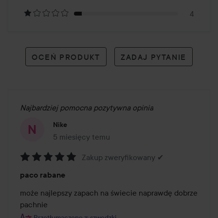
opiniach
4
OCEŃ PRODUKT
ZADAJ PYTANIE
Najbardziej pomocna pozytywna opinia
Nike
5 miesięcy temu
Post został utworzony 5 miesięcy temu
Zakup zweryfikowany ✔
Ocena:
paco rabane
5
z
może najlepszy zapach na świecie naprawdę dobrze 
5
pachnie
Przetłumaczone z: szwedzki