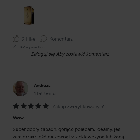
Komentarz
2 Like
1142 wyświetleń
Zaloguj się
Aby zostawić komentarz
Andreas
1 lat temu
Post został utworzony 1 lat temu
Zakup zweryfikowany ✔
Ocena:
Wow
5
z
Super dobry zapach, gorąco polecam, idealny, jeśli 
5
zamierzasz jeść na zewnątrz z dziewczyną lub żoną.