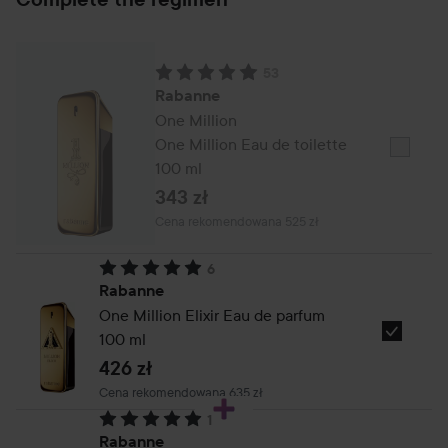
53
Ocena: 5. Oparte na 53 opiniach
Rabanne
One Million
One Million Eau de toilette
Wybierz
100 ml
Paco
343 zł
Rabann
Zalecana cena 525 zł
Cena rekomendowana 525 zł
1
Million
6
Ocena: 5. Oparte na 6 opiniach
Rabanne
One Million Elixir Eau de parfum
100 ml
Wybierz
Paco
426 zł
Rabanne
Zalecana cena 635 zł
Cena rekomendowana 635 zł
One
1
Million
Ocena: 5. Oparte na 1 opiniach
Rabanne