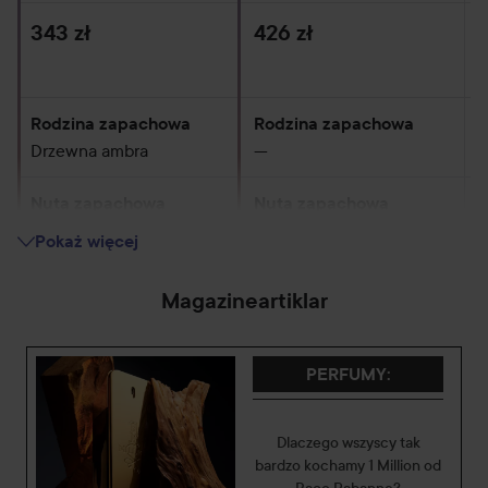
343 zł
426 zł
3
Rodzina zapachowa
Rodzina zapachowa
R
Drzewna ambra
—
A
Nuta zapachowa
Nuta zapachowa
N
Wyraziste
—
W
Pokaż więcej
Nastrój
Nastrój
N
Magazineartiklar
A sensual, spicy
—
A
fragrance
f
PERFUMY
:
Sprzedaż
Sprzedaż
S
Orzeźwiający
—
Zmysłowy
Dlaczego wszyscy tak
bardzo kochamy 1 Million od
Męski