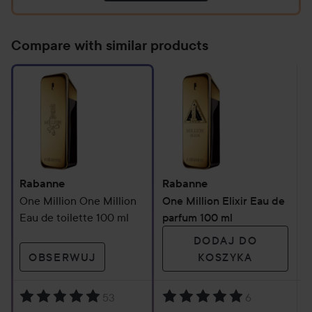
Tester
100ml
Compare with similar products
Rabanne
Rabanne
R
One Million One Million
One Million Elixir Eau de
O
Eau de toilette 100 ml
parfum 100 ml
P
DODAJ DO
OBSERWUJ
KOSZYKA
53
6
Ocena: 5. Oparte na 53 opiniach
Ocena: 5. Oparte na 6 opiniac
O