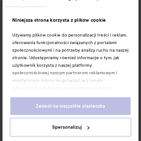
Informacje
Niniejsza strona korzysta z plików cookie
Używamy plików cookie do personalizacji treści i reklam,
Download our app here
oferowania funkcjonalności związanych z portalami
społecznościowymi i na potrzeby analizy ruchu na naszej
stronie. Udostępniamy również informacje o tym, jak
użytkownik korzysta z naszej platformy
społecznościowej naszym partnerom reklamowym i
analitycznym, którzy mogą łączyć je z innymi
informacjami, które zostały im dostarczone przez
użytkownika lub zebrane w wyniku korzystania z ich
usług. Użytkownik wyraża zgodę na używanie przez nas
Zezwól na wszystkie ciasteczka
plików cookie, poprzez kontynuację korzystania z naszej
strony internetowej. Informacje o tym, jak zmienić
ustawienia dotyczące plików cookie, można znaleźć w
Spersonalizuj
naszej Polityce dotyczącej plików cookie.
Copyright 2026