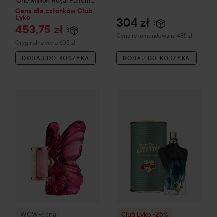
One Million
Royal Parfum
100 ml
Cena dla członków Club
Lyko
304 zł
453,75 zł
Zalecana cena 485 zł
Cena rekomendowana 485 zł
Cena regularna 605 zł
Oryginalna cena 605 zł
DODAJ DO KOSZYKA
DODAJ DO KOSZYKA
WOW-cena
Carolina Herrera
La Bomba Eau de Parfum
30 ml
Z
Club Lyko -25%
Jean Paul Gau
WOW-cena
Club Lyko -25%