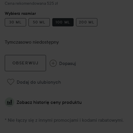
Zalecana cena 525 zł
Cena rekomendowana 525 zł
Wybierz rozmiar
30 ML
50 ML
100 ML
200 ML
Tymczasowo niedostępny
Dopasuj
OBSERWUJ
Dodaj do ulubionych
Zobacz historię ceny produktu
* Nie łączy się z innymi promocjami i kodami rabatowymi.