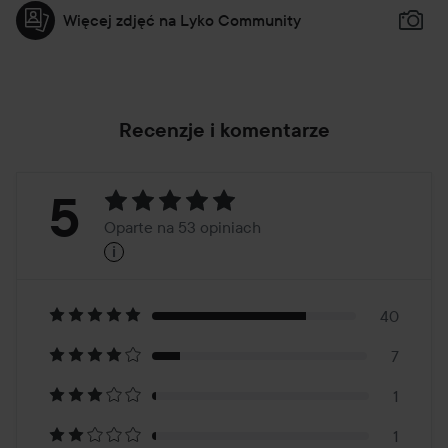
Więcej zdjęć na Lyko Community
Recenzje i komentarze
Ocena:
5
Oparte na 53 opiniach
i
5
Oparte
na
40
7
53
1
1