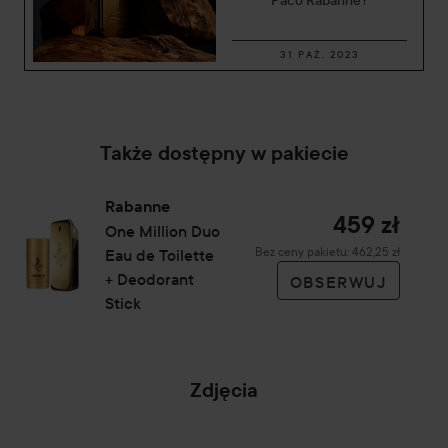
Paco Rabanne?
Dominujące nuty
Dominujące nuty
D
Mandarynka, Cynamon,
—
G
31 PAŹ, 2023
Skóra
S
Także dostępny w pakiecie
Rabanne
459 zł
One Million
Duo
Bez ceny pakietu: 462,25 zł
Eau de Toilette
+ Deodorant
OBSERWUJ
Stick
Zdjęcia