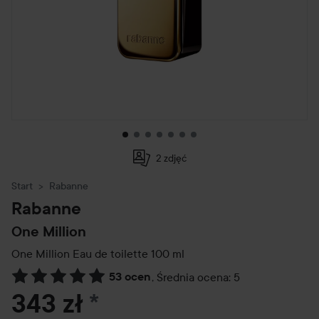
2 zdjęć
Start
Rabanne
Rabanne
One Million
One Million Eau de toilette
100 ml
53 ocen
,
Średnia ocena: 5
Przejdź do Recenzje i komentarze
343 zł
*