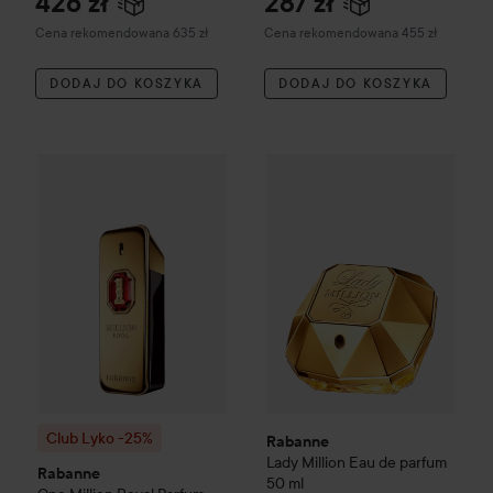
426 zł
287 zł
Zalecana cena 635 zł
Zalecana cena 455 zł
Cena rekomendowana 635 zł
Cena rekomendowana 455 zł
DODAJ DO KOSZYKA
DODAJ DO KOSZYKA
Cen
Rabanne
Lady Million Eau de
453
Club Lyko -25%
Rabanne
One Million
Royal Parfum
100 ml
Cena r
Club Lyko -25%
Rabanne
Lady Million Eau de parfum
Rabanne
50 ml