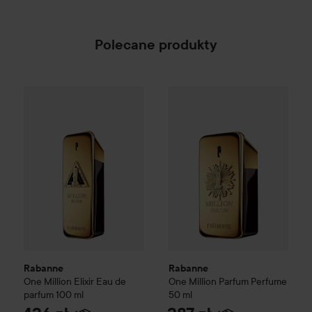
Polecane produkty
426 zł
Rabanne
One Million Elixir Eau de parfum
Rabanne
One Million Parfum 
100 ml
Zalecana cena 635 zł
Rabanne
Rabanne
One Million Elixir Eau de
One Million Parfum Perfume
parfum
100 ml
50 ml