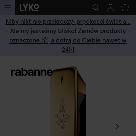
PRZEJDŹ DO TREŚCI
Niby nikt nie przekroczył prędkości światła...
Ale my jesteśmy blisko! Zamów produkty
oznaczone 📦, a dotrą do Ciebie nawet w
24h!
POMIŃ SEKCJĘ