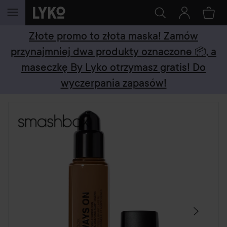
PRZEJDŹ DO TREŚCI
Złote promo to złota maska! Zamów
przynajmniej dwa produkty oznaczone 📦, a
maseczkę By Lyko otrzymasz gratis! Do
wyczerpania zapasów!
POMIŃ SEKCJĘ