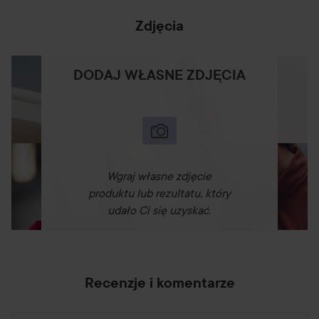
skórę.
Zdjęcia
- Kwas hialuronowy: Zapewnia natychmiastowe i 24-
godzinne nawilżenie
DODAJ WŁASNE ZDJĘCIA
- Adaptogeny (korzeń lukrecji i szparagi morskie): Korzeń
lukrecji kontroluje wydzielanie sebum, a szparagi morskie
nawilżają skórę, przywracając jej równowagę.
- Kelp cukrowy: Kontroluje wydzielanie sebum
- Przeciwutleniacze: Pomagają chronić skórę przed
Wgraj własne zdjęcie
szkodliwymi czynnikami środowiskowymi, takimi jak
produktu lub rezultatu, który
zanieczyszczenie i niebieskie światło.
udało Ci się uzyskać.
Sposób użycia:
- Dobrze wstrząśnij przed użyciem.
-Pro-tip: Nakładaj palcami, aby rozgrzać podkład i rozetrzyj
go pędzlem, aby uzyskać efekt
makeup no makeup
.
Recenzje i komentarze
Stosuj z: