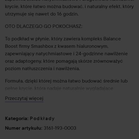
krycie, które łatwo można budować, i naturalny efekt, który
utrzymuje się nawet do 16 godzin.
OTO DLACZEGO GO POKOCHASZ:
To podkład w płynie, który zawiera kompleks Balance
Boost firmy Smashbox z kwasem hialuronowym,
zapewniający natychmiastowe i 24-godzinne nawilżenie
oraz adaptogeny, które pomagają skórze zrównoważyć
poziom natłuszczenia i nawilżenia.
Formuła, dzięki której można łatwo budować średnie lub
pełne krycie, która nadaje naturalnie wyglądające
wykończenie i wyrównuje koloryt skóry.
Przeczytaj więcej
KLUCZOWE SKŁADNIKI:
Podkłady
Kategoria
:
- Balance Boost Complex - kwas hialuronowy, adaptogeny
(korzeń lukrecji i szparagi morskie), wodorosty cukrowe i
3161-193-0003
Numer artykułu
:
przeciwutleniacze: Nawilża, równoważy i pomaga chronić