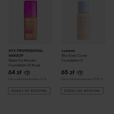
NYX PROFESSIONAL
Lumene
Blur
Even Cover
MAKEUP
Make Em Wonder
Foundation
0
Foundation
10 Nude
64 zł
65 zł
Zalecana cena 79 zł
Zalecana cena 79,99 zł
Cena rekomendowana 79 zł
Cena rekomendowana 79,99 zł
DODAJ DO KOSZYKA
DODAJ DO KOSZYKA