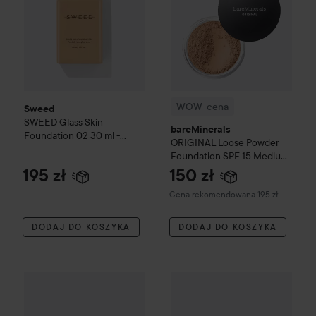
WOW-cena
Sweed
SWEED Glass Skin
bareMinerals
Foundation 02 30 ml -
ORIGINAL
Loose Powder
podkład do twarzy
02
Foundation SPF 15
Medium
Beige
195 zł
150 zł
Zalecana cena 195 zł
Cena rekomendowana 195 zł
DODAJ DO KOSZYKA
DODAJ DO KOSZYKA
NYX PROFESSIONAL MAKEUP
Lumene
Make Em Wonder Foundatio
Blur
Even Cover Foun