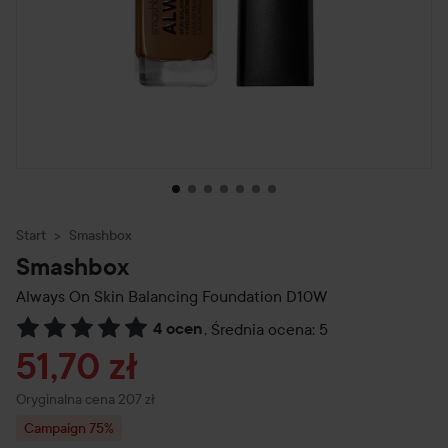
Start
Smashbox
Smashbox
Always On Skin Balancing Foundation
D10W
4 ocen
,
Średnia ocena: 5
Przejdź do Recenzje i komentarze
Cena promocyjna
51,70 zł
Cena regularna 207 zł
Oryginalna cena 207 zł
Campaign 75%