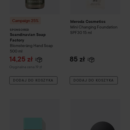
Campaign 25%
Meroda Cosmetics
Mini Changing Foundation
SPONSORED
SPF30
15 ml
Scandinavian Soap
Factory
Blomsteräng
Hand Soap
500 ml
Cena promocyjna
14,25 zł
85 zł
Cena regularna 19 zł
Oryginalna cena 19 zł
DODAJ DO KOSZYKA
DODAJ DO KOSZYKA
Sweed
SWEED Glass Skin Foundation 02 30 ml - podkład d
WOW-cena
bareMinerals
ORIG