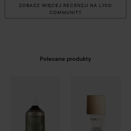
ZOBACZ WIĘCEJ RECENZJI NA LYKO
COMMUNITY
Polecane produkty
Meroda Cosmetics
Mini Chan
Campaign 25%
Scandinavian Soap Factory
Blomst
SPONSORED