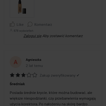
Like
Komentarz
878 wyświetleń
Zaloguj się
Aby zostawić komentarz
Agnieszka
2 lat temu
Post został utworzony 2 lat temu
Zakup zweryfikowany ✔
Ocena:
Średniak
3
z
Posiada średnie krycie, które można budować, ale 
5
większe niespodzianki, czy przebarwienia wymagają 
użycia korektora. Po nałożeniu na skórę bardzo 