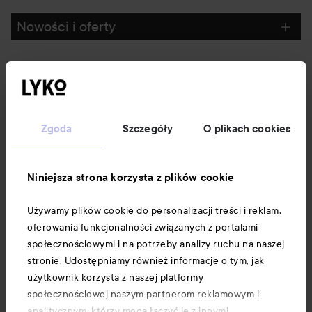
Nowości i oferty
Obserwuj nas
Obsługa klienta
Zgoda
Szczegóły
O plikach cookies
Informacje
Niniejsza strona korzysta z plików cookie
Używamy plików cookie do personalizacji treści i reklam,
Pobierz aplikację Lyko
oferowania funkcjonalności związanych z portalami
społecznościowymi i na potrzeby analizy ruchu na naszej
stronie. Udostępniamy również informacje o tym, jak
użytkownik korzysta z naszej platformy
społecznościowej naszym partnerom reklamowym i
analitycznym, którzy mogą łączyć je z innymi