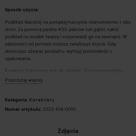
Sposób użycia:
Podkład: Naciśnij na pompkę/naczynie równomiernie z obu
stron. Za pomocą pędzla #33, palców lub gąbki, nałóż
podkład na środek twarzy i rozprowadź go na zewnątrz. W
zależności od potrzeb możesz zwiększyć krycie. Gdy
skończysz używać produktu, wytrzyj pozostałość z
opakowania.
Korektor: Dołączony jest do zakrętki. Za pomocą pędzla
#33 lub palca, rozprowadzić w wybrane miejsca.
Przeczytaj więcej
30/
Korektory
Kategoria
:
31 ml
3323-104-0010
Numer artykułu
:
Zdjęcia