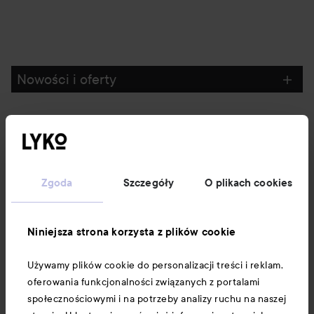
Nowości i oferty
Obserwuj nas
Obsługa klienta
Zgoda
Szczegóły
O plikach cookies
Informacje
Niniejsza strona korzysta z plików cookie
Używamy plików cookie do personalizacji treści i reklam,
Download our app here
oferowania funkcjonalności związanych z portalami
społecznościowymi i na potrzeby analizy ruchu na naszej