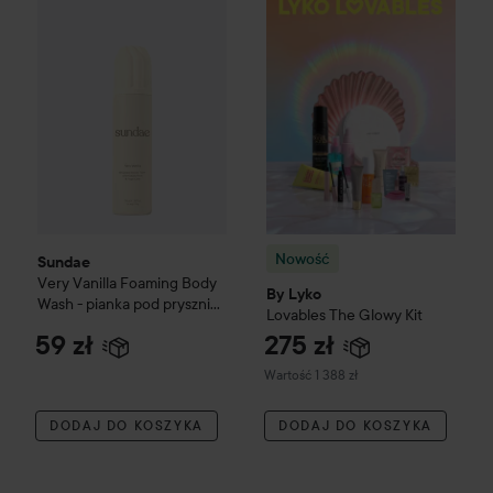
Nowość
By Lyko
Lovables
The 
Nowość
Sundae
Very Vanilla Foaming Body
By Lyko
Wash - pianka pod prysznic
Lovables
The Glowy Kit
265 ml
59 zł
275 zł
Wartość 1 388 zł
DODAJ DO KOSZYKA
DODAJ DO KOSZYKA