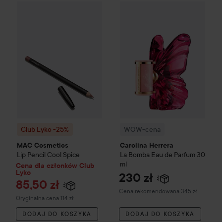
Cena d
WOW-cena
Carolina Herrera
L
85,50 
Club Lyko -25%
MAC Cosmetics
Lip Pencil
Cool Spice
Cena regular
Club Lyko -25%
WOW-cena
MAC Cosmetics
Carolina Herrera
Lip Pencil
Cool Spice
La Bomba Eau de Parfum
30
ml
Cena dla członków Club
Lyko
230 zł
85,50 zł
Zalecana cena 345 zł
Cena rekomendowana 345 zł
Cena regularna 114 zł
Oryginalna cena 114 zł
DODAJ DO KOSZYKA
DODAJ DO KOSZYKA