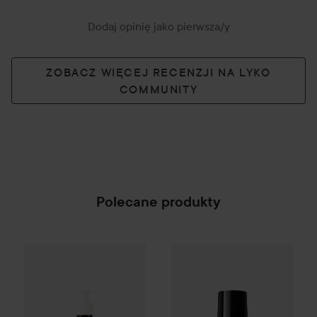
Dodaj opinię jako pierwsza/y
ZOBACZ WIĘCEJ RECENZJI NA LYKO
COMMUNITY
Polecane produkty
Giorgio Armani
Eye Tint
99M E
Campaign 25%
Scandinavian Soap Factory
Blomst
SPONSORED