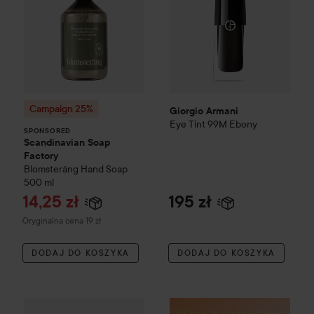
Campaign 25%
Giorgio Armani
Eye Tint
99M Ebony
SPONSORED
Scandinavian Soap
Factory
Blomsteräng
Hand Soap
500 ml
Cena promocyjna
14,25 zł
195 zł
Cena regularna 19 zł
Oryginalna cena 19 zł
DODAJ DO KOSZYKA
DODAJ DO KOSZYKA
Sundae
Very Vanilla Foaming Body Wash - pianka pod prysz