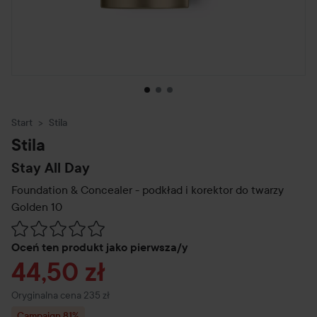
Start
Stila
Stila
Stay All Day
Foundation & Concealer - podkład i korektor do twarzy
Golden 10
Przejdź do Recenzje i komentarze
Oceń ten produkt jako pierwsza/y
Cena promocyjna
44,50 zł
Cena regularna 235 zł
Oryginalna cena 235 zł
Campaign 81%