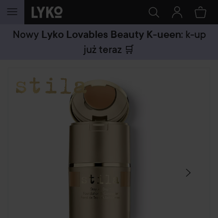
PRZEJDŹ DO TREŚCI
Nowy
: k-up
Lyko Lovables Beauty K-ueen
już teraz
🛒
POMIŃ SEKCJĘ