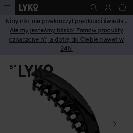
PRZEJDŹ DO TREŚCI
Niby nikt nie przekroczył prędkości światła...
Ale my jesteśmy blisko! Zamów produkty
oznaczone 📦, a dotrą do Ciebie nawet w
24h!
POMIŃ SEKCJĘ