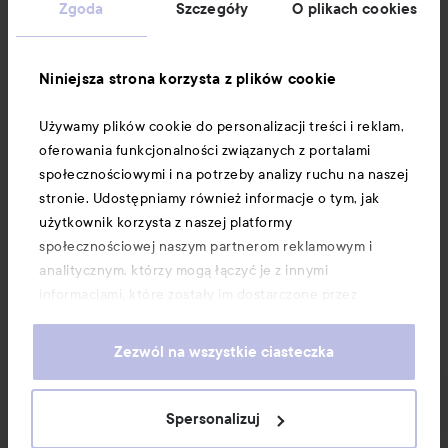
Obsługa klienta
Zgoda
Szczegóły
O plikach cookies
Informacje
Niniejsza strona korzysta z plików cookie
Używamy plików cookie do personalizacji treści i reklam,
Download our app here
oferowania funkcjonalności związanych z portalami
społecznościowymi i na potrzeby analizy ruchu na naszej
stronie. Udostępniamy również informacje o tym, jak
użytkownik korzysta z naszej platformy
społecznościowej naszym partnerom reklamowym i
analitycznym, którzy mogą łączyć je z innymi
informacjami, które zostały im dostarczone przez
użytkownika lub zebrane w wyniku korzystania z ich
usług. Użytkownik wyraża zgodę na używanie przez nas
Zezwól na wszystkie ciasteczka
plików cookie, poprzez kontynuację korzystania z naszej
strony internetowej. Informacje o tym, jak zmienić
ustawienia dotyczące plików cookie, można znaleźć w
Spersonalizuj
naszej Polityce dotyczącej plików cookie.
Copyright 2026