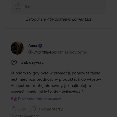
Like
Zaloguj się
Aby zostawić komentarz
Anna
Rola użytkownika: Lyko Creator.
11 miesięcy temu
Post został utworzony 11 miesię
LYKO CREATOR
Jak używać
Kupiłem to, gdy było w promocji, ponieważ fajnie 
jest mieć różnorodność w produktach do włosów. 
Ale jestem trochę niepewny, jak najlepiej to 
używać, macie jakieś dobre wskazówki?
Przetłumaczone z: szwedzki
Like
3 komentarzy
2908 wyświetleń