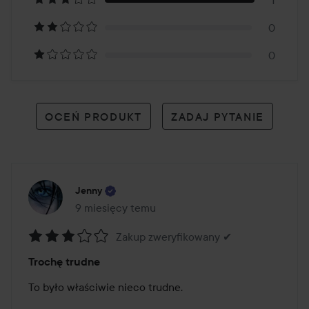
1
opinii
0
0
OCEŃ PRODUKT
ZADAJ PYTANIE
Jenny
9 miesięcy temu
Post został utworzony 9 miesięcy temu
Zakup zweryfikowany ✔
Ocena:
Trochę trudne
3
z
To było właściwie nieco trudne.

5