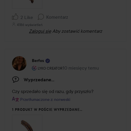
Komentarz
2 Like
4186 wyświetleń
Zaloguj się
Aby zostawić komentarz
Berfos
Rola użytkownika: Lyko Creator.
10 miesięcy temu
Post został utworzony 10 miesię
LYKO CREATOR
Wyprzedane…
Czy sprzedało się od razu, gdy przyszło?
Przetłumaczone z: norweski
1 PRODUKT W POŚCIE WYPRZEDANE…