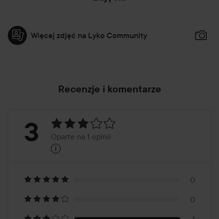
Więcej zdjęć na Lyko Community
Recenzje i komentarze
Ocena:
3
Oparte na 1 opinii
i
3
Oparte
na
0
0
1