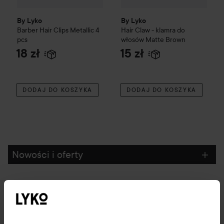
By Lyko
By Lyko
Barber Hair Clips Metallic 4
Hair Claw - klamra do
pcs
włosów
Matte Brown
18 zł
15 zł
DODAJ DO KOSZYKA
DODAJ DO KOSZYKA
Nowości i oferty
Obserwuj nas