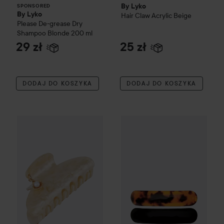
By Lyko
SPONSORED
By Lyko
Hair Claw Acrylic
Beige
Please De-grease Dry
Shampoo
Blonde 200 ml
29 zł
25 zł
DODAJ DO KOSZYKA
DODAJ DO KOSZYKA
By Lyko
Hair Claw with Charm
Beige
By Lyko
Classic Duo Hair Clip
29 zł