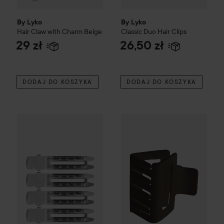
By Lyko
By Lyko
Hair Claw with Charm
Beige
Classic Duo Hair Clips
29 zł
26,50 zł
DODAJ DO KOSZYKA
DODAJ DO KOSZYKA
By Lyko
Barber Hair Clips Metallic 4 pcs
By Lyko
Hair Claw - klamra d
18 zł