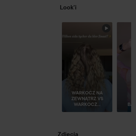
Look'i
POMIŃ SEKCJĘ
WARKOCZ NA
ZEWNĄTRZ VS
K
WARKOCZ...
BANA
Zdjęcia