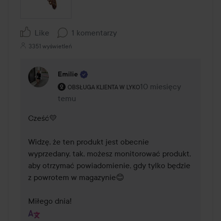
Like
1 komentarzy
3351 wyświetleń
Emilie
Rola użytkownika: Obsługa klienta w Lyko.
10 miesięcy
Komentarz został doda
OBSŁUGA KLIENTA W LYKO
temu
Cześć💛

Widzę, że ten produkt jest obecnie 
wyprzedany, tak, możesz monitorować produkt, 
aby otrzymać powiadomienie, gdy tylko będzie 
z powrotem w magazynie😊

Miłego dnia!