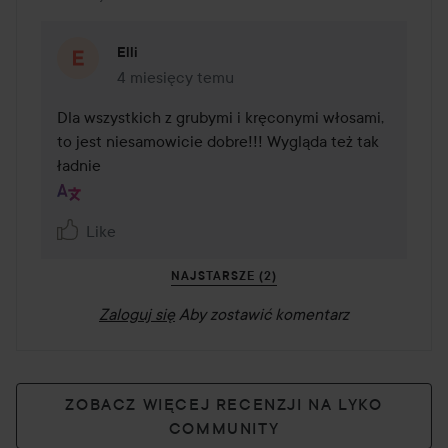
Elli
4 miesięcy temu
Komentarz został dodany 4 miesięcy temu
Dla wszystkich z grubymi i kręconymi włosami, 
to jest niesamowicie dobre!!! Wygląda też tak 
ładnie
Like
NAJSTARSZE (2)
Zaloguj się
Aby zostawić komentarz
ZOBACZ WIĘCEJ RECENZJI NA LYKO
COMMUNITY