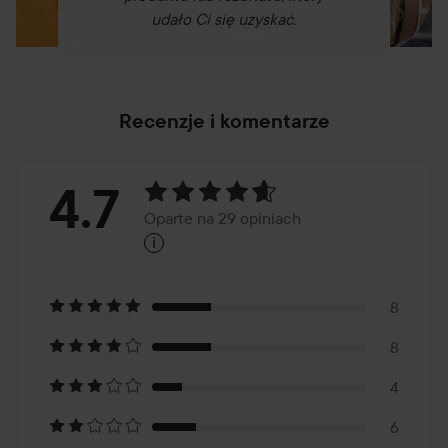
udało Ci się uzyskać.
Recenzje i komentarze
Ocena:
4.7
Oparte na 29 opiniach
i
4.7
Oparte
na
8
8
29
4
opiniach
6