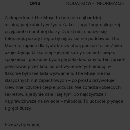
DODATKOWE INFORMACJE
OPIS
Zarkoperfume The Muse to hołd dla najbardziej
inspirującej kobiety w życiu Zarko – jego żony, najlepszej
przyjaciółki i bratniej duszy. Dzięki niej nauczył się
tolerancji, pokory i tego, by nigdy się nie poddawać. The
Muse to zapach dla tych, którzy chcą poczuć to, co Zarko
czuje, będąc blisko niej – jej delikatny uśmiech, ciepło
spojrzenia i poczucie bycia głęboko kochanym. Ten zapach
powstawał przez lata, bo uchwycenie tych emocji w
flakonie było nie lada wyzwaniem. The Muse nie ma
klasycznych nut zapachowych – po prostu przywołuje
niewinne, czyste i ciepłe uczucia. Nie zdradza kobiecych
sekretów, a jedynie dzieli się tym, co najczystsze i
najprawdziwsze na świecie – miłością. To uczucie płynące
z głębi duszy.
Wszystkie produkty Zarko są wegańskie.
Przeczytaj więcej