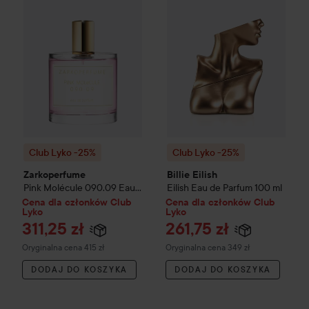
Club Lyko -25%
Club Lyko -25%
Zarkoperfume
Billie Eilish
Pink Molécule 090.09 Eau
Eilish Eau de Parfum
100 ml
de Parfum
50 ml
Cena dla członków Club
Cena dla członków Club
Lyko
Lyko
311,25 zł
261,75 zł
Cena regularna 415 zł
Cena regularna 349 zł
Oryginalna cena 415 zł
Oryginalna cena 349 zł
DODAJ DO KOSZYKA
DODAJ DO KOSZYKA