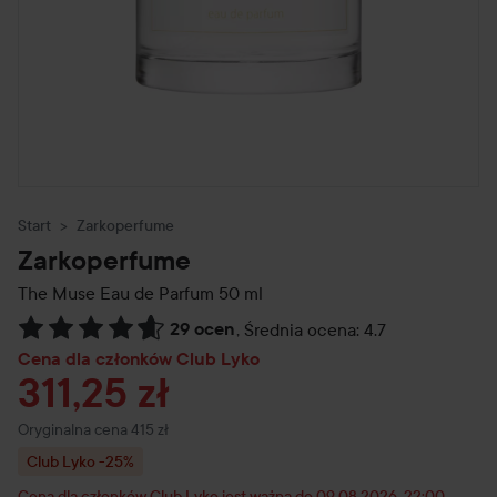
Start
Zarkoperfume
Zarkoperfume
The Muse Eau de Parfum
50 ml
29 ocen
,
Średnia ocena: 4.7
Przejdź do Recenzje i komentarze
Cena dla członków Club Lyko
311,25 zł
Cena regularna 415 zł
Oryginalna cena 415 zł
Club Lyko -25%
Cena dla członków Club Lyko jest ważna do 09.08.2026, 22:00