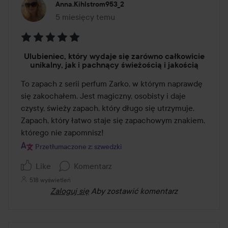
Anna.kihlstrom953_2
5 miesięcy temu
Post został utworzony 5 miesięcy temu
Ocena:
Ulubieniec, który wydaje się zarówno całkowicie
5
unikalny, jak i pachnący świeżością i jakością
z
To zapach z serii perfum Zarko, w którym naprawdę 
5
się zakochałem. Jest magiczny, osobisty i daje 
czysty, świeży zapach, który długo się utrzymuje. 

Zapach, który łatwo staje się zapachowym znakiem, 
którego nie zapomnisz!
Przetłumaczone z: szwedzki
Like
Komentarz
518 wyświetleń
Zaloguj się
Aby zostawić komentarz