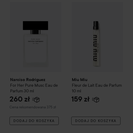
Miu Miu
Fleur de Lait Eau de
2
Narciso Rodriguez
For Her Pure Musc Eau de Parfum
30 ml
Zal
Narciso Rodriguez
Miu Miu
For Her Pure Musc Eau de
Fleur de Lait Eau de Parfum
Parfum
30 ml
10 ml
260 zł
159 zł
Zalecana cena 375 zł
Cena rekomendowana 375 zł
DODAJ DO KOSZYKA
DODAJ DO KOSZYKA