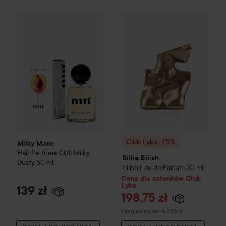
Milky Mane
Hair Perfume 001: Milky Dusty
50 ml
139 zł
Club Lyko -25%
Billie Eilish
Eil
Club Lyko -25%
Milky Mane
Hair Perfume 001: Milky
Billie Eilish
Dusty
50 ml
Eilish Eau de Parfum
30 ml
Cena dla członków Club
Lyko
139 zł
198,75 zł
Cena regularna 265 zł
Oryginalna cena 265 zł