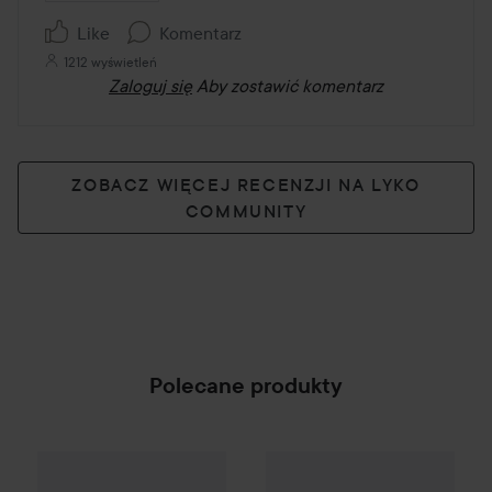
Like
Komentarz
1212 wyświetleń
Zaloguj się
Aby zostawić komentarz
ZOBACZ WIĘCEJ RECENZJI NA LYKO
COMMUNITY
Polecane produkty
Club Lyko -25%
Zarkoperfume
Pink Molécule 090.09 Eau d
Club Lyko -25%
Billie Eilish
Eil