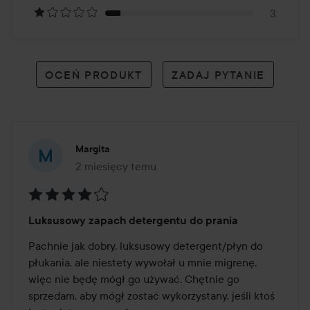
3
OCEŃ PRODUKT
ZADAJ PYTANIE
Margita
2 miesięcy temu
Post został utworzony 2 miesięcy temu
Ocena:
Luksusowy zapach detergentu do prania
4
z
Pachnie jak dobry, luksusowy detergent/płyn do 
5
płukania, ale niestety wywołał u mnie migrenę, 
więc nie będę mógł go używać. Chętnie go 
sprzedam, aby mógł zostać wykorzystany, jeśli ktoś 