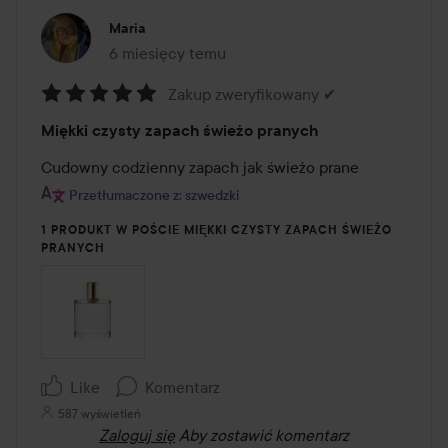
Maria
6 miesięcy temu
Post został utworzony 6 miesięcy temu
Zakup zweryfikowany ✔
Ocena:
Miękki czysty zapach świeżo pranych
5
z
Cudowny codzienny zapach jak świeżo prane
5
Przetłumaczone z: szwedzki
1 PRODUKT W POŚCIE MIĘKKI CZYSTY ZAPACH ŚWIEŻO
PRANYCH
Like
Komentarz
587 wyświetleń
Zaloguj się
Aby zostawić komentarz