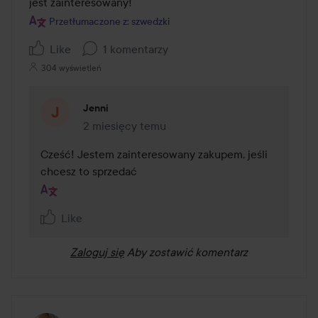
jest zainteresowany!
Przetłumaczone z: szwedzki
Like
1 komentarzy
304 wyświetleń
Jenni
2 miesięcy temu
Komentarz został dodany 2 miesięcy temu
Cześć! Jestem zainteresowany zakupem, jeśli 
chcesz to sprzedać
Like
Zaloguj się
Aby zostawić komentarz