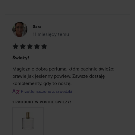
Sara
11 miesięcy temu
Post został utworzony 11 miesięcy temu
Ocena:
Świeży!
5
z
Magicznie dobra perfuma, która pachnie świeżo; 
5
prawie jak jesienny powiew. Zawsze dostaję 
Przetłumaczone z: szwedzki
1 PRODUKT W POŚCIE ŚWIEŻY!