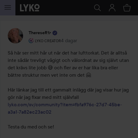
HOPPA TILL INNEHÅLLET
ThereseR✨
Användarens roll: Lyko Creator.
4 dagar
Inlägget skapades 4 dagar
LYKO CREATOR
Så här ser mitt hår ut när det har lufttorkat. Det är alltså 
inte sådär trevligt vågigt och välordnat av sig självt utan 
det krävs lite jobb 😅 och fler av er har lika bra eller 
bättre struktur men vet inte om det 🤗

Här länkar jag till ett gammalt inlägg där jag visar hur jag 
gör när jag fixar med mitt självfall 
lyko.com/sv/community?item=fbfa976c-27d7-45be-
a3a1-7a82ec23ac02
Testa du med och se!
