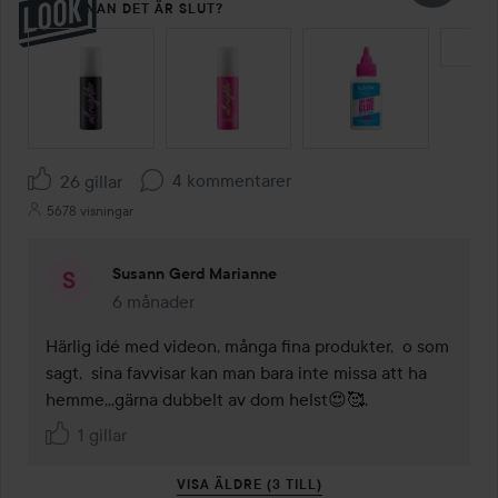
NYTT INNAN DET ÄR SLUT?
HOPPA ÖVER SEKTIONEN
4 kommentarer
26 gillar
5678 visningar
Susann Gerd Marianne
6 månader
Kommentaren lades 6 månader
Härlig idé med videon, många fina produkter,  o som 
sagt,  sina favvisar kan man bara inte missa att ha 
hemme,,,gärna dubbelt av dom helst😍🥰.
1 gillar
VISA ÄLDRE (3 TILL)