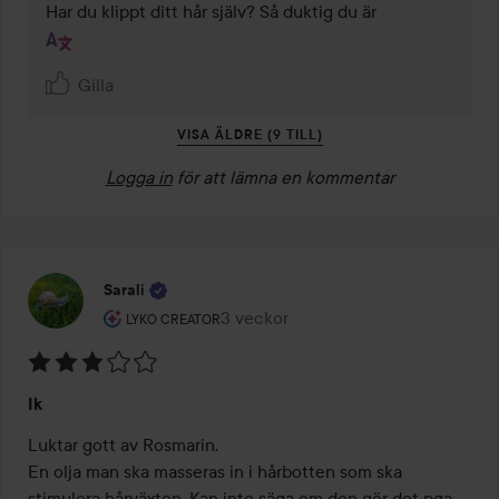
Har du klippt ditt hår själv? Så duktig du är
Gilla
VISA ÄLDRE (9 TILL)
Logga in
för att lämna en kommentar
Sarali
Användarens roll: Lyko Creator.
3 veckor
Inlägget skapades 3 veckor
LYKO CREATOR
Betyg:
Ik
3
av
Luktar gott av Rosmarin. 

5
En olja man ska masseras in i hårbotten som ska 
stimulera hårväxten. Kan inte säga om den gör det pga 