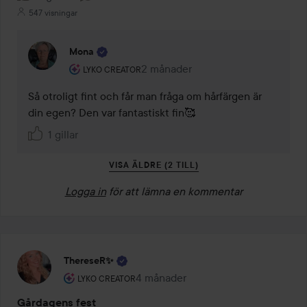
547 visningar
Mona
Användarens roll: Lyko Creator.
2 månader
Kommentaren lades 2 månader
LYKO CREATOR
Så otroligt fint och får man fråga om hårfärgen är 
din egen? Den var fantastiskt fin🥰
1 gillar
VISA ÄLDRE (2 TILL)
Logga in
för att lämna en kommentar
ThereseR✨
Användarens roll: Lyko Creator.
4 månader
Inlägget skapades 4 månader
LYKO CREATOR
Gårdagens fest