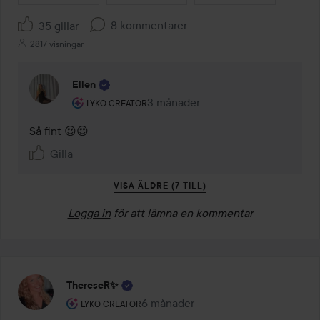
8 kommentarer
35 gillar
2817 visningar
Ellen
Användarens roll: Lyko Creator.
3 månader
Kommentaren lades 3 månader
LYKO CREATOR
Så fint 😍😍
Gilla
VISA ÄLDRE (7 TILL)
Logga in
för att lämna en kommentar
ThereseR✨
Användarens roll: Lyko Creator.
6 månader
Inlägget skapades 6 månader
LYKO CREATOR