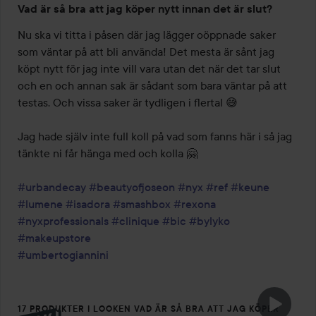
Vad är så bra att jag köper nytt innan det är slut?
Nu ska vi titta i påsen där jag lägger oöppnade saker 
som väntar på att bli använda! Det mesta är sånt jag 
köpt nytt för jag inte vill vara utan det när det tar slut 
och en och annan sak är sådant som bara väntar på att 
testas. Och vissa saker är tydligen i flertal 😅

Jag hade själv inte full koll på vad som fanns här i så jag 
tänkte ni får hänga med och kolla 🤗

#urbandecay
#beautyofjoseon
#nyx
#ref
#keune
#lumene
#isadora
#smashbox
#rexona
#nyxprofessionals
#clinique
#bic
#bylyko
#makeupstore
#umbertogiannini
17 PRODUKTER I LOOKEN VAD ÄR SÅ BRA ATT JAG KÖPER