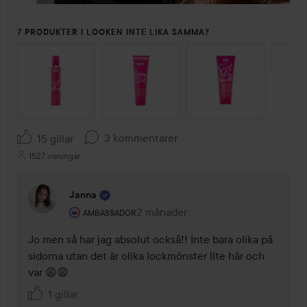
7 PRODUKTER I LOOKEN INTE LIKA SAMMA?
HOPPA ÖVER SEKTIONEN
3 kommentarer
15 gillar
1527 visningar
Janna
Användarens roll: Ambassador.
2 månader
Kommentaren lades 2 månader
AMBASSADOR
Jo men så har jag absolut också!! Inte bara olika på 
sidorna utan det är olika lockmönster lite här och 
var 😩😩 
1 gillar