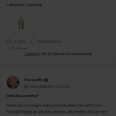
1 PRODUKT I LOOKEN
Kommentera
3 gillar
33 visningar
Logga in
för att lämna en kommentar
ThereseR✨
Användarens roll: Lyko Creator.
2 månader
Inlägget skapades 2 månader
LYKO CREATOR
Inte lika samma?
Håret på min högra sida (och baksidan) blir alltid mer 
lockigt/vågigt än på min vänstra. Jag trodde förr att det 