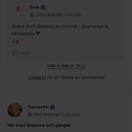
Eline
Användarens roll: Lyko Creator.
2 månader
Kommentaren lades 2 månader
LYKO CREATOR
Älskar det!! Behöver en tutorial - dina lockar är 
fantastiska 💖
Gilla
VISA ÄLDRE (9 TILL)
Logga in
för att lämna en kommentar
ThereseR✨
Användarens roll: Lyko Creator.
3 månader
Inlägget skapades 3 månader
LYKO CREATOR
Vår med Essence och gänget