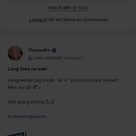
VISA ÄLDRE (2 TILL)
Logga in
för att lämna en kommentar
ThereseR✨
Användarens roll: Lyko Creator.
2 månader
Inlägget skapades 2 månader
LYKO CREATOR
Long time no see!
Längesedan jag körde ”all in” på mina lockar senast! 
Men nu så! 💕✨

Still going strong 💪🏻

#umbertogiannini