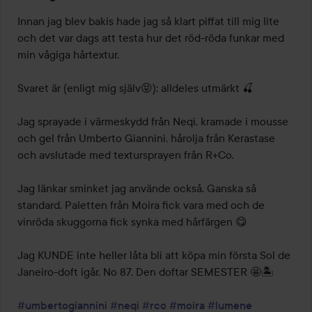
Innan jag blev bakis hade jag så klart piffat till mig lite 
och det var dags att testa hur det röd-röda funkar med 
min vågiga hårtextur.

Svaret är (enligt mig själv😝): alldeles utmärkt 🍒

Jag sprayade i värmeskydd från Neqi, kramade i mousse 
och gel från Umberto Giannini, hårolja från Kerastase 
och avslutade med textursprayen från R+Co.

Jag länkar sminket jag använde också. Ganska så 
standard. Paletten från Moira fick vara med och de 
vinröda skuggorna fick synka med hårfärgen 😋

Jag KUNDE inte heller låta bli att köpa min första Sol de 
Janeiro-doft igår. No 87. Den doftar SEMESTER 🤩🏝️

#umbertogiannini
#neqi
#rco
#moira
#lumene