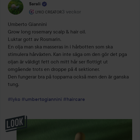
Sarali
Användarens roll: Lyko Creator.
3 veckor
Inlägget skapades 3 veckor
LYKO CREATOR
Umberto Giannini 

Grow long rosemary scalp & hair oil.

Luktar gott av Rosmarin. 

En olja man ska masseras in i hårbotten som ska 
stimulera hårväxten. Kan inte säga om den gör det pga 
oljan är väldigt fett och mitt hår ser flottigt ut 
omgående trots en droppe på 4 sektioner.

Den fungerar bra på topparna också men den är ganska 
tung.

#lyko
#umbertogiannini
#haircare