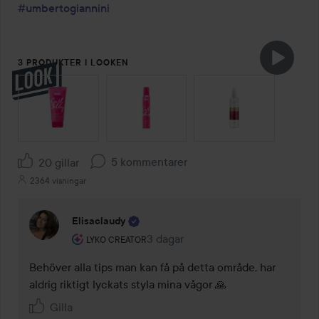
#umbertogiannini
3 PRODUKTER I LOOKEN
HOPPA ÖVER SEKTIONEN
5 kommentarer
20 gillar
2364 visningar
Elisaclaudy
Användarens roll: Lyko Creator.
3 dagar
Kommentaren lades 3 dagar
LYKO CREATOR
Behöver alla tips man kan få på detta område, har 
aldrig riktigt lyckats styla mina vågor 🙏
Gilla