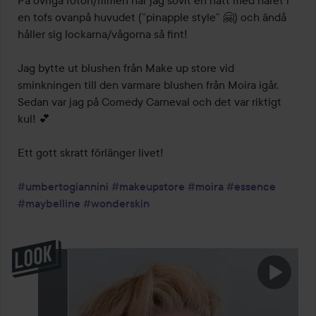
På övriga foton/filmen har jag sovit en natt med håret i 
en tofs ovanpå huvudet (”pinapple style” 🤗) och ändå 
håller sig lockarna/vågorna så fint!

Jag bytte ut blushen från Make up store vid 
sminkningen till den varmare blushen från Moira igår. 
Sedan var jag på Comedy Carneval och det var riktigt 
kul! 💕

Ett gott skratt förlänger livet!

#umbertogiannini
#makeupstore
#moira
#essence
#maybelline
#wonderskin