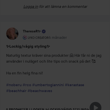
Logga in
för att lämna en kommentar
ThereseR✨
Användarens roll: Lyko Creator.
6 månader
Inlägget skapades 6 månader
LYKO CREATOR
✨Lockig/vågig styling✨
Naturlig textur kräver sina produkter 🤗 Här får ni de jag 
använder i nuläget och lite tips och snack på det 🥰

Ha en fin helg fina ni!

#noberu
#rco
#umbertogiannini
#kerastase
#beachhair
#beachwaves
8 PRODUKTER I LOOKEN ✨LOCKIG/VÅGIG STYLING✨