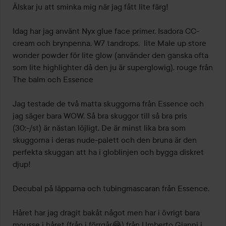
Älskar ju att sminka mig när jag fått lite färg!

Idag har jag använt Nyx glue face primer, Isadora CC-
cream och brynpenna, W7 tandrops,  lite Male up store 
wonder powder för lite glow (använder den ganska ofta 
som lite highlighter då den ju är superglowig), rouge från 
The balm och Essence 

Jag testade de två matta skuggorna från Essence och 
jag säger bara WOW. Så bra skuggor till så bra pris 
(30:-/st) är nästan löjligt. De är minst lika bra som 
skuggorna i deras nude-palett och den bruna är den 
perfekta skuggan att ha i globlinjen och bygga diskret 
djup!

Decubal på läpparna och tubingmascaran från Essence.

Håret har jag dragit bakåt något men har i övrigt bara 
mousse i håret (från i förrgår😂) från Umberto Gianni i.
