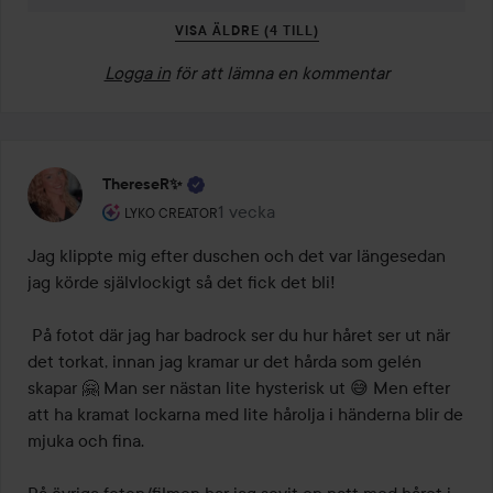
VISA ÄLDRE (4 TILL)
Logga in
för att lämna en kommentar
ThereseR✨
Användarens roll: Lyko Creator.
1 vecka
Inlägget skapades 1 vecka
LYKO CREATOR
Jag klippte mig efter duschen och det var längesedan 
jag körde självlockigt så det fick det bli!

 På fotot där jag har badrock ser du hur håret ser ut när 
det torkat, innan jag kramar ur det hårda som gelén 
skapar 🤗 Man ser nästan lite hysterisk ut 😅 Men efter 
att ha kramat lockarna med lite hårolja i händerna blir de 
mjuka och fina.
