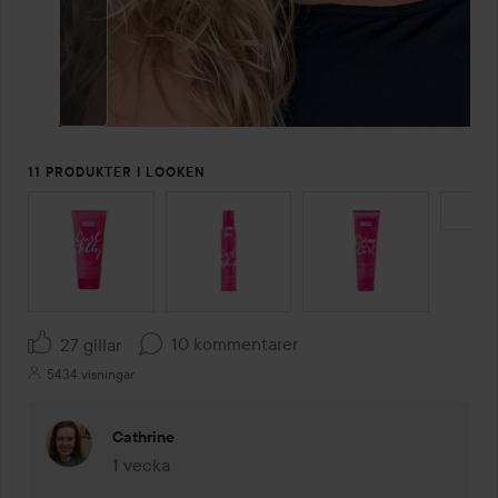
11 PRODUKTER I LOOKEN
HOPPA ÖVER SEKTIONEN
10 kommentarer
27 gillar
5434 visningar
Cathrine
1 vecka
Kommentaren lades 1 vecka