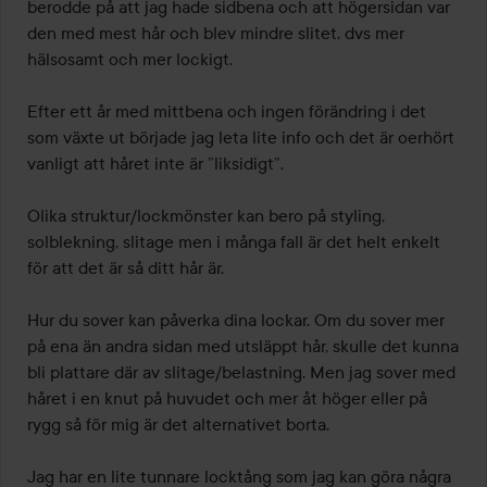
berodde på att jag hade sidbena och att högersidan var 
den med mest hår och blev mindre slitet, dvs mer 
hälsosamt och mer lockigt.

Efter ett år med mittbena och ingen förändring i det 
som växte ut började jag leta lite info och det är oerhört 
vanligt att håret inte är ”liksidigt”.

Olika struktur/lockmönster kan bero på styling, 
solblekning, slitage men i många fall är det helt enkelt 
för att det är så ditt hår är.

Hur du sover kan påverka dina lockar. Om du sover mer 
på ena än andra sidan med utsläppt hår, skulle det kunna 
bli plattare där av slitage/belastning. Men jag sover med 
håret i en knut på huvudet och mer åt höger eller på 
rygg så för mig är det alternativet borta.

Jag har en lite tunnare locktång som jag kan göra några 