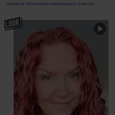
#essence
#lhcosmetics
#soldejaneiro
#catrice