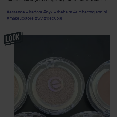
#essence
#isadora
#nyx
#thebalm
#umbertogiannini
#makeupstore
#w7
#decubal