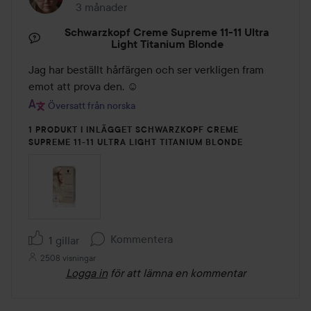
3 månader
Inlägget skapades 3 månader
Schwarzkopf Creme Supreme 11-11 Ultra
Light Titanium Blonde
Jag har beställt hårfärgen och ser verkligen fram 
emot att prova den. ☺️
Översatt från norska
1 PRODUKT I INLÄGGET SCHWARZKOPF CREME
SUPREME 11-11 ULTRA LIGHT TITANIUM BLONDE
Kommentera
1 gillar
2508 visningar
Logga in
för att lämna en kommentar