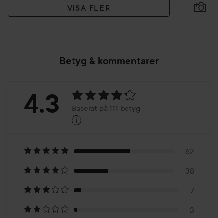
VISA FLER
Betyg & kommentarer
Betyg:
4.3
Baserat på 111 betyg
i
4.3
Baserat
på
62
38
111
7
3