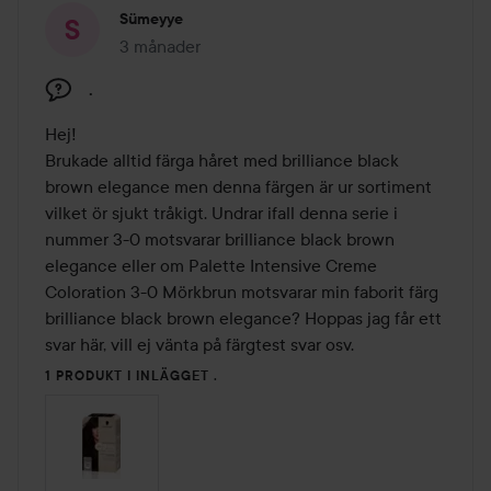
Sümeyye
3 månader
Inlägget skapades 3 månader
.
Hej!

Brukade alltid färga håret med brilliance black 
brown elegance men denna färgen är ur sortiment 
vilket ör sjukt tråkigt. Undrar ifall denna serie i 
nummer 3-0 motsvarar brilliance black brown 
elegance eller om Palette Intensive Creme 
Coloration 3-0 Mörkbrun motsvarar min faborit färg 
brilliance black brown elegance? Hoppas jag får ett 
svar här, vill ej vänta på färgtest svar osv.
1 PRODUKT I INLÄGGET .