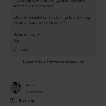
mycket lättare, vilket kan göra att det ser ut 
som att de reagerar mer.

Efterväxten behöver alltså riktigt bra täckning 
för att kunna ljusna ordentligt ✨

Ha en fin dag ☀️
Gilla
Logga in
för att lämna en kommentar
Maria
2 månader
Inlägget skapades 2 månader
Blekning