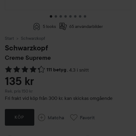
5 looks
65 användarbilder
Start
Schwarzkopf
Schwarzkopf
Creme Supreme
111 betyg
,
4.3 i snitt
Hoppa till Betyg & kommentarer
135 kr
Rekommenderat pris 150 kr
Rek. pris 150 kr
Fri frakt vid köp från 300 kr, kan skickas omgående
Matcha
Favorit
KÖP