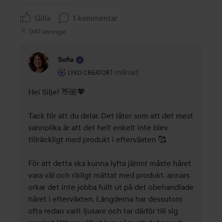
Gilla
1 kommentar
1347 visningar
Sofia
Användarens roll: Lyko Creator.
1 månad
Kommentaren lades 1 månad
LYKO CREATOR
Hei Silje! 👋🏼💖

Tack för att du delar. Det låter som att det mest 
sannolika är att det helt enkelt inte blev 
tillräckligt med produkt i efterväxten 🥰

För att detta ska kunna lyfta jämnt måste håret 
vara väl och rikligt mättat med produkt, annars 
orkar det inte jobba fullt ut på det obehandlade 
håret i efterväxten. Längderna har dessutom 
ofta redan varit ljusare och tar därför till sig 