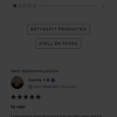
betyg
1
BETYGSÄTT PRODUKTEN
STÄLL EN FRÅGA
Mest hjälpsamma positiva
Camilla 💄🧴
Användarens roll: Lyko Creator.
10 månader
Inlägget skapades 10 månader
LYKO CREATOR
Betyg:
Så nöjd
5
av
I samarbete med Buzzador har jag fått hem denna 