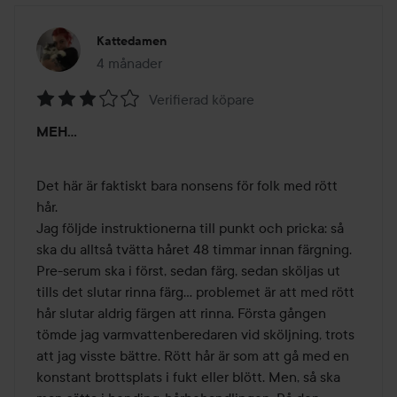
Kattedamen
4 månader
Inlägget skapades 4 månader
Verifierad köpare
Betyg:
MEH…
3
av
5
Det här är faktiskt bara nonsens för folk med rött 
hår. 

Jag följde instruktionerna till punkt och pricka: så 
ska du alltså tvätta håret 48 timmar innan färgning. 
Pre-serum ska i först, sedan färg, sedan sköljas ut 
tills det slutar rinna färg… problemet är att med rött 
hår slutar aldrig färgen att rinna. Första gången 
tömde jag varmvattenberedaren vid sköljning, trots 
att jag visste bättre. Rött hår är som att gå med en 
konstant brottsplats i fukt eller blött. Men, så ska 