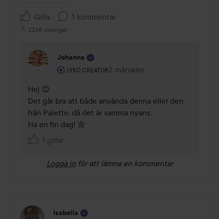
Gilla
1 kommentar
2268 visningar
Johanna
Användarens roll: Lyko Creator.
2 månader
Kommentaren lades 2 månader
LYKO CREATOR
Hej 😊

Det går bra att både använda denna eller den 
från Palette, då det är samma nyans.

Ha en fin dag! 🌼
1 gillar
Logga in
för att lämna en kommentar
Isabella