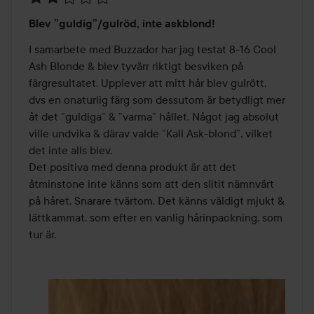
Betyg:
Blev ”guldig”/gulröd, inte askblond!
2
av
I samarbete med Buzzador har jag testat 8-16 Cool 
5
Ash Blonde & blev tyvärr riktigt besviken på 
färgresultatet. Upplever att mitt hår blev gulrött, 
dvs en onaturlig färg som dessutom är betydligt mer 
åt det ”guldiga” & ”varma” hållet. Något jag absolut 
ville undvika & därav valde ”Kall Ask-blond”, vilket 
det inte alls blev.

Det positiva med denna produkt är att det 
åtminstone inte känns som att den slitit nämnvärt 
på håret. Snarare tvärtom. Det känns väldigt mjukt & 
lättkammat, som efter en vanlig hårinpackning, som 
tur är.