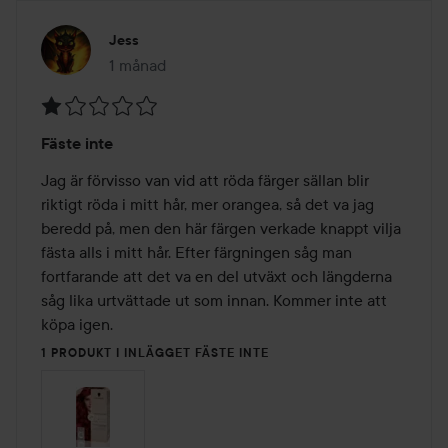
Jess
1 månad
Inlägget skapades 1 månad
Betyg:
Fäste inte
1
av
Jag är förvisso van vid att röda färger sällan blir 
5
riktigt röda i mitt hår, mer orangea, så det va jag 
beredd på, men den här färgen verkade knappt vilja 
fästa alls i mitt hår. Efter färgningen såg man 
fortfarande att det va en del utväxt och längderna 
såg lika urtvättade ut som innan. Kommer inte att 
köpa igen.
1 PRODUKT I INLÄGGET FÄSTE INTE