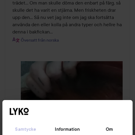
trädet… Om man skulle döma den enbart på färg, så 
skulle det ha varit en stjärna. Men friskheten drar 
upp den… Så nu vet jag inte om jag ska fortsätta 
använda den eller kolla på andra typer och hellre ha 
denna i bakfickan… 
Översatt från norska
Samtycke
Information
Om