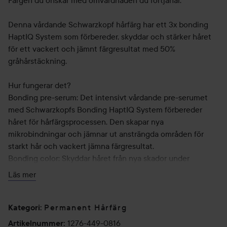
Färgen du önskar med omvårdnaden du förtjänar.
Denna vårdande Schwarzkopf hårfärg har ett 3x bonding
HaptIQ System som förbereder, skyddar och stärker håret
för ett vackert och jämnt färgresultat med 50%
gråhårstäckning.
Hur fungerar det?
Bonding pre-serum: Det intensivt vårdande pre-serumet
med Schwarzkopfs Bonding HaptIQ System förbereder
håret för hårfärgsprocessen. Den skapar nya
mikrobindningar och jämnar ut ansträngda områden för
starkt hår och vackert jämna färgresultat.
Bonding color: Skyddar håret från nya skador under
färgningen för ett vackert resultat.
Läs mer
Blå bonding hårkur: Omsluter håret med ett skyddande
lager och skapar nya mikrobindningar för intensivt vårdat
hår samtidigt som det neuraliserar oönskade gula toner.
Permanent Hårfärg
Kategori
:
1276-449-0816
Artikelnummer
: