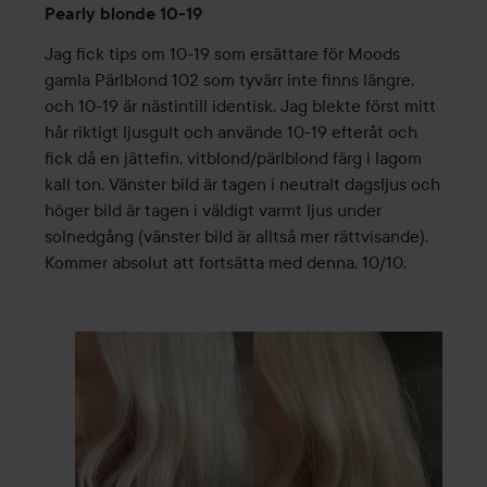
Pearly blonde 10-19
5
av
Jag fick tips om 10-19 som ersättare för Moods 
5
gamla Pärlblond 102 som tyvärr inte finns längre, 
och 10-19 är nästintill identisk. Jag blekte först mitt 
hår riktigt ljusgult och använde 10-19 efteråt och 
fick då en jättefin, vitblond/pärlblond färg i lagom 
kall ton. Vänster bild är tagen i neutralt dagsljus och 
höger bild är tagen i väldigt varmt ljus under 
solnedgång (vänster bild är alltså mer rättvisande). 
Kommer absolut att fortsätta med denna. 10/10.