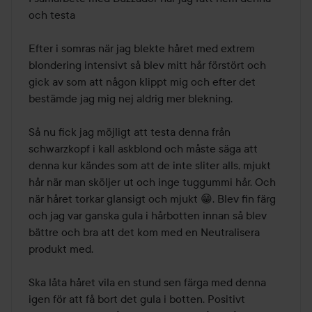
5
och testa 

Efter i somras när jag blekte håret med extrem 
blondering intensivt så blev mitt hår förstört och 
gick av som att någon klippt mig och efter det 
bestämde jag mig nej aldrig mer blekning.

Så nu fick jag möjligt att testa denna från 
schwarzkopf i kall askblond och måste säga att 
denna kur kändes som att de inte sliter alls, mjukt 
hår när man sköljer ut och inge tuggummi hår. Och 
när håret torkar glansigt och mjukt 😁. Blev fin färg 
och jag var ganska gula i hårbotten innan så blev 
bättre och bra att det kom med en Neutralisera 
produkt med. 

Ska låta håret vila en stund sen färga med denna 
igen för att få bort det gula i botten. Positivt 