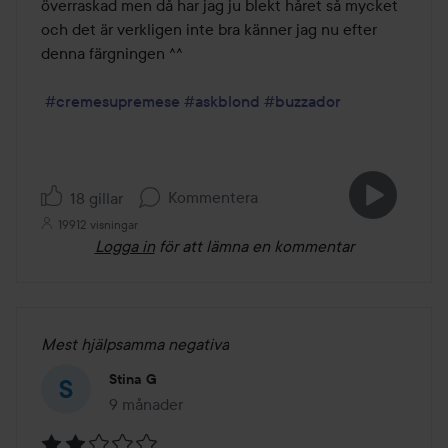
överraskad men då har jag ju blekt håret så mycket 
och det är verkligen inte bra känner jag nu efter 
denna färgningen ^^

#cremesupremese
#askblond
#buzzador
Kommentera
18 gillar
19912 visningar
Logga in
för att lämna en kommentar
Mest hjälpsamma negativa
Stina G
9 månader
Inlägget skapades 9 månader