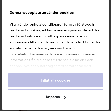
Denna webbplats använder cookies
Vi använder enhetsidentifierare i form av första-och
tredjepartscookies, inklusive annan spårningsteknik från
tredjepartsutövare, för att anpassa innehållet och
annonserna till användarna, tillhandahålla funktioner för
sociala medier och analysera vår trafik. Vi
vidarebefordrar även sådana identifierare och annan
information från din enhet till de sociala medier och
annons- och analysföretag som vi samarbetar med.
Dessa kan i sin tur kombinera informationen med annan
information som du har tillhandahållit eller som de har
Tillåt alla cookies
samlat in när du har använt deras tjänster. Du godkänner
våra cookies vid fortsatt användande av vår webbplats.
För information om hur du kan ändra inställningarna för
Anpassa
1 PRODUKT I INLÄGGET MEH…
cookies, se vår
Cookie Policy