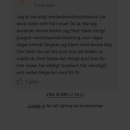
2 månader
Kommentaren lades 2 månader
Jag är naturligt mellanblond/mörkblond, har 
dock blekt mitt hår i snart 30 år. När jag 
använde denna blekte jag först håret riktigt 
ljusgult med Depends blekning, och några 
dagar efteråt färgade jag håret med denna färg. 
Om håret ska bli lika ljust som på bilden så 
måste du först bleka det riktigt ljust (om du 
inte redan har väldigt ljusblont hår naturligt) 
och sedan färga det med 10-19.
2 gillar
VISA ÄLDRE (1 TILL)
Logga in
för att lämna en kommentar