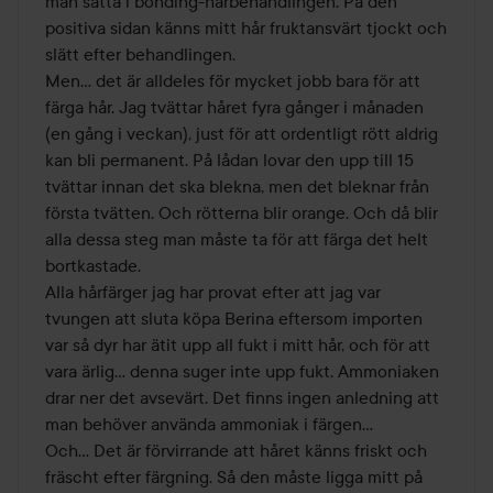
man sätta i bonding-hårbehandlingen. På den 
positiva sidan känns mitt hår fruktansvärt tjockt och 
slätt efter behandlingen.

Men… det är alldeles för mycket jobb bara för att 
färga hår. Jag tvättar håret fyra gånger i månaden 
(en gång i veckan), just för att ordentligt rött aldrig 
kan bli permanent. På lådan lovar den upp till 15 
tvättar innan det ska blekna, men det bleknar från 
första tvätten. Och rötterna blir orange. Och då blir 
alla dessa steg man måste ta för att färga det helt 
bortkastade. 

Alla hårfärger jag har provat efter att jag var 
tvungen att sluta köpa Berina eftersom importen 
var så dyr har ätit upp all fukt i mitt hår, och för att 
vara ärlig… denna suger inte upp fukt. Ammoniaken 
drar ner det avsevärt. Det finns ingen anledning att 
man behöver använda ammoniak i färgen… 

Och… Det är förvirrande att håret känns friskt och 
fräscht efter färgning. Så den måste ligga mitt på 