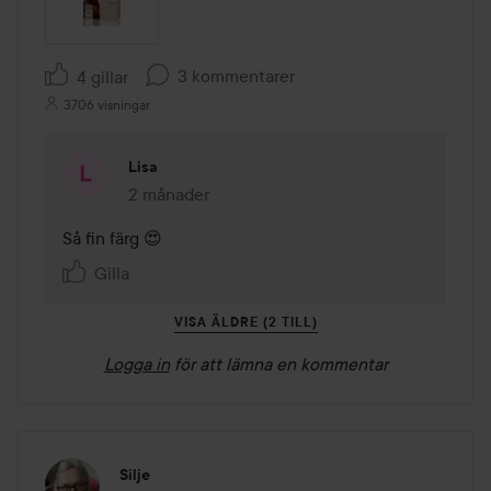
3 kommentarer
4 gillar
3706 visningar
Lisa
2 månader
Kommentaren lades 2 månader
Så fin färg 😍
Gilla
VISA ÄLDRE (2 TILL)
Logga in
för att lämna en kommentar
Silje