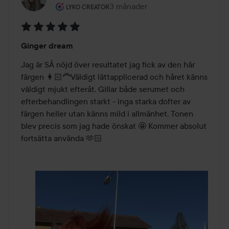
Användarens roll: Lyko Creator.
3 månader
Inlägget skapades 3 månader
LYKO CREATOR
Betyg:
Ginger dream
5
av
Jag är SÅ nöjd över resultatet jag fick av den här 
5
färgen 👩🏻‍🦰Väldigt lättapplicerad och håret känns 
väldigt mjukt efteråt. Gillar både serumet och 
efterbehandlingen starkt - inga starka dofter av 
färgen heller utan känns mild i allmänhet. Tonen 
blev precis som jag hade önskat 🤩 Kommer absolut 
fortsätta använda 🫶🏻 