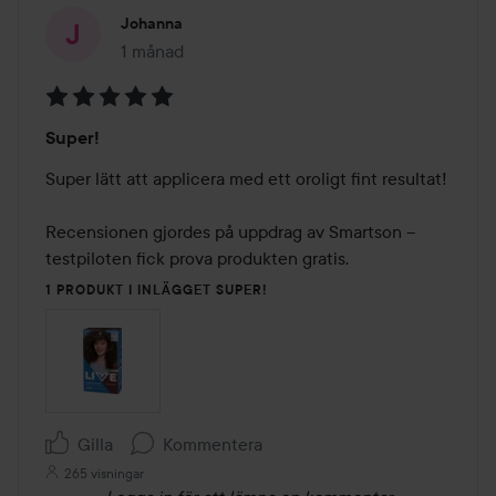
Johanna
1 månad
Inlägget skapades 1 månad
Betyg:
Super!
5
av
Super lätt att applicera med ett oroligt fint resultat! 

5
Recensionen gjordes på uppdrag av Smartson – 
testpiloten fick prova produkten gratis.
1 PRODUKT I INLÄGGET SUPER!
Gilla
Kommentera
265 visningar