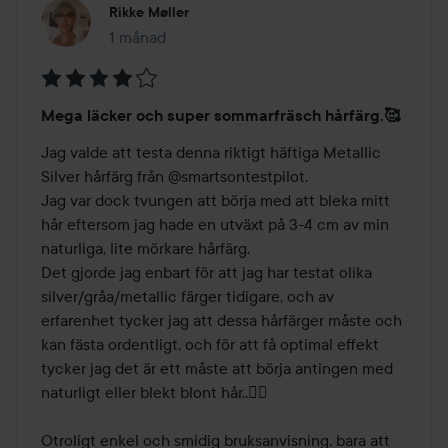
Rikke Møller
1 månad
Inlägget skapades 1 månad
Betyg:
Mega läcker och super sommarfräsch hårfärg.🥰
4
av
Jag valde att testa denna riktigt häftiga Metallic 
5
Silver hårfärg från @smartsontestpilot.

Jag var dock tvungen att börja med att bleka mitt 
hår eftersom jag hade en utväxt på 3-4 cm av min 
naturliga, lite mörkare hårfärg.

Det gjorde jag enbart för att jag har testat olika 
silver/gråa/metallic färger tidigare, och av 
erfarenhet tycker jag att dessa hårfärger måste och 
kan fästa ordentligt, och för att få optimal effekt 
tycker jag det är ett måste att börja antingen med 
naturligt eller blekt blont hår..🤷‍♀️

Otroligt enkel och smidig bruksanvisning, bara att 