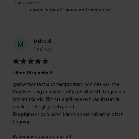
402 visningar
Logga in
för att lämna en kommentar
Maicculi
1 månad
Inlägget skapades 1 månad
Betyg:
Jämn färg enkelt!
5
av
@smartsontestpilot testprodukt, och det var inte 
5
förgäves! Jag är mycket nöjd på alla sätt. Färgen var 
lätt att blanda, lätt att applicera och resultatet är 
mycket behagligt och jämnt.

Bra pigment och håret känns också välvårdat efter 
färgning.

Rekommenderar definitivt!
