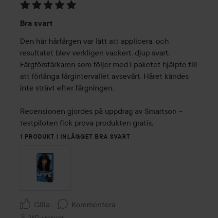
Betyg:
Bra svart
5
av
Den här hårfärgen var lätt att applicera, och 
5
resultatet blev verkligen vackert, djup svart. 
Färgförstärkaren som följer med i paketet hjälpte till 
att förlänga färgintervallet avsevärt. Håret kändes 
inte strävt efter färgningen.

Recensionen gjordes på uppdrag av Smartson – 
testpiloten fick prova produkten gratis.
1 PRODUKT I INLÄGGET BRA SVART
Gilla
Kommentera
240 visningar