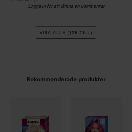
Logga in
för att lämna en kommentar
VISA ALLA (125 TILL)
Rekommenderade produkter
Palette
Intensive Creme Coloration
L9-0 Platinum 
Schwarzkopf
LIVE
Color Mome
SPONSRAD