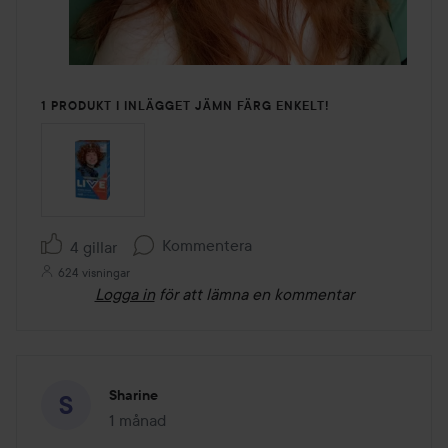
1 PRODUKT I INLÄGGET JÄMN FÄRG ENKELT!
Kommentera
4 gillar
624 visningar
Logga in
för att lämna en kommentar
Sharine
1 månad
Inlägget skapades 1 månad