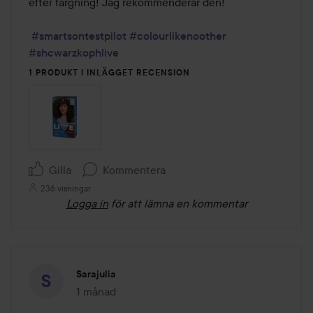
efter färgning! Jag rekommenderar den!

#smartsontestpilot
#colourlikenoother
#shcwarzkophlive
1 PRODUKT I INLÄGGET RECENSION
Gilla
Kommentera
236 visningar
Logga in
för att lämna en kommentar
Sarajulia
1 månad
Inlägget skapades 1 månad