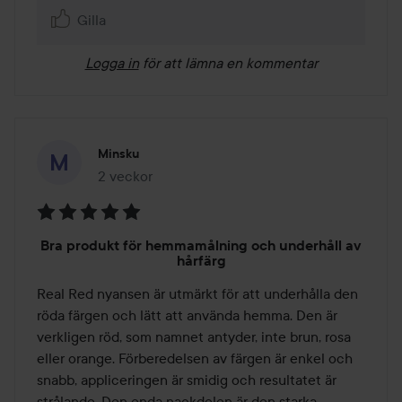
Gilla
Logga in
för att lämna en kommentar
Minsku
2 veckor
Inlägget skapades 2 veckor
Betyg:
Bra produkt för hemmamålning och underhåll av
5
hårfärg
av
Real Red nyansen är utmärkt för att underhålla den 
5
röda färgen och lätt att använda hemma. Den är 
verkligen röd, som namnet antyder, inte brun, rosa 
eller orange. Förberedelsen av färgen är enkel och 
snabb, appliceringen är smidig och resultatet är 
strålande. Den enda nackdelen är den starka, 