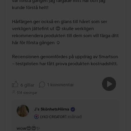
var första gången jag färgade mitt hår och jag 
kunde förstå helt! 

Hårfärgen ger också en glans till håret som ser 
verkligen jättefint ut 😍 skulle verkligen 
rekommendera produkten till dem som vill färga ditt 
hår för första gången ☺️ 

Recensionen genomfördes på uppdrag av Smartson 
– testpiloten har fått prova produkten kostnadsfritt.
1 kommentar
6 gillar
514 visningar
J’s SkönhetsHörna
Användarens roll: Lyko Creator.
1 månad
Kommentaren lades 1 månad
LYKO CREATOR
wow😍😍✨