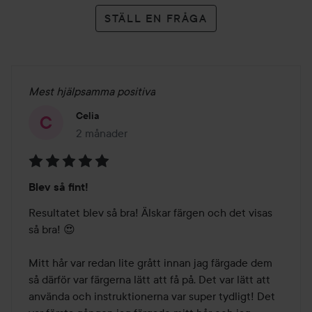
STÄLL EN FRÅGA
Mest hjälpsamma positiva
Celia
2 månader
Inlägget skapades 2 månader
Betyg:
Blev så fint!
5
av
Resultatet blev så bra! Älskar färgen och det visas 
5
så bra! 😍

Mitt hår var redan lite grått innan jag färgade dem 
så därför var färgerna lätt att få på. Det var lätt att 
använda och instruktionerna var super tydligt! Det 