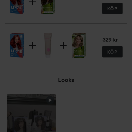
Permanent orange hårfärg
KÖP
Extra Refresh Color Gloss för långvarig lyster
8 veckor av intensiv, oemotståndlig färg
Med HaptIQ anti-damage-system
Perfekt täckning av grått hår
Glansig finish
329 kr
35 Real Red
KÖP
*Utan ingredienser med animaliskt ursprung
** Läs mer på smarterinitiative.com
***Jämfört med före användning av balsambehandling
Looks