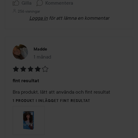
Gilla
Kommentera
256 visningar
Logga in
för att lämna en kommentar
Madde
1 månad
Inlägget skapades 1 månad
Betyg:
fint resultat
4
av
Bra produkt, lätt att använda och fint resultat 
5
1 PRODUKT I INLÄGGET FINT RESULTAT