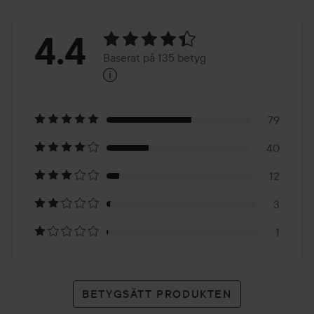
Betyg:
4.4
Baserat på 135 betyg
i
4.4
Baserat
på
79
40
135
12
betyg
3
1
BETYGSÄTT PRODUKTEN