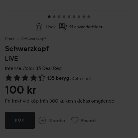
1 look
91 användarbilder
Start
Schwarzkopf
Schwarzkopf
LIVE
Intense Color
35 Real Red
135 betyg
,
4.4 i snitt
Hoppa till Betyg & kommentarer
100 kr
Fri frakt vid köp från 300 kr, kan skickas omgående
Matcha
Favorit
KÖP