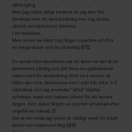
sätta igång.

Men jag måste ärligt erkänna att jag blev lite 
förvånad över att denna hårfärg inte tog så bra, 
särskilt vid hårbotten/ rötterna..

Lite besviken..

Men resten av håret tog färgen superbra och fick 
en mega läcker och fin silverfärg.💯🥰

En annan liten besvikelse var att även om det är en 
permanent hårfärg och det finns en uppfriskande 
hårkur med för användning efter ca 6 veckor, så 
håller den inte, åtminstone inte i mitt hår, efter 3-5 
hårtvättar, och jag använder "alltid" blå/lila 
schampo, mask och balsam (silver) för att bevara 
färgen, men själva färgen var mycket urtvättad efter 
ungefär en månad..🥺

Det är det enda jag tycker är väldigt synd, för totalt 
läcker och supercool färg..🙌😍