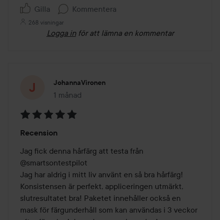
Gilla
Kommentera
268 visningar
Logga in
för att lämna en kommentar
JohannaVironen
1 månad
Inlägget skapades 1 månad
Betyg:
Recension
5
av
Jag fick denna hårfärg att testa från 
5
@smartsontestpilot 

Jag har aldrig i mitt liv använt en så bra hårfärg! 
Konsistensen är perfekt, appliceringen utmärkt, 
slutresultatet bra! Paketet innehåller också en 
mask för färgunderhåll som kan användas i 3 veckor 