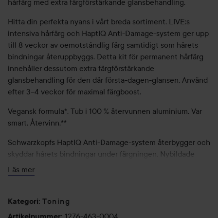
hårfärg med extra färgförstärkande glansbehandling.
Hitta din perfekta nyans i vårt breda sortiment. LIVE:s
intensiva hårfärg och HaptIQ Anti-Damage-system ger upp
till 8 veckor av oemotståndlig färg samtidigt som hårets
bindningar återuppbyggs. Detta kit för permanent hårfärg
innehåller dessutom extra färgförstärkande
glansbehandling för den där första-dagen-glansen. Använd
efter 3–4 veckor för maximal färgboost.
Vegansk formula*. Tub i 100 % återvunnen aluminium. Var
smart. Återvinn.**
Schwarzkopfs HaptIQ Anti-Damage-system återbygger och
skyddar hårets bindningar under färgningen. Nybildade
mikrobindningar i håret omsluter varje hårstrå med ett
Läs mer
skyddande lager efter färgning, vilket minskar skador med
upp till 90 %*** och ger 100 % färgtrygghet.
Toning
Kategori
:
Enkel applicering:
1276-463-0004
Artikelnummer
: