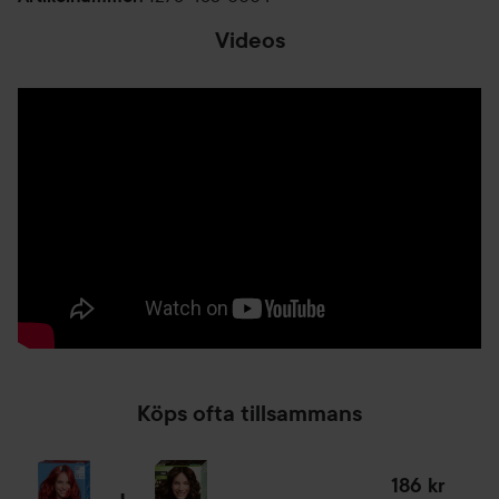
1. Blanda: Tillsätt färgkrämen i flaskan med
Videos
utvecklingsemulsion
2. Applicera: Applicera blandningen i håret
3. Vänta: Låt blandningen verka i 20–30 minuter
4. Skölj: Skölj tills vattnet är klart
5. Vårda: Applicera den vårdande conditionern för
omedelbar eftervård.
6. Refresh: Fräscha upp hårfärgen med Color Gloss efter 3–
4 veckor
Real Red är en orange hårfärg som rekommenderas för
medelblont till ljusbrunt hår. Denna nyans passar även för
upp till 50 % grått hår. För långt eller tjockt hår
rekommenderas två förpackningar. Perfekt för dig som vill
färga håret själv hemma med en permanent hårfärg från
Köps ofta tillsammans
Live hårfärg-serien som ger både glans och intensitet och
passar för att färga grått hår.
186 kr
Produktfördelar: