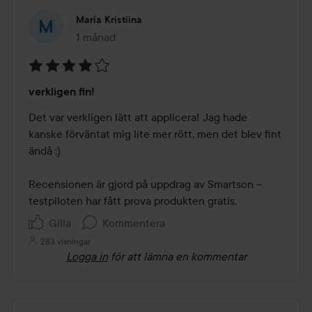
Maria Kristiina
1 månad
Inlägget skapades 1 månad
Betyg:
verkligen fin!
4
av
Det var verkligen lätt att applicera! Jag hade 
5
kanske förväntat mig lite mer rött, men det blev fint 
ändå :)

Recensionen är gjord på uppdrag av Smartson – 
testpiloten har fått prova produkten gratis.
Gilla
Kommentera
283 visningar
Logga in
för att lämna en kommentar