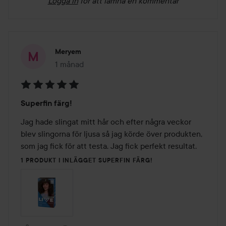
Logga in
för att lämna en kommentar
Meryem
1 månad
Inlägget skapades 1 månad
Betyg:
Superfin färg!
5
av
Jag hade slingat mitt hår och efter några veckor 
5
blev slingorna för ljusa så jag körde över produkten, 
som jag fick för att testa. Jag fick perfekt resultat.
1 PRODUKT I INLÄGGET SUPERFIN FÄRG!