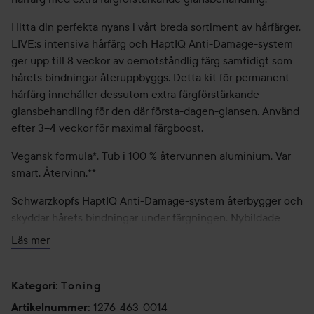
Hitta din perfekta nyans i vårt breda sortiment av hårfärger.
LIVE:s intensiva hårfärg och HaptIQ Anti-Damage-system
ger upp till 8 veckor av oemotståndlig färg samtidigt som
hårets bindningar återuppbyggs. Detta kit för permanent
hårfärg innehåller dessutom extra färgförstärkande
glansbehandling för den där första-dagen-glansen. Använd
efter 3–4 veckor för maximal färgboost.
Vegansk formula*. Tub i 100 % återvunnen aluminium. Var
smart. Återvinn.**
Schwarzkopfs HaptIQ Anti-Damage-system återbygger och
skyddar hårets bindningar under färgningen. Nybildade
mikrobindningar i håret omsluter varje hårstrå med ett
Läs mer
skyddande lager efter färgning, vilket minskar skador med
upp till 90 %*** och ger 100 % färgtrygghet.
Toning
Kategori
:
Enkel applicering:
1276-463-0014
Artikelnummer
: