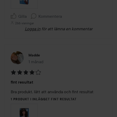
Gilla
Kommentera
266 visningar
Logga in
för att lämna en kommentar
Madde
1 månad
Inlägget skapades 1 månad
Betyg:
fint resultat
4
av
Bra produkt, lätt att använda och fint resultat 
5
1 PRODUKT I INLÄGGET FINT RESULTAT