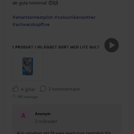
de gula tonerna! 😍🙌

#smartsontestpilot
#colourlikenoother
#schwarzkopflive
1 PRODUKT I INLÄGGET BORT MED LITE GULT
2 kommentarer
6 gillar
981 visningar
Anonym
2 månader
Kommentaren lades 2 månader
Kul uppdrag att få vara med som testpilot för 