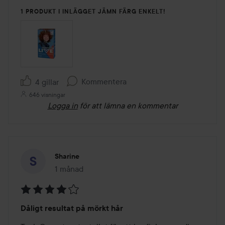
1 PRODUKT I INLÄGGET JÄMN FÄRG ENKELT!
Kommentera
4 gillar
646 visningar
Logga in
för att lämna en kommentar
Sharine
1 månad
Inlägget skapades 1 månad
Betyg:
Dåligt resultat på mörkt hår
4
av