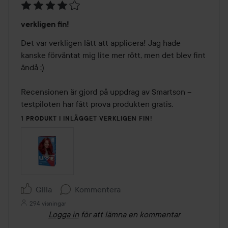
Betyg:
verkligen fin!
4
av
Det var verkligen lätt att applicera! Jag hade 
5
kanske förväntat mig lite mer rött, men det blev fint 
ändå :)

Recensionen är gjord på uppdrag av Smartson – 
testpiloten har fått prova produkten gratis.
1 PRODUKT I INLÄGGET VERKLIGEN FIN!
Gilla
Kommentera
294 visningar
Logga in
för att lämna en kommentar