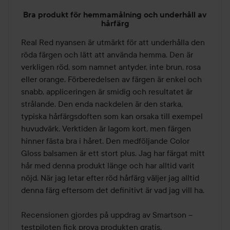
Betyg:
Bra produkt för hemmamålning och underhåll av
5
hårfärg
av
Real Red nyansen är utmärkt för att underhålla den 
5
röda färgen och lätt att använda hemma. Den är 
verkligen röd, som namnet antyder, inte brun, rosa 
eller orange. Förberedelsen av färgen är enkel och 
snabb, appliceringen är smidig och resultatet är 
strålande. Den enda nackdelen är den starka, 
typiska hårfärgsdoften som kan orsaka till exempel 
huvudvärk. Verktiden är lagom kort, men färgen 
hinner fästa bra i håret. Den medföljande Color 
Gloss balsamen är ett stort plus. Jag har färgat mitt 
hår med denna produkt länge och har alltid varit 
nöjd. När jag letar efter röd hårfärg väljer jag alltid 
denna färg eftersom det definitivt är vad jag vill ha.

Recensionen gjordes på uppdrag av Smartson – 
testpiloten fick prova produkten gratis.