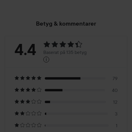
Betyg & kommentarer
Betyg:
4.4
Baserat på 135 betyg
i
4.4
Baserat
på
79
40
135
12
betyg
3
1