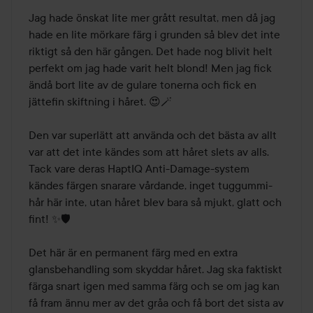
​Jag hade önskat lite mer grått resultat, men då jag 
hade en lite mörkare färg i grunden så blev det inte 
riktigt så den här gången. Det hade nog blivit helt 
perfekt om jag hade varit helt blond! Men jag fick 
ändå bort lite av de gulare tonerna och fick en 
jättefin skiftning i håret. 😍🪄

​Den var superlätt att använda och det bästa av allt 
var att det inte kändes som att håret slets av alls. 
Tack vare deras HaptIQ Anti-Damage-system 
kändes färgen snarare vårdande, inget tuggummi-
hår här inte, utan håret blev bara så mjukt, glatt och 
fint! ✨🛡️

​Det här är en permanent färg med en extra 
glansbehandling som skyddar håret. Jag ska faktiskt 
färga snart igen med samma färg och se om jag kan 
få fram ännu mer av det gråa och få bort det sista av 