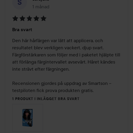
1 månad
Inlägget skapades 1 månad
Betyg:
Bra svart
5
av
Den här hårfärgen var lätt att applicera, och 
5
resultatet blev verkligen vackert, djup svart. 
Färgförstärkaren som följer med i paketet hjälpte till 
att förlänga färgintervallet avsevärt. Håret kändes 
inte strävt efter färgningen.

Recensionen gjordes på uppdrag av Smartson – 
testpiloten fick prova produkten gratis.
1 PRODUKT I INLÄGGET BRA SVART