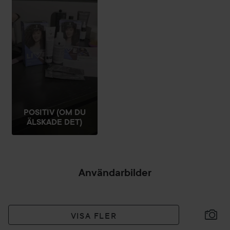
Produktfördelar:
Permanent blåsvart hårfärg
Extra färgförstärkande glansbehandling för långvarig lyster
8 veckor av intensiv, oemotståndlig färg
Med HaptIQ anti-damage-system
Perfekt täckning av grått hår
Glansig finish
90 Cosmic Blue
* Utan ingredienser med animaliskt ursprung
POSITIV (OM DU
** Läs mer på smarterinitiative.com
ÄLSKADE DET)
*** Jämfört med före användning av balsambehandling
Användarbilder
VISA FLER