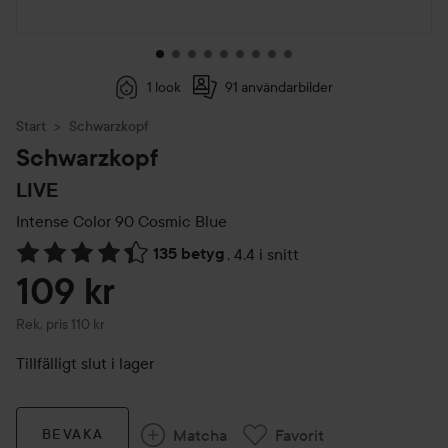
1 look
91 användarbilder
Start
Schwarzkopf
Schwarzkopf
LIVE
Intense Color
90 Cosmic Blue
135 betyg
,
4.4 i snitt
Hoppa till Betyg & kommentarer
109 kr
Rekommenderat pris 110 kr
Rek. pris 110 kr
Tillfälligt slut i lager
Matcha
Favorit
BEVAKA