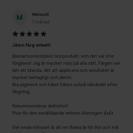
Maicculi
1 månad
Inlägget skapades 1 månad
Betyg:
Jämn färg enkelt!
5
av
@smartsontestpilot testprodukt, och det var inte 
5
förgäves! Jag är mycket nöjd på alla sätt. Färgen var 
lätt att blanda, lätt att applicera och resultatet är 
mycket behagligt och jämnt.

Bra pigment och håret känns också välvårdat efter 
färgning.

Rekommenderar definitivt!

Plus för den medföljande refresh-lösningen 👍👍

Det enda minuset är att en flaska är för lite och två 