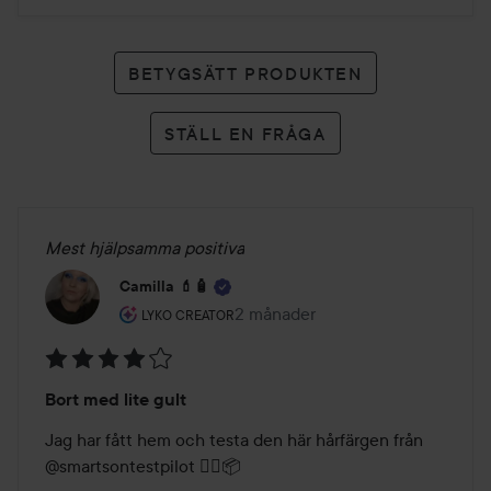
BETYGSÄTT PRODUKTEN
STÄLL EN FRÅGA
Mest hjälpsamma positiva
Camilla 💄🧴
Användarens roll: Lyko Creator.
2 månader
Inlägget skapades 2 månader
LYKO CREATOR
Betyg:
Bort med lite gult
4
av
Jag har fått hem och testa den här hårfärgen från 
5
@smartsontestpilot 🙋‍♀️📦
