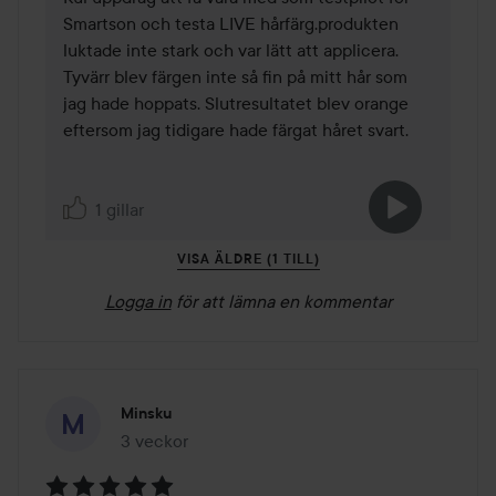
Smartson och testa LIVE hårfärg.produkten 
luktade inte stark och var lätt att applicera. 
Tyvärr blev färgen inte så fin på mitt hår som 
jag hade hoppats. Slutresultatet blev orange 
eftersom jag tidigare hade färgat håret svart.
1 gillar
VISA ÄLDRE (1 TILL)
Logga in
för att lämna en kommentar
Minsku
3 veckor
Inlägget skapades 3 veckor