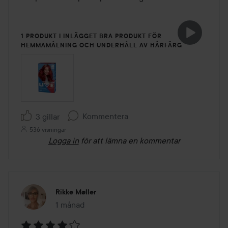
1 PRODUKT I INLÄGGET BRA PRODUKT FÖR
HEMMAMÅLNING OCH UNDERHÅLL AV HÅRFÄRG
Kommentera
3 gillar
536 visningar
Logga in
för att lämna en kommentar
Rikke Møller
1 månad
Inlägget skapades 1 månad