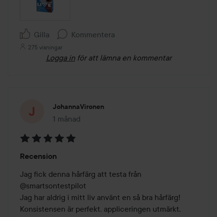
Gilla
Kommentera
275 visningar
Logga in
för att lämna en kommentar
JohannaVironen
1 månad
Inlägget skapades 1 månad
Betyg:
Recension
5
av
Jag fick denna hårfärg att testa från 
5
@smartsontestpilot 

Jag har aldrig i mitt liv använt en så bra hårfärg! 
Konsistensen är perfekt, appliceringen utmärkt, 