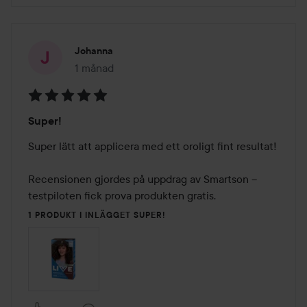
Johanna
1 månad
Inlägget skapades 1 månad
Betyg:
Super!
5
av
Super lätt att applicera med ett oroligt fint resultat! 

5
Recensionen gjordes på uppdrag av Smartson – 
testpiloten fick prova produkten gratis.
1 PRODUKT I INLÄGGET SUPER!