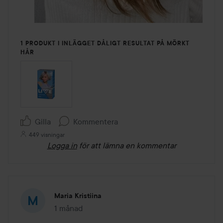
1 PRODUKT I INLÄGGET DÅLIGT RESULTAT PÅ MÖRKT
HÅR
Gilla
Kommentera
449 visningar
Logga in
för att lämna en kommentar
Maria Kristiina
1 månad
Inlägget skapades 1 månad