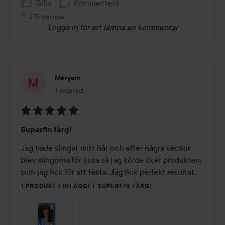
Gilla
Kommentera
275 visningar
Logga in
för att lämna en kommentar
Meryem
1 månad
Inlägget skapades 1 månad
Betyg:
Superfin färg!
5
av
Jag hade slingat mitt hår och efter några veckor 
5
blev slingorna för ljusa så jag körde över produkten, 
som jag fick för att testa. Jag fick perfekt resultat.
1 PRODUKT I INLÄGGET SUPERFIN FÄRG!