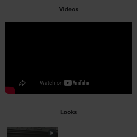
1. Blanda: Tillsätt färgkrämen i flaskan med
Videos
utvecklingsemulsion
2. Applicera: Applicera blandningen i håret
3. Vänta: Låt blandningen verka i 20–30 minuter
4. Skölj: Skölj tills vattnet är klart
5. Vårda: Applicera den vårdande conditionern för
omedelbar eftervård.
6. Refresh: Fräscha upp hårfärgen med Color Gloss efter 3–
4 veckor
Cosmic Blue är en djup blå svart hårfärg som
rekommenderas för mellanbrunt till svart hår. Denna nyans
passar även för upp till 100 % grått hår. För långt eller tjockt
hår rekommenderas två förpackningar. Perfekt för dig som
vill färga håret själv hemma med en permanent hårfärg från
Looks
Live hårfärg-serien som ger både glans och intensitet.
Utmärkt för dig som vill färga grått hår och få en djärv,
glänsande look.