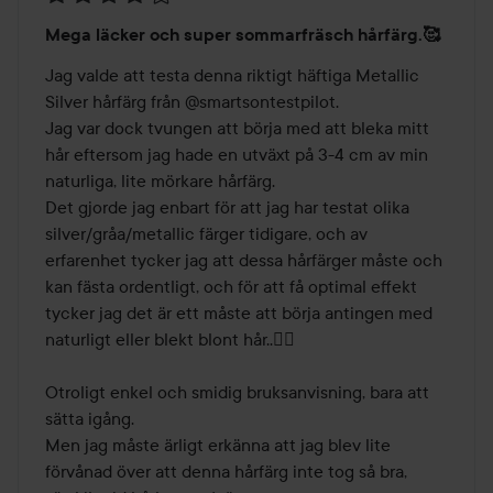
Betyg:
Mega läcker och super sommarfräsch hårfärg.🥰
4
av
Jag valde att testa denna riktigt häftiga Metallic 
5
Silver hårfärg från @smartsontestpilot.

Jag var dock tvungen att börja med att bleka mitt 
hår eftersom jag hade en utväxt på 3-4 cm av min 
naturliga, lite mörkare hårfärg.

Det gjorde jag enbart för att jag har testat olika 
silver/gråa/metallic färger tidigare, och av 
erfarenhet tycker jag att dessa hårfärger måste och 
kan fästa ordentligt, och för att få optimal effekt 
tycker jag det är ett måste att börja antingen med 
naturligt eller blekt blont hår..🤷‍♀️

Otroligt enkel och smidig bruksanvisning, bara att 
sätta igång.

Men jag måste ärligt erkänna att jag blev lite 
förvånad över att denna hårfärg inte tog så bra, 