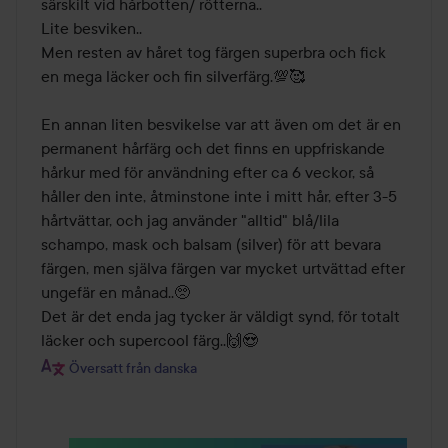
särskilt vid hårbotten/ rötterna..

Lite besviken..

Men resten av håret tog färgen superbra och fick 
en mega läcker och fin silverfärg.💯🥰

En annan liten besvikelse var att även om det är en 
permanent hårfärg och det finns en uppfriskande 
hårkur med för användning efter ca 6 veckor, så 
håller den inte, åtminstone inte i mitt hår, efter 3-5 
hårtvättar, och jag använder "alltid" blå/lila 
schampo, mask och balsam (silver) för att bevara 
färgen, men själva färgen var mycket urtvättad efter 
ungefär en månad..🥺

Det är det enda jag tycker är väldigt synd, för totalt 
läcker och supercool färg..🙌😍
Översatt från danska