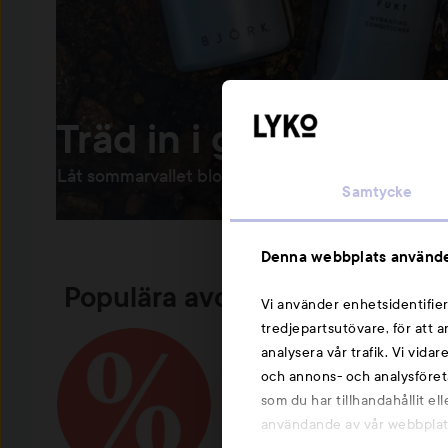
Träd in i glansen
Låt sommarvallet blomstra med 15%* på hårproduk
Samtycke
Denna webbplats använde
Populära avdelningar
Vi använder enhetsidentifier
tredjepartsutövare, för att 
analysera vår trafik. Vi vida
och annons- och analysföret
som du har tillhandahållit el
användande av vår webbplats.