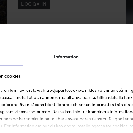
LOGGA IN
Be
Crave
med 
ter från Björk!
Information
r cookies
are i form av första-och tredjepartscookies, inklusive annan spårning
anpassa innehållet och annonserna till användarna, tillhandahålla funk
rebefordrar även sådana identifierare och annan information från din e
ag som vi samarbetar med. Dessa kan i sin tur kombinera informatio
ler som de har samlat in när du har använt deras tjänster. Du godkänne
 För information om hur du kan ändra inställningarna för cookies, s