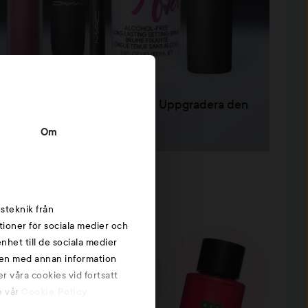
autyboosta!
ar beautyrutinen en refresh? Uppgradera den
25% på MAC!
Om
steknik från
tioner för sociala medier och
nhet till de sociala medier
nen med annan information
r våra cookies vid fortsatt
e vår
Cookie Policy