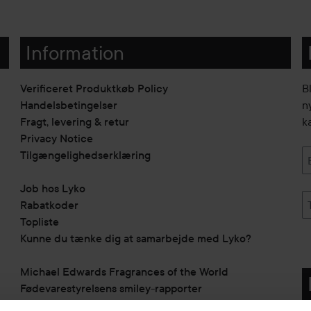
Information
Verificeret Produktkøb Policy
B
Handelsbetingelser
n
Fragt, levering & retur
k
Privacy Notice
Tilgængelighedserklæring
Job hos Lyko
Rabatkoder
Topliste
Kunne du tænke dig at samarbejde med Lyko?
Michael Edwards Fragrances of the World
Fødevarestyrelsens smiley-rapporter