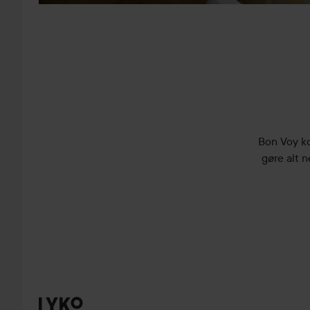
Bon Voy ko
gøre alt 
Bon Vo
udtageli
ellers k