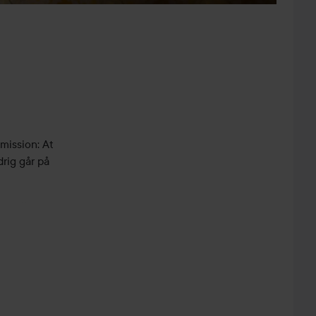
mission: At
rig går på
t unikt
kter, der
 af 100 %