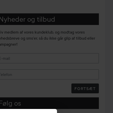
Nyheder og tilbud
liv medlem af vores kundeklub, og modtag vores
yhedsbreve og sms'er, så du ikke går glip af tilbud eller
ampagner!
E-mail
Telefon
FORTSÆT
Følg os