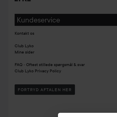
Kundeservice
Kontakt os
Club Lyko
Mine sider
FAQ - Oftest stillede spørgsmål & svar
Club Lyko Privacy Policy
FORTRYD AFTALEN HER