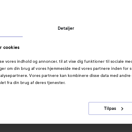
Virksomhedsinformation:
Lyko Denmark ApS
c/o Grant Thornton
Lautrupsgade 11
Detaljer
2100 København Ø
Denmark
CVR nr.: 40753613
r cookies
sse vores indhold og annoncer, til at vise dig funktioner til sociale me
Mere at udforske
inger om din brug af vores hjemmeside med vores partnere inden for s
lysepartnere. Vores partnere kan kombinere disse data med andre o
Glattejern
et fra din brug af deres tjenester.
Krøllejern
Top 20
Tilpas