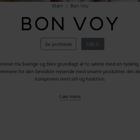
Start
Bon Voy
Bon
Voy
Se profilside
FØLG
mmer fra Sverige og blev grundlagt af to søstre med en tydelig 
nemmere for den bevidste rejsende med smarte produkter, der ald
kompromis med stil og funktion.
y Bag er en meget rummelig, stilren og smart toilettaske. Med e
Læs mere
gt inderfor, der kan maskinvaskes, forlænges levetiden på produ
an blive beskidte forholdsvis hurtigt. Bon Voy Bag er produceret
vegansk og slidstærkt materiale.