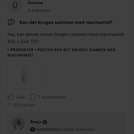
Ümame
6 måneder
Posten blev oprettet 6 måneder
Kan det bruges sammen med niacinamid?
Hej, kan denne serum bruges sammen med niacinamide 
10% + Zinc 1%?
1 PRODUKTER I POSTEN KAN DET BRUGES SAMMEN MED
NIACINAMID?
Like
1 kommentar
2125 visninger
Ronja
Brugerens rolle: Hudterapeut i Lyko.
6 måneder
Kommentaren lades 6 måned
HUDTERAPEUT I LYKO