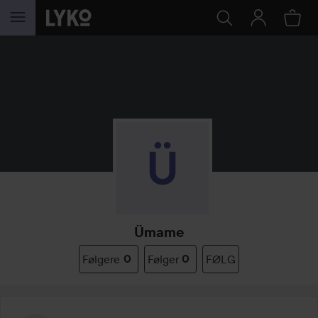
GÅ TIL INDHOLD
Ümame
Følgere
0
Følger
0
FØLG