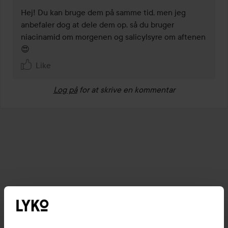
Hej! Du kan bruge dem på samme tid, men jeg 
anbefaler dog at dele dem op, så du bruger 
niacinamid om morgenen og salicylsyre om aftenen 
😍
Like
Log på
for at skrive en kommentar